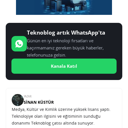
Teknoblog artık WhatsApp'ta
Günün en iyi teknoloji fırsatları ve
kaçırmamanız gereken büyük haberler,
telefonunuza gelsin.
Kanala Katıl
YAZAR:
SINAN KÜSTÜR
Medya, Kültür ve Kimlik üzerine yüksek lisans yaptı.
Teknolojiye olan ilgisini ve eğitiminin sunduğu
donanımı Teknoblog çatısı altında sunuyor.