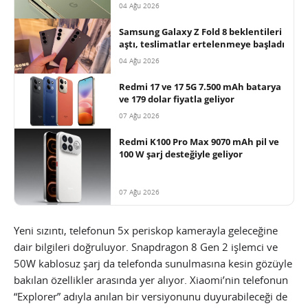
04 Ağu 2026
Samsung Galaxy Z Fold 8 beklentileri
aştı, teslimatlar ertelenmeye başladı
04 Ağu 2026
Redmi 17 ve 17 5G 7.500 mAh batarya
ve 179 dolar fiyatla geliyor
07 Ağu 2026
Redmi K100 Pro Max 9070 mAh pil ve
100 W şarj desteğiyle geliyor
07 Ağu 2026
Yeni sızıntı, telefonun 5x periskop kamerayla geleceğine
dair bilgileri doğruluyor. Snapdragon 8 Gen 2 işlemci ve
50W kablosuz şarj da telefonda sunulmasına kesin gözüyle
bakılan özellikler arasında yer alıyor. Xiaomi’nin telefonun
“Explorer” adıyla anılan bir versiyonunu duyurabileceği de