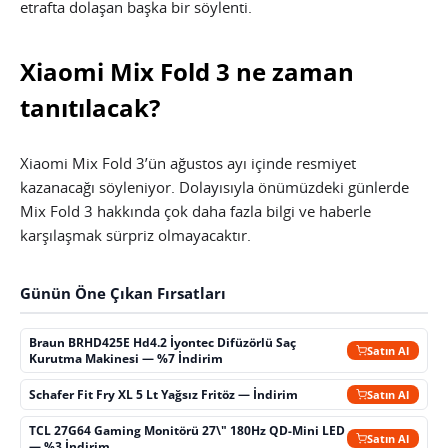
etrafta dolaşan başka bir söylenti.
Xiaomi Mix Fold 3 ne zaman
tanıtılacak?
Xiaomi Mix Fold 3’ün ağustos ayı içinde resmiyet
kazanacağı söyleniyor. Dolayısıyla önümüzdeki günlerde
Mix Fold 3 hakkında çok daha fazla bilgi ve haberle
karşılaşmak sürpriz olmayacaktır.
Günün Öne Çıkan Fırsatları
Braun BRHD425E Hd4.2 İyontec Difüzörlü Saç
Satın Al
Kurutma Makinesi — %7 İndirim
Schafer Fit Fry XL 5 Lt Yağsız Fritöz — İndirim
Satın Al
TCL 27G64 Gaming Monitörü 27\" 180Hz QD-Mini LED
Satın Al
— %3 İndirim