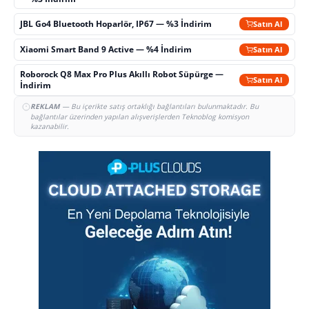
JBL Go4 Bluetooth Hoparlör, IP67 — %3 İndirim
Satın Al
Xiaomi Smart Band 9 Active — %4 İndirim
Satın Al
Roborock Q8 Max Pro Plus Akıllı Robot Süpürge —
Satın Al
İndirim
REKLAM
— Bu içerikte satış ortaklığı bağlantıları bulunmaktadır. Bu
bağlantılar üzerinden yapılan alışverişlerden Teknoblog komisyon
kazanabilir.