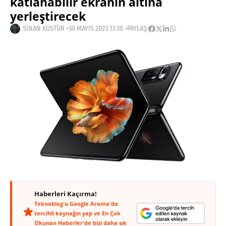
katlanabilir ekranın altına
yerleştirecek
SINAN KÜSTÜR
30 MAYIS 2023 13:30
PAYLAŞ:
Haberleri Kaçırma!
Teknoblog'u Google Arama'da
tercihli kaynağın yap ve En Çok
Okunan Haberler'de bizi daha sık