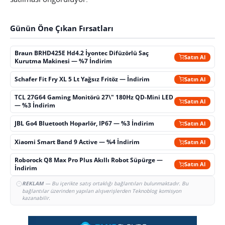
Günün Öne Çıkan Fırsatları
Braun BRHD425E Hd4.2 İyontec Difüzörlü Saç
Satın Al
Kurutma Makinesi — %7 İndirim
Schafer Fit Fry XL 5 Lt Yağsız Fritöz — İndirim
Satın Al
TCL 27G64 Gaming Monitörü 27\" 180Hz QD-Mini LED
Satın Al
— %3 İndirim
JBL Go4 Bluetooth Hoparlör, IP67 — %3 İndirim
Satın Al
Xiaomi Smart Band 9 Active — %4 İndirim
Satın Al
Roborock Q8 Max Pro Plus Akıllı Robot Süpürge —
Satın Al
İndirim
REKLAM
— Bu içerikte satış ortaklığı bağlantıları bulunmaktadır. Bu
bağlantılar üzerinden yapılan alışverişlerden Teknoblog komisyon
kazanabilir.