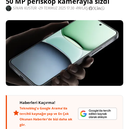
50 MP periskop kamerayla sızdı
SINAN KÜSTÜR
29 TEMMUZ 2025 17:30
PAYLAŞ:
Haberleri Kaçırma!
Teknoblog'u Google Arama'da
tercihli kaynağın yap ve En Çok
Okunan Haberler'de bizi daha sık
gör.