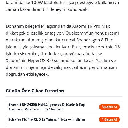
tarafında ise 100W kablolu hızlı şarj desteğiyle kullanıcıya
zaman kazandıran bir deneyim sunulacak.
Donanım bileşenleri açısından da Xiaomi 16 Pro Max
dikkat çekici özellikler taşıyor. Qualcomm’un henüz resmi
olarak tanıtılmamış olan ikinci nesil Snapdragon 8 Elite
işlemcisiyle çalışması bekleniyor. Bu işlemciye Android 16
işletim sistemi eşlik ederken, arayüz tarafında ise
Xiaomi’nin HyperOS 3.0 sürümü kullanılacak. Yazılım ve
donanımın uyum içinde çalışması, cihazın performansını
doğrudan etkileyecek.
Günün Öne Çıkan Fırsatları
Braun BRHD425E Hd4.2 İyontec Difüzörlü Saç
Satın Al
Kurutma Makinesi — %7 İndirim
Schafer Fit Fry XL 5 Lt Yağsız Fritöz — İndirim
Satın Al