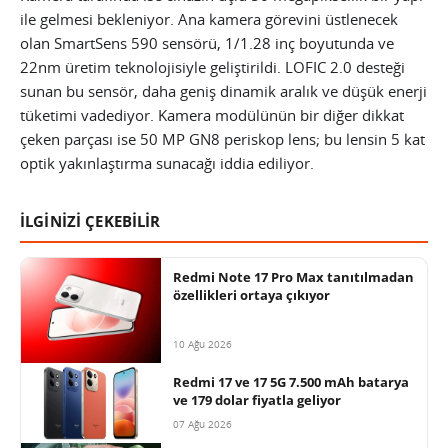
ile gelmesi bekleniyor. Ana kamera görevini üstlenecek
olan SmartSens 590 sensörü, 1/1.28 inç boyutunda ve
22nm üretim teknolojisiyle geliştirildi. LOFIC 2.0 desteği
sunan bu sensör, daha geniş dinamik aralık ve düşük enerji
tüketimi vadediyor. Kamera modülünün bir diğer dikkat
çeken parçası ise 50 MP GN8 periskop lens; bu lensin 5 kat
optik yakınlaştırma sunacağı iddia ediliyor.
İLGİNİZİ ÇEKEBİLİR
Redmi Note 17 Pro Max tanıtılmadan
özellikleri ortaya çıkıyor
10 Ağu 2026
Redmi 17 ve 17 5G 7.500 mAh batarya
ve 179 dolar fiyatla geliyor
07 Ağu 2026