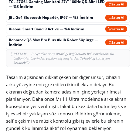
TCL 27G64 Gaming Monitörü 27\" 180Hz QD-Mini LED
Satın Al
— %3 İndirim
JBL Go4 Bluetooth Hoparlör, IP67 — %3 İndirim
Satın Al
Xiaomi Smart Band 9 Active — %4 İndirim
Satın Al
Roborock Q8 Max Pro Plus Akıllı Robot Süpürge —
Satın Al
İndirim
REKLAM
— Bu içerikte satış ortaklığı bağlantıları bulunmaktadır. Bu
bağlantılar üzerinden yapılan alışverişlerden Teknoblog komisyon
kazanabilir.
Tasarım açısından dikkat çeken bir diğer unsur, cihazın
arka yüzeyine entegre edilen ikincil ekran detayı. Bu
ekranın doğrudan kamera adasının içine yerleştirilmesi
planlanıyor. Daha önce Mi 11 Ultra modelinde arka ekran
konseptine yer verilmişti, fakat bu kez daha bütünleşik ve
işlevsel bir yaklaşım söz konusu. Bildirim görüntüleme,
selfie çekimi ve müzik kontrolü gibi işlevlerle bu ekranın
gündelik kullanımda aktif rol oynaması bekleniyor.