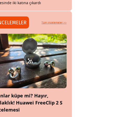
esinde iki katına çıkardı
NCELEMELER
Tüm incelemeler >>
nlar küpe mi? Hayır,
laklık! Huawei FreeClip 2 S
celemesi