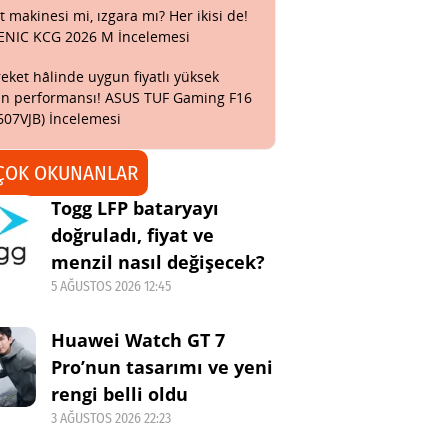
t makinesi mi, ızgara mı? Her ikisi de!
ENIC KCG 2026 M İncelemesi
eket hâlinde uygun fiyatlı yüksek
n performansı! ASUS TUF Gaming F16
607VJB) İncelemesi
ÇOK OKUNANLAR
Togg LFP bataryayı
doğruladı, fiyat ve
menzil nasıl değişecek?
5 AĞUSTOS 2026 12:45
Huawei Watch GT 7
Pro’nun tasarımı ve yeni
rengi belli oldu
3 AĞUSTOS 2026 22:23