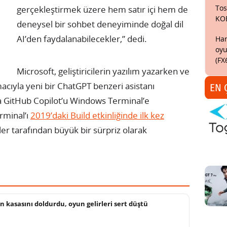
Tos
gerçekleştirmek üzere hem satır içi hem de
KO
deneysel bir sohbet deneyiminde doğal dil
AI’den faydalanabilecekler,” dedi.
Har
oyu
(FX
Microsoft, geliştiricilerin yazılım yazarken ve
acıyla yeni bir ChatGPT benzeri asistanı
EN 
a GitHub Copilot’u Windows Terminal’e
rminal’ı
2019’daki Build etkinliğinde ilk kez
ler tarafından büyük bir sürpriz olarak
 kasasını doldurdu, oyun gelirleri sert düştü