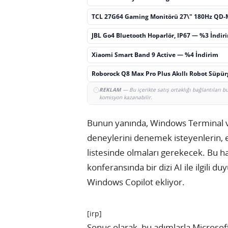
TCL 27G64 Gaming Monitörü 27\" 180Hz QD-
JBL Go4 Bluetooth Hoparlör, IP67 — %3 İndir
Xiaomi Smart Band 9 Active — %4 İndirim
Roborock Q8 Max Pro Plus Akıllı Robot Süpü
REKLAM
— Bu içerikte satış ortaklığı bağlantıları 
komisyon kazanabilir.
Bunun yanında, Windows Terminal v
deneylerini denemek isteyenlerin, 
listesinde olmaları gerekecek. Bu haf
konferansında bir dizi AI ile ilgili
Windows Copilot ekliyor.
[irp]
Sonuç olarak, bu adımlarla Microsoft