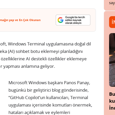
say
ynağın yap ve En Çok Okunan
İ
osoft, Windows Terminal uygulamasına doğal dil
eka (AI) sohbet botu eklemeyi planladığını
özelliklerine AI destekli özellikler eklemeye
er yapması anlamına geliyor.
Microsoft Windows başkanı Panos Panay,
bugünkü bir geliştirici blog gönderisinde,
Bu
“GitHub Copilot’un kullanıcıları, Terminal
ku
uygulaması içerisinde komutları önermek,
İn
hataları açıklamak ve eylemleri