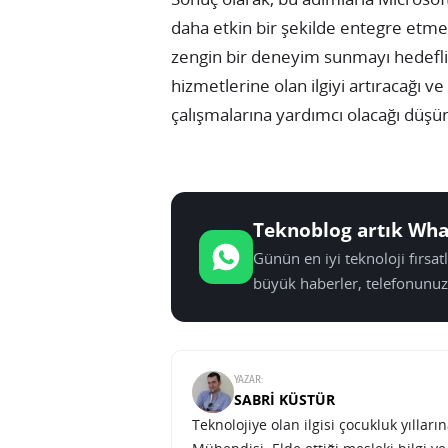
daha etkin bir şekilde entegre etmeyi
zengin bir deneyim sunmayı hedefliyo
hizmetlerine olan ilgiyi artıracağı ve 
çalışmalarına yardımcı olacağı düşü
Teknoblog artık Wha
Günün en iyi teknoloji fırsa
büyük haberler, telefonunuz
YAZAR:
SABRI KÜSTÜR
Teknolojiye olan ilgisi çocukluk yılla