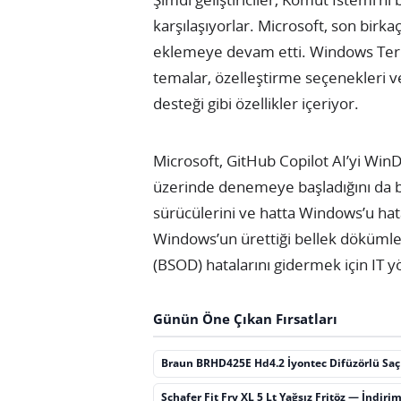
karşılaşıyorlar. Microsoft, son birk
eklemeye devam etti. Windows Term
temalar, özelleştirme seçenekleri 
desteği gibi özellikler içeriyor.
Microsoft, GitHub Copilot AI’yi WinDb
üzerinde denemeye başladığını da bel
sürücülerini ve hatta Windows’u hata
Windows’un ürettiği bellek dökümle
(BSOD) hatalarını gidermek için IT yö
Günün Öne Çıkan Fırsatları
Braun BRHD425E Hd4.2 İyontec Difüzörlü Sa
Schafer Fit Fry XL 5 Lt Yağsız Fritöz — İndiri