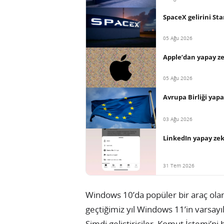
SpaceX gelirini Sta
05 Ağu 2026
Apple’dan yapay ze
05 Ağu 2026
Avrupa Birliği yap
03 Ağu 2026
LinkedIn yapay zekâ
31 Tem 2026
Windows 10’da popüler bir araç ola
geçtiğimiz yıl Windows 11’in varsayı
Şimdi geliştiriciler, Komut İstemi’n