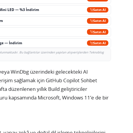
Mini LED — %3 İndirim
Satın Al
im
Satın Al
Satın Al
rge — İndirim
Satın Al
bulunmaktadır. Bu bağlantılar üzerinden yapılan alışverişlerden Teknoblog
eya WinDbg üzerindeki gelecekteki AI
erişim sağlamak için GitHub Copilot Sohbet
ta düzenlenen yıllık Build geliştiriciler
 duyuru kapsamında Microsoft, Windows 11’e de bir
, yapay zekâ ve doğal dil işleme teknolojilerini