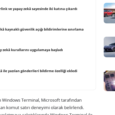
rlink ve yapay zekâ sayesinde iki katına çıkardı
kâ kaynaklı güvenlik açığı bildirimlerine sınırlama
ay zekâ kurallarını uygulamaya başladı
 ile yazılan gönderileri bildirme özelliği ekledi
n Windows Terminal, Microsoft tarafından
lan komut satırı deneyimi olarak belirlendi.
i başlatmaya çalıştıklarında Windows Terminal ile