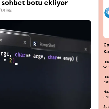
 sohbet botu ekliyor
Go
Ka
Hua
ve 
Hua
ekr
Hua
AM
Spa