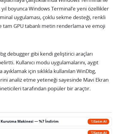
aç yıl boyunca Windows Terminal’e yeni özellikler
inal uygulaması, çoklu sekme desteği, renkli
ve tam GPU tabanlı metin renderlama ve emoji
g debugger gibi kendi geliştirici araçları
irtti. Kullanıcı modu uygulamalarını, aygıt
 ayıklamak için sıklıkla kullanılan WinDbg,
rini analiz etme yeteneği sayesinde Mavi Ekran
neticileri tarafından popüler bir araçtır.
ç Kurutma Makinesi — %7 İndirim
Satın Al
m
Satın Al