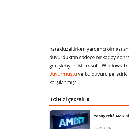
hata düzeltirken yardımcı olması am
duyurduktan sadece birkaç ay sonr
genişletiyor. Microsoft, Windows Te
duyurmuştu
ve bu duyuru geliştirici
karşılanmıştı.
İLGİNİZİ ÇEKEBİLİR
Yapay zekâ AMD’nin
05 Ağu 2026