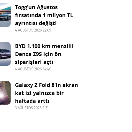
Togg’un Ağustos
fırsatında 1 milyon TL
ayrıntısı değişti
4 AĞUSTOS 2026 22:05
BYD 1.100 km menzilli
Denza Z9S için ön
siparişleri açtı
4 AĞUSTOS 2026 14:40
Galaxy Z Fold 8’in ekran
kat izi yalnızca bir
haftada arttı
3 AĞUSTOS 2026 9:51