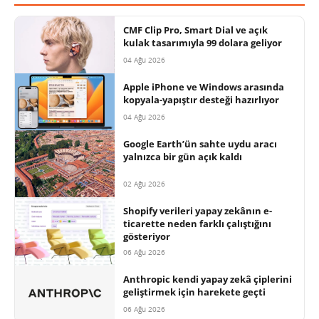
CMF Clip Pro, Smart Dial ve açık
kulak tasarımıyla 99 dolara geliyor
04 Ağu 2026
Apple iPhone ve Windows arasında
kopyala-yapıştır desteği hazırlıyor
04 Ağu 2026
Google Earth’ün sahte uydu aracı
yalnızca bir gün açık kaldı
02 Ağu 2026
Shopify verileri yapay zekânın e-
ticarette neden farklı çalıştığını
gösteriyor
06 Ağu 2026
Anthropic kendi yapay zekâ çiplerini
geliştirmek için harekete geçti
06 Ağu 2026