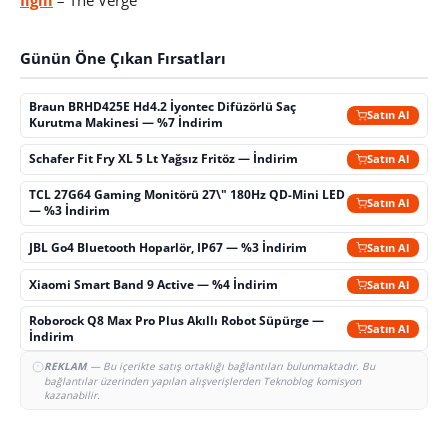
Günün Öne Çıkan Fırsatları
Braun BRHD425E Hd4.2 İyontec Difüzörlü Saç
Satın Al
Kurutma Makinesi — %7 İndirim
Schafer Fit Fry XL 5 Lt Yağsız Fritöz — İndirim
Satın Al
TCL 27G64 Gaming Monitörü 27\" 180Hz QD-Mini LED
Satın Al
— %3 İndirim
JBL Go4 Bluetooth Hoparlör, IP67 — %3 İndirim
Satın Al
Xiaomi Smart Band 9 Active — %4 İndirim
Satın Al
Roborock Q8 Max Pro Plus Akıllı Robot Süpürge —
Satın Al
İndirim
REKLAM
— Bu içerikte satış ortaklığı bağlantıları bulunmaktadır. Bu
bağlantılar üzerinden yapılan alışverişlerden Teknoblog komisyon
kazanabilir.