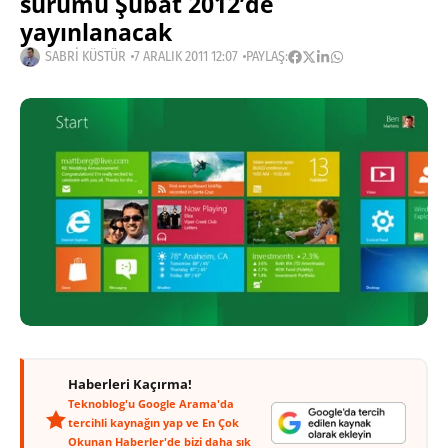
sürümü Şubat 2012’de
yayınlanacak
SABRI KÜSTÜR
7 ARALIK 2011 12:07
PAYLAŞ:
Haberleri Kaçırma!
Teknoblog'u Google Arama'da
tercihli kaynağın yap ve En Çok
Okunan Haberler'de bizi daha sık