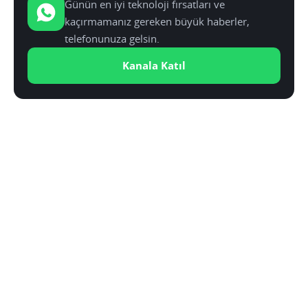
Günün en iyi teknoloji fırsatları ve
kaçırmamanız gereken büyük haberler,
telefonunuza gelsin.
Kanala Katıl
YAZAR:
SABRI KÜSTÜR
Teknolojiye olan ilgisi çocukluk yıllarına dayanıyor.
Yüksek Elektronik ve Haberleşme Mühendisi. Elde
ettiği mesleki bilgi ve deneyimi Teknoblog aracılığıyla
paylaşmayı tercih etmiştir.