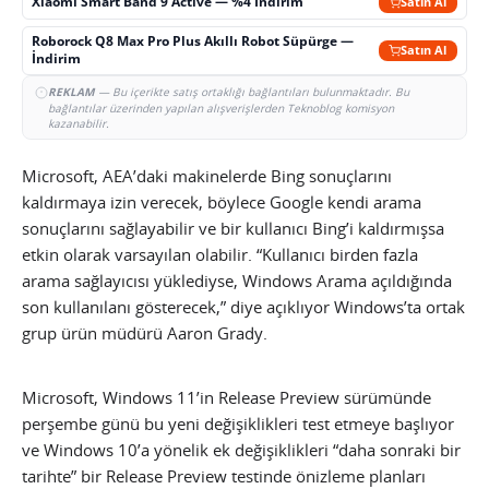
Xiaomi Smart Band 9 Active — %4 İndirim
Satın Al
Roborock Q8 Max Pro Plus Akıllı Robot Süpürge —
Satın Al
İndirim
REKLAM
— Bu içerikte satış ortaklığı bağlantıları bulunmaktadır. Bu
bağlantılar üzerinden yapılan alışverişlerden Teknoblog komisyon
kazanabilir.
Microsoft, AEA’daki makinelerde Bing sonuçlarını
kaldırmaya izin verecek, böylece Google kendi arama
sonuçlarını sağlayabilir ve bir kullanıcı Bing’i kaldırmışsa
etkin olarak varsayılan olabilir. “Kullanıcı birden fazla
arama sağlayıcısı yüklediyse, Windows Arama açıldığında
son kullanılanı gösterecek,” diye açıklıyor Windows’ta ortak
grup ürün müdürü Aaron Grady.
Microsoft, Windows 11’in Release Preview sürümünde
perşembe günü bu yeni değişiklikleri test etmeye başlıyor
ve Windows 10’a yönelik ek değişiklikleri “daha sonraki bir
tarihte” bir Release Preview testinde önizleme planları