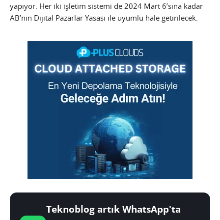
yapıyor. Her iki işletim sistemi de 2024 Mart 6’sına kadar
AB’nin Dijital Pazarlar Yasası ile uyumlu hale getirilecek.
Teknoblog artık WhatsApp'ta