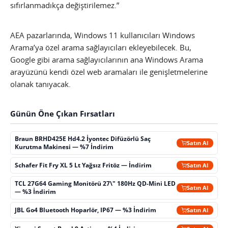
sıfırlanmadıkça değiştirilemez.”
AEA pazarlarında, Windows 11 kullanıcıları Windows
Arama’ya özel arama sağlayıcıları ekleyebilecek. Bu,
Google gibi arama sağlayıcılarının ana Windows Arama
arayüzünü kendi özel web aramaları ile genişletmelerine
olanak tanıyacak.
Günün Öne Çıkan Fırsatları
Braun BRHD425E Hd4.2 İyontec Difüzörlü Saç
Satın Al
Kurutma Makinesi — %7 İndirim
Schafer Fit Fry XL 5 Lt Yağsız Fritöz — İndirim
Satın Al
TCL 27G64 Gaming Monitörü 27\" 180Hz QD-Mini LED
Satın Al
— %3 İndirim
JBL Go4 Bluetooth Hoparlör, IP67 — %3 İndirim
Satın Al