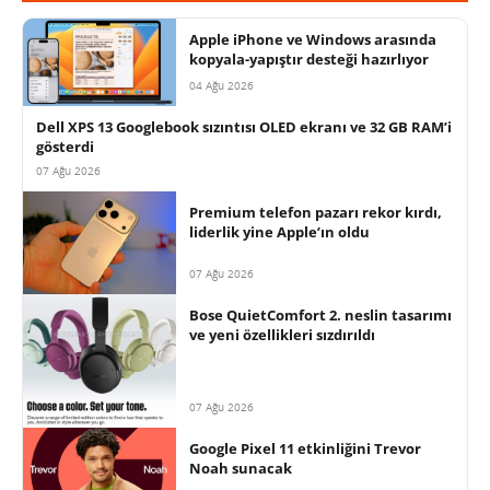
Apple iPhone ve Windows arasında
kopyala-yapıştır desteği hazırlıyor
04 Ağu 2026
Dell XPS 13 Googlebook sızıntısı OLED ekranı ve 32 GB RAM’i
gösterdi
07 Ağu 2026
Premium telefon pazarı rekor kırdı,
liderlik yine Apple’ın oldu
07 Ağu 2026
Bose QuietComfort 2. neslin tasarımı
ve yeni özellikleri sızdırıldı
07 Ağu 2026
Google Pixel 11 etkinliğini Trevor
Noah sunacak