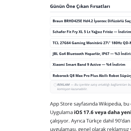
Günün Öne Çıkan Fırsatları
Braun BRHD425E Hd4.2 İyontec Difüzörlü Sa
Schafer Fit Fry XL 5 Lt Yağsız Fritöz — İndiri
TCL 27G64 Gaming Monitörü 27\" 180Hz QD-
JBL Go4 Bluetooth Hoparlör, IP67 — %3 İndir
Xiaomi Smart Band 9 Active — %4 İndirim
Roborock Q8 Max Pro Plus Akıllı Robot Süpü
REKLAM
— Bu içerikte satış ortaklığı bağlantıları 
komisyon kazanabilir.
App Store sayfasında Wikipedia, bu ö
Uygulama
iOS 17.6 veya daha yen
çalışıyor. Ayrıca Türkçe dahil 90’dan
uygulaması, genel olarak reklamsız 