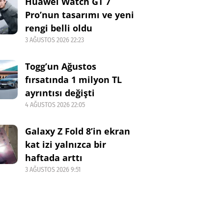
Huawei Watch GT 7
Pro’nun tasarımı ve yeni
rengi belli oldu
3 AĞUSTOS 2026 22:23
Togg’un Ağustos
fırsatında 1 milyon TL
ayrıntısı değişti
4 AĞUSTOS 2026 22:05
Galaxy Z Fold 8’in ekran
kat izi yalnızca bir
haftada arttı
3 AĞUSTOS 2026 9:51