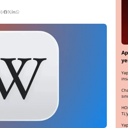
Ş:
Ap
ye
Yap
ins
Cha
sın
HON
TL’
Yap