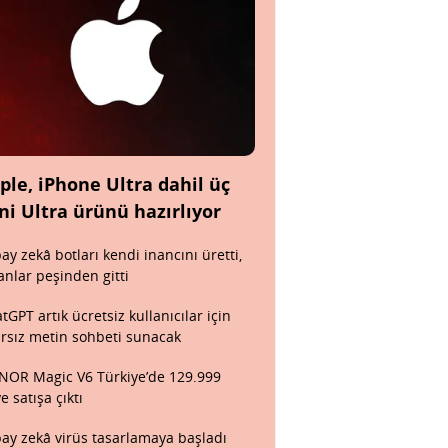
ple, iPhone Ultra dahil üç
ni Ultra ürünü hazırlıyor
ay zekâ botları kendi inancını üretti,
anlar peşinden gitti
tGPT artık ücretsiz kullanıcılar için
ırsız metin sohbeti sunacak
OR Magic V6 Türkiye’de 129.999
ye satışa çıktı
ay zekâ virüs tasarlamaya başladı