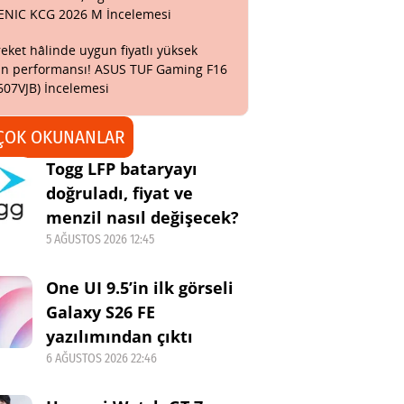
ENIC KCG 2026 M İncelemesi
eket hâlinde uygun fiyatlı yüksek
n performansı! ASUS TUF Gaming F16
607VJB) İncelemesi
ÇOK OKUNANLAR
Togg LFP bataryayı
doğruladı, fiyat ve
menzil nasıl değişecek?
5 AĞUSTOS 2026 12:45
One UI 9.5’in ilk görseli
Galaxy S26 FE
yazılımından çıktı
6 AĞUSTOS 2026 22:46