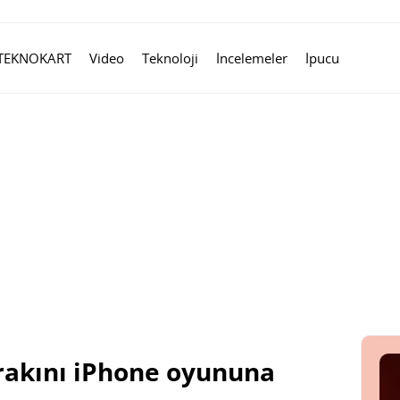
TEKNOKART
Video
Teknoloji
İncelemeler
İpucu
rakını iPhone oyununa