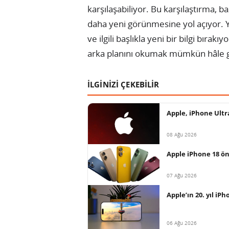
karşılaşabiliyor. Bu karşılaştırma, b
daha yeni görünmesine yol açıyor. Ya
ve ilgili başlıkla yeni bir bilgi bır
arka planını okumak mümkün hâle g
İLGİNİZİ ÇEKEBİLİR
Apple, iPhone Ultr
08 Ağu 2026
Apple iPhone 18 ön
07 Ağu 2026
Apple’ın 20. yıl iP
06 Ağu 2026