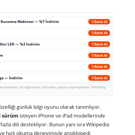
ç Kurutma Makinesi — %7 İndirim
Satın Al
m
Satın Al
Mini LED — %3 İndirim
Satın Al
im
Satın Al
Satın Al
rge — İndirim
Satın Al
bulunmaktadır. Bu bağlantılar üzerinden yapılan alışverişlerden Teknoblog
zelliği günlük bilgi oyunu olarak tanımlıyor.
i sürüm
isteyen iPhone ve iPad modellerinde
 fazla dili destekliyor. Bunun yanı sıra Wikipedia
ve hızlı okuma deneyimiyle ansiklopedi