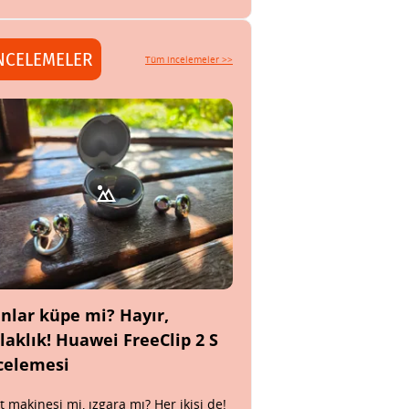
NCELEMELER
Tüm incelemeler >>
nlar küpe mi? Hayır,
laklık! Huawei FreeClip 2 S
celemesi
t makinesi mi, ızgara mı? Her ikisi de!