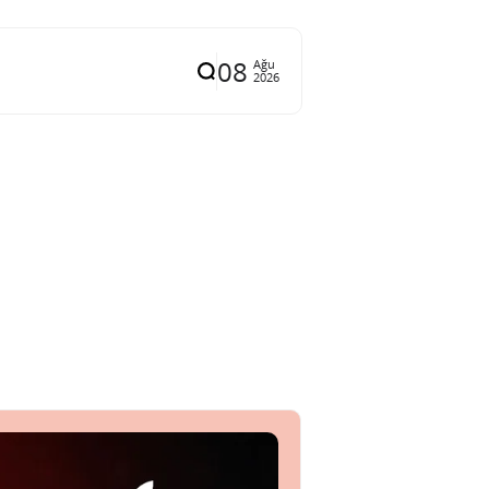
08
Ağu
2026