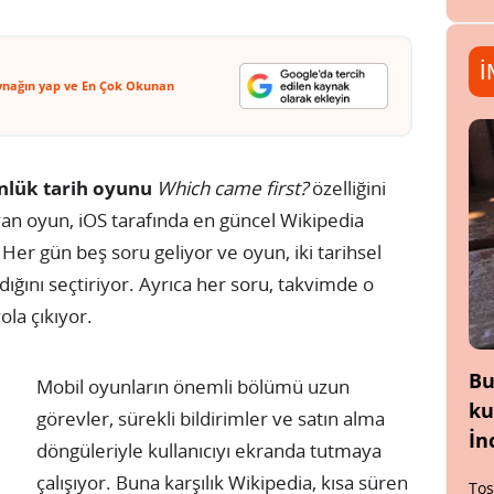
İ
ynağın yap ve En Çok Okunan
nlük tarih oyunu
Which came first?
özelliğini
an oyun, iOS tarafında en güncel Wikipedia
 Her gün beş soru geliyor ve oyun, iki tarihsel
ığını seçtiriyor. Ayrıca her soru, takvimde o
ola çıkıyor.
Bu
Mobil oyunların önemli bölümü uzun
ku
görevler, sürekli bildirimler ve satın alma
İn
döngüleriyle kullanıcıyı ekranda tutmaya
çalışıyor. Buna karşılık Wikipedia, kısa süren
Tos