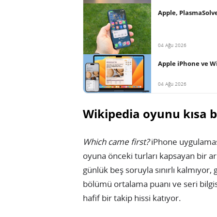
Apple, PlasmaSolve
04 Ağu 2026
Apple iPhone ve Wi
04 Ağu 2026
Wikipedia oyunu kısa bi
Which came first?
iPhone uygulama
oyuna önceki turları kapsayan bir arş
günlük beş soruyla sınırlı kalmıyor, 
bölümü ortalama puanı ve seri bilgis
hafif bir takip hissi katıyor.