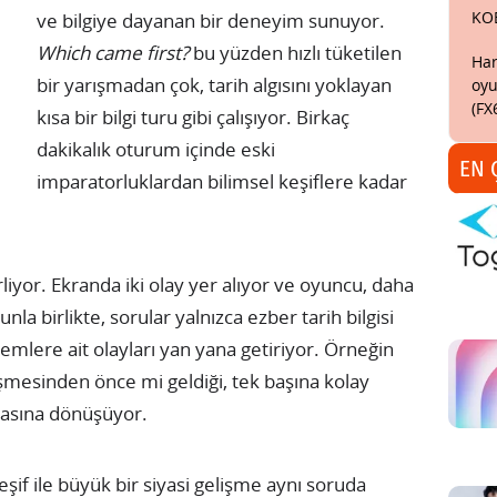
KO
ve bilgiye dayanan bir deneyim sunuyor.
Which came first?
bu yüzden hızlı tüketilen
Har
bir yarışmadan çok, tarih algısını yoklayan
oyu
(FX
kısa bir bilgi turu gibi çalışıyor. Birkaç
dakikalık oturum içinde eski
EN 
imparatorluklardan bilimsel keşiflere kadar
liyor. Ekranda iki olay yer alıyor ve oyuncu, daha
la birlikte, sorular yalnızca ezber tarih bilgisi
nemlere ait olayları yan yana getiriyor. Örneğin
üşmesinden önce mi geldiği, tek başına kolay
asına dönüşüyor.
eşif ile büyük bir siyasi gelişme aynı soruda