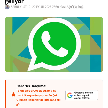
geliyor
SABRI KÜSTÜR
20 EYLÜL 2023 07:30
PAYLAŞ:
Haberleri Kaçırma!
Teknoblog'u Google Arama'da
tercihli kaynağın yap ve En Çok
Okunan Haberler'de bizi daha sık
gör.