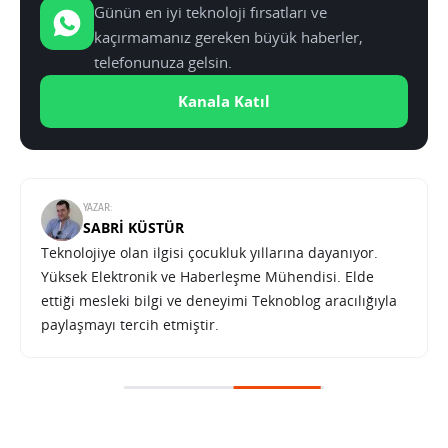
Günün en iyi teknoloji fırsatları ve
kaçırmamanız gereken büyük haberler,
telefonunuza gelsin.
Kanala Katıl
YAZAR:
SABRI KÜSTÜR
Teknolojiye olan ilgisi çocukluk yıllarına dayanıyor.
Yüksek Elektronik ve Haberleşme Mühendisi. Elde
ettiği mesleki bilgi ve deneyimi Teknoblog aracılığıyla
paylaşmayı tercih etmiştir.
iOS 17 ile iPhone’unuz, arızalı bir Apple TV’yi onarabilir
SONRAKI HABER