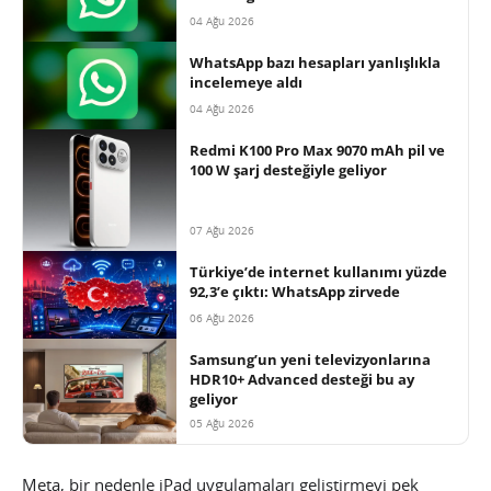
04 Ağu 2026
WhatsApp bazı hesapları yanlışlıkla
incelemeye aldı
04 Ağu 2026
Redmi K100 Pro Max 9070 mAh pil ve
100 W şarj desteğiyle geliyor
07 Ağu 2026
Türkiye’de internet kullanımı yüzde
92,3’e çıktı: WhatsApp zirvede
06 Ağu 2026
Samsung’un yeni televizyonlarına
HDR10+ Advanced desteği bu ay
geliyor
05 Ağu 2026
Meta, bir nedenle iPad uygulamaları geliştirmeyi pek