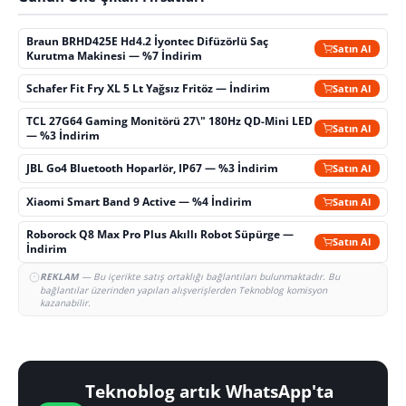
Braun BRHD425E Hd4.2 İyontec Difüzörlü Saç
Satın Al
Kurutma Makinesi — %7 İndirim
Schafer Fit Fry XL 5 Lt Yağsız Fritöz — İndirim
Satın Al
TCL 27G64 Gaming Monitörü 27\" 180Hz QD-Mini LED
Satın Al
— %3 İndirim
JBL Go4 Bluetooth Hoparlör, IP67 — %3 İndirim
Satın Al
Xiaomi Smart Band 9 Active — %4 İndirim
Satın Al
Roborock Q8 Max Pro Plus Akıllı Robot Süpürge —
Satın Al
İndirim
REKLAM
— Bu içerikte satış ortaklığı bağlantıları bulunmaktadır. Bu
bağlantılar üzerinden yapılan alışverişlerden Teknoblog komisyon
kazanabilir.
Teknoblog artık WhatsApp'ta