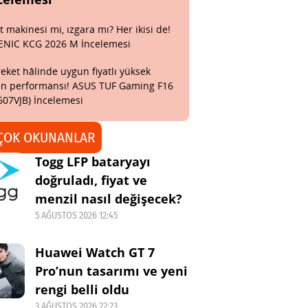
t makinesi mi, ızgara mı? Her ikisi de!
ENIC KCG 2026 M İncelemesi
eket hâlinde uygun fiyatlı yüksek
n performansı! ASUS TUF Gaming F16
607VJB) İncelemesi
ÇOK OKUNANLAR
Togg LFP bataryayı
doğruladı, fiyat ve
menzil nasıl değişecek?
5 AĞUSTOS 2026 12:45
Huawei Watch GT 7
Pro’nun tasarımı ve yeni
rengi belli oldu
3 AĞUSTOS 2026 22:23