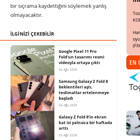
bir sıçrama kaydettiğini söylemek yanlış
Tos
olmayacaktır.
KO
Har
İLGİNİZİ ÇEKEBİLİR
oyu
(FX
Google Pixel 11 Pro
Fold’un tasarımı resmi
EN 
videoyla ortaya çıktı
04 Ağu 2026
Samsung Galaxy Z Fold 8
beklentileri aştı,
teslimatlar ertelenmeye
başladı
04 Ağu 2026
Galaxy Z Fold 8’in ekran
kat izi yalnızca bir haftada
arttı
03 Ağu 2026