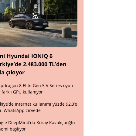
ni Hyundai IONIQ 6
rkiye’de 2.483.000 TL’den
la çıkıyor
pdragon 8 Elite Gen 5 V Series oyun
n farklı GPU kullanıyor
kiye’de internet kullanımı yüzde 92,3’e
tı: WhatsApp zirvede
gle DeepMind’da Koray Kavukçuoğlu
emi başlıyor