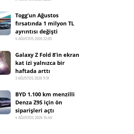
Togg’un Ağustos
fırsatında 1 milyon TL
ayrıntısı değişti
4 AĞUSTOS 2026 22:05
Galaxy Z Fold 8’in ekran
kat izi yalnızca bir
haftada arttı
3 AĞUSTOS 2026 9:51
BYD 1.100 km menzilli
Denza Z9S için ön
siparişleri açtı
4 AĞUSTOS 2026 14:40