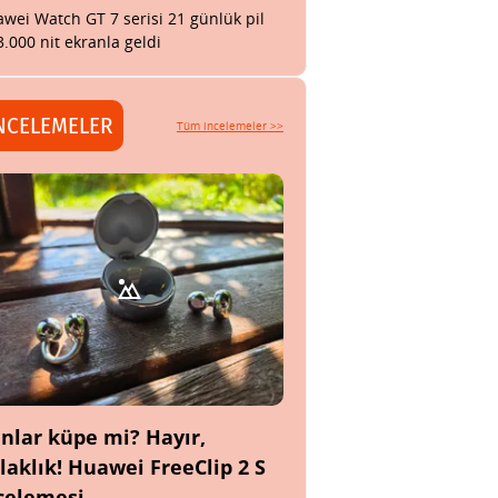
wei Watch GT 7 serisi 21 günlük pil
3.000 nit ekranla geldi
NCELEMELER
Tüm incelemeler >>
nlar küpe mi? Hayır,
laklık! Huawei FreeClip 2 S
celemesi