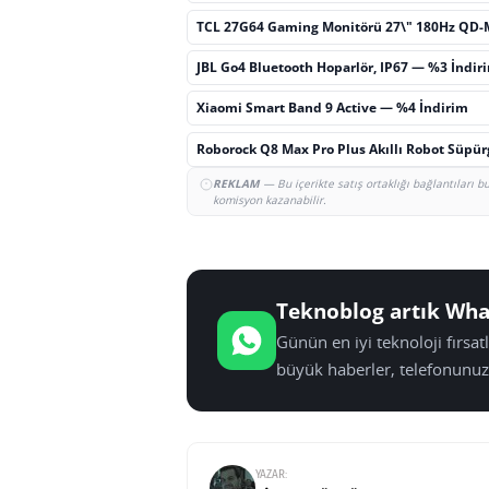
TCL 27G64 Gaming Monitörü 27\" 180Hz QD-
JBL Go4 Bluetooth Hoparlör, IP67 — %3 İndir
Xiaomi Smart Band 9 Active — %4 İndirim
Roborock Q8 Max Pro Plus Akıllı Robot Süpü
REKLAM
— Bu içerikte satış ortaklığı bağlantıları 
komisyon kazanabilir.
Teknoblog artık Wha
Günün en iyi teknoloji fırsa
büyük haberler, telefonunuz
YAZAR: