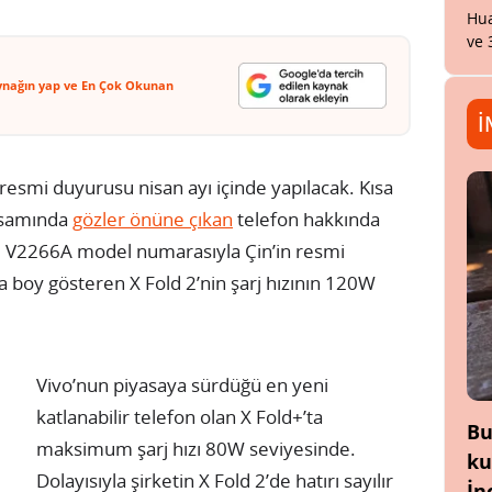
Hua
ve 
ynağın yap ve En Çok Okunan
İ
n resmi duyurusu nisan ayı içinde yapılacak. Kısa
psamında
gözler önüne çıkan
telefon hakkında
. V2266A model numarasıyla Çin’in resmi
da boy gösteren X Fold 2’nin şarj hızının 120W
Vivo’nun piyasaya sürdüğü en yeni
katlanabilir telefon olan X Fold+’ta
Bu
maksimum şarj hızı 80W seviyesinde.
ku
Dolayısıyla şirketin X Fold 2’de hatırı sayılır
İn