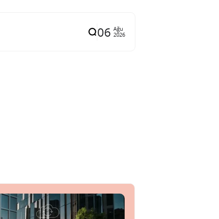
06
Ağu
2026