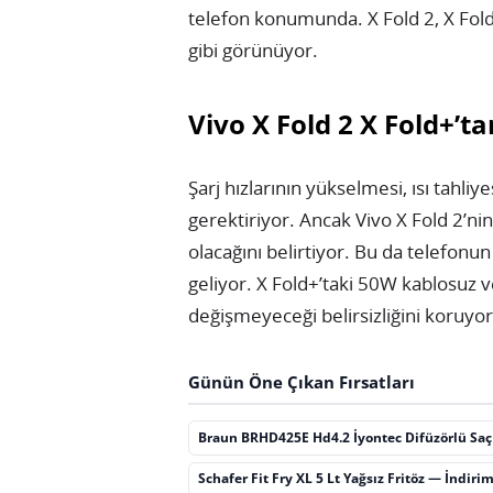
telefon konumunda. X Fold 2, X Fold
gibi görünüyor.
Vivo X Fold 2 X Fold+’t
Şarj hızlarının yükselmesi, ısı tahliy
gerektiriyor. Ancak Vivo X Fold 2’ni
olacağını belirtiyor. Bu da telefonu
geliyor. X Fold+’taki 50W kablosuz v
değişmeyeceği belirsizliğini koruyor
Günün Öne Çıkan Fırsatları
Braun BRHD425E Hd4.2 İyontec Difüzörlü Sa
Schafer Fit Fry XL 5 Lt Yağsız Fritöz — İndiri