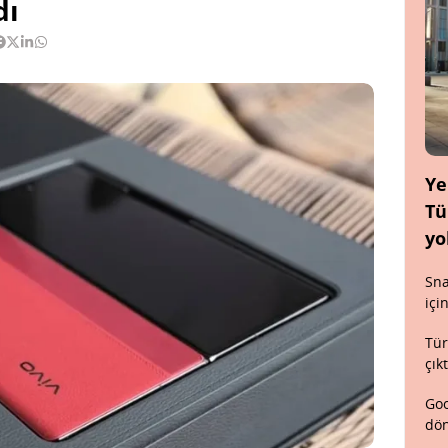
dı
Ye
Tü
yo
Sna
içi
Tür
çık
Goo
dön