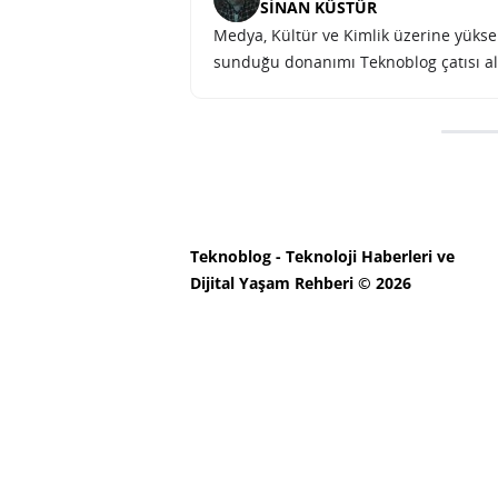
SINAN KÜSTÜR
Medya, Kültür ve Kimlik üzerine yüksek 
sunduğu donanımı Teknoblog çatısı al
Galaxy Z Flip 5 ve Z Fold 5’in
SONRAKI HABER
TEKNOLOJI
ANA SAYFA
Galaxy Z Flip 5 ve Z
belli oldu
SINAN KÜSTÜR
5 NISAN 2023 12:00
PAYLAŞ: