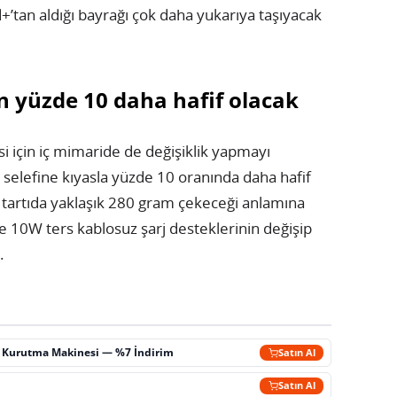
+’tan aldığı bayrağı çok daha yukarıya taşıyacak
an yüzde 10 daha hafif olacak
esi için iç mimaride de değişiklik yapmayı
n selefine kıyasla yüzde 10 oranında daha hafif
n tartıda yaklaşık 280 gram çekeceği anlamına
e 10W ters kablosuz şarj desteklerinin değişip
.
ç Kurutma Makinesi — %7 İndirim
Satın Al
m
Satın Al