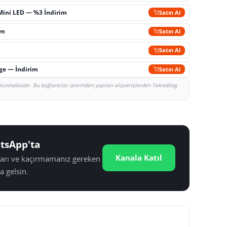
Mini LED — %3 İndirim
Satın Al
im
Satın Al
Satın Al
rge — İndirim
Satın Al
bulunmaktadır. Bu bağlantılar üzerinden yapılan alışverişlerden Teknoblog
tsApp'ta
Kanala Katıl
tları ve kaçırmamanız gereken
a gelsin.