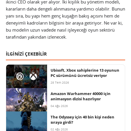
ikinci CEO olarak yer alıyor. İki kişilik bu yönetim modeli,
kararların daha dengeli alınmasına yardımcı olabilir. Bunun
yanı sıra, bu yapı hem genç kuşağın bakış açısını hem de
deneyimli kadroların bilgisini bir araya getiriyor. Ne var ki,
bu modelin uzun vadede nasıl işleyeceği oyun sektörü
tarafından yakından izlenecek.
İLGİNİZİ ÇEKEBİLİR
Ubisoft, Xbox sahiplerine 13 oyunun
PC sürümünü ücretsiz veriyor
28 Tem 2026
Amazon Warhammer 40000 için
animasyon dizisi hazırlıyor
04 Ağu 2026
The Odyssey için 40 bin kişi neden
sıraya girdi?
02 Ağu 2026