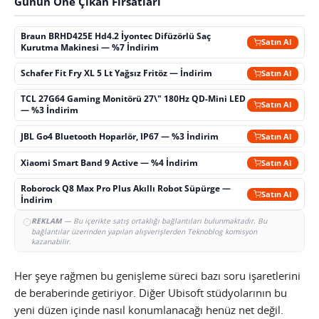
Günün Öne Çıkan Fırsatları
Braun BRHD425E Hd4.2 İyontec Difüzörlü Saç
Satın Al
Kurutma Makinesi — %7 İndirim
Schafer Fit Fry XL 5 Lt Yağsız Fritöz — İndirim
Satın Al
TCL 27G64 Gaming Monitörü 27\" 180Hz QD-Mini LED
Satın Al
— %3 İndirim
JBL Go4 Bluetooth Hoparlör, IP67 — %3 İndirim
Satın Al
Xiaomi Smart Band 9 Active — %4 İndirim
Satın Al
Roborock Q8 Max Pro Plus Akıllı Robot Süpürge —
Satın Al
İndirim
REKLAM
— Bu içerikte satış ortaklığı bağlantıları bulunmaktadır. Bu
bağlantılar üzerinden yapılan alışverişlerden Teknoblog komisyon
kazanabilir.
Her şeye rağmen bu genişleme süreci bazı soru işaretlerini
de beraberinde getiriyor. Diğer Ubisoft stüdyolarının bu
yeni düzen içinde nasıl konumlanacağı henüz net değil.