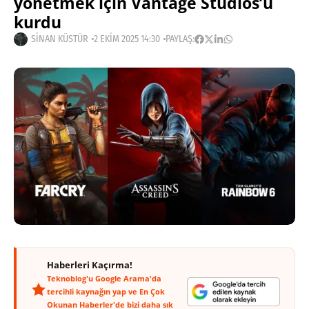
yönetmek için Vantage Studios’u
kurdu
SINAN KÜSTÜR
2 EKIM 2025 14:30
PAYLAŞ:
Haberleri Kaçırma!
Teknoblog'u Google Arama'da
tercihli kaynağın yap ve En Çok
Okunan Haberler'de bizi daha sık