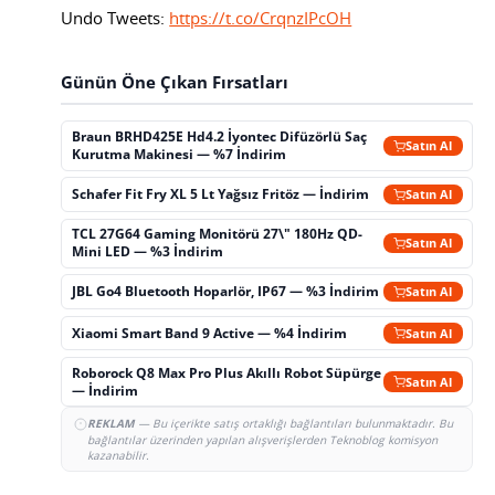
Undo Tweets:
https://t.co/CrqnzIPcOH
Günün Öne Çıkan Fırsatları
Braun BRHD425E Hd4.2 İyontec Difüzörlü Saç
Satın Al
Kurutma Makinesi — %7 İndirim
Schafer Fit Fry XL 5 Lt Yağsız Fritöz — İndirim
Satın Al
TCL 27G64 Gaming Monitörü 27\" 180Hz QD-
Satın Al
Mini LED — %3 İndirim
JBL Go4 Bluetooth Hoparlör, IP67 — %3 İndirim
Satın Al
Xiaomi Smart Band 9 Active — %4 İndirim
Satın Al
Roborock Q8 Max Pro Plus Akıllı Robot Süpürge
Satın Al
— İndirim
REKLAM
— Bu içerikte satış ortaklığı bağlantıları bulunmaktadır. Bu
bağlantılar üzerinden yapılan alışverişlerden Teknoblog komisyon
kazanabilir.