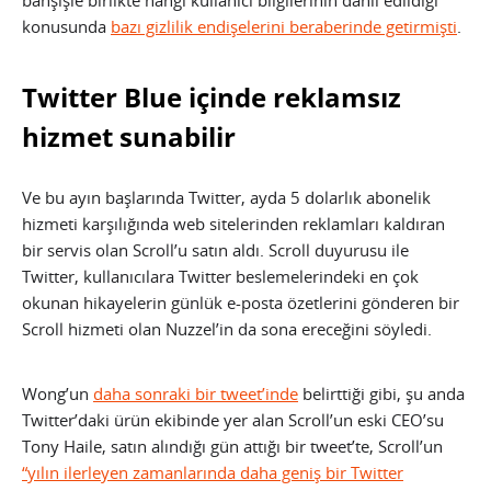
bahşişle birlikte hangi kullanıcı bilgilerinin dahil edildiği
konusunda
bazı gizlilik endişelerini beraberinde getirmişti
.
Twitter Blue içinde reklamsız
hizmet sunabilir
Ve bu ayın başlarında Twitter, ayda 5 dolarlık abonelik
hizmeti karşılığında web sitelerinden reklamları kaldıran
bir servis olan Scroll’u satın aldı. Scroll duyurusu ile
Twitter, kullanıcılara Twitter beslemelerindeki en çok
okunan hikayelerin günlük e-posta özetlerini gönderen bir
Scroll hizmeti olan Nuzzel’in da sona ereceğini söyledi.
Wong’un
daha sonraki bir tweet’inde
belirttiği gibi, şu anda
Twitter’daki ürün ekibinde yer alan Scroll’un eski CEO’su
Tony Haile, satın alındığı gün attığı bir tweet’te, Scroll’un
“yılın ilerleyen zamanlarında daha geniş bir Twitter