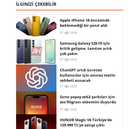
İLGİNİZİ ÇEKEBİLİR
Apple iPhone 18 öncesinde
beklemediği bir yanıt aldı
07 Ağu 2026
Samsung Galaxy S26 FE için
kritik gelişme, tanıtım artık
çok yakın
07 Ağu 2026
ChatGPT artık ücretsiz
kullanıcılar için sınırsız metin
sohbeti sunacak
07 Ağu 2026
Suno yapay zekâ şarkıları için
ses filigranı sistemini duyurdu
07 Ağu 2026
HONOR Magic V6 Türkiye’de
129.999 TL’ye satışa çıktı