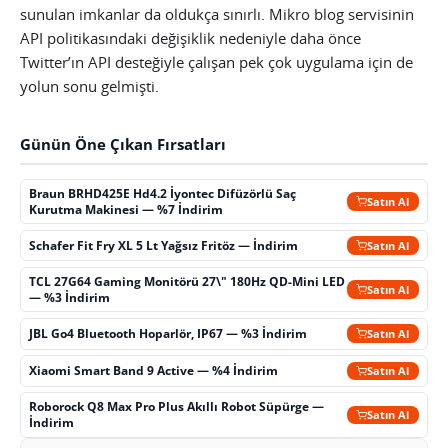
sunulan imkanlar da oldukça sınırlı. Mikro blog servisinin
API politikasındaki değişiklik nedeniyle daha önce
Twitter’ın API desteğiyle çalışan pek çok uygulama için de
yolun sonu gelmişti.
Günün Öne Çıkan Fırsatları
Braun BRHD425E Hd4.2 İyontec Difüzörlü Saç
Satın Al
Kurutma Makinesi — %7 İndirim
Schafer Fit Fry XL 5 Lt Yağsız Fritöz — İndirim
Satın Al
TCL 27G64 Gaming Monitörü 27\" 180Hz QD-Mini LED
Satın Al
— %3 İndirim
JBL Go4 Bluetooth Hoparlör, IP67 — %3 İndirim
Satın Al
Xiaomi Smart Band 9 Active — %4 İndirim
Satın Al
Roborock Q8 Max Pro Plus Akıllı Robot Süpürge —
Satın Al
İndirim