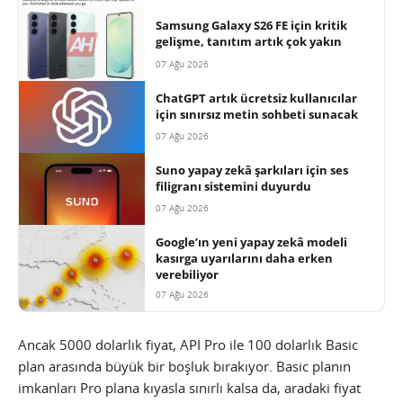
Samsung Galaxy S26 FE için kritik
gelişme, tanıtım artık çok yakın
07 Ağu 2026
ChatGPT artık ücretsiz kullanıcılar
için sınırsız metin sohbeti sunacak
07 Ağu 2026
Suno yapay zekâ şarkıları için ses
filigranı sistemini duyurdu
07 Ağu 2026
Google’ın yeni yapay zekâ modeli
kasırga uyarılarını daha erken
verebiliyor
07 Ağu 2026
Ancak 5000 dolarlık fiyat, API Pro ile 100 dolarlık Basic
plan arasında büyük bir boşluk bırakıyor. Basic planın
imkanları Pro plana kıyasla sınırlı kalsa da, aradaki fiyat