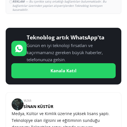
REKLAM
— Bu içerikte satış ortaklığı bağlantıları bulunmaktadır. Bu
bağlantılar üzerinden yapılan alışverişlerden Teknoblog komisyon
kazanabilir.
Teknoblog artık WhatsApp'ta
Günün en iyi teknoloji fırsatları ve
kaçırmamanız gereken büyük haberler,
telefonunuza gelsin.
Kanala Katıl
YAZAR:
SINAN KÜSTÜR
Medya, Kültür ve Kimlik üzerine yüksek lisans yaptı.
Teknolojiye olan ilgisini ve eğitiminin sunduğu