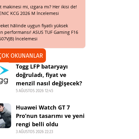
t makinesi mi, ızgara mı? Her ikisi de!
ENIC KCG 2026 M İncelemesi
eket hâlinde uygun fiyatlı yüksek
n performansı! ASUS TUF Gaming F16
607VJB) İncelemesi
ÇOK OKUNANLAR
Togg LFP bataryayı
doğruladı, fiyat ve
menzil nasıl değişecek?
5 AĞUSTOS 2026 12:45
Huawei Watch GT 7
Pro’nun tasarımı ve yeni
rengi belli oldu
3 AĞUSTOS 2026 22:23