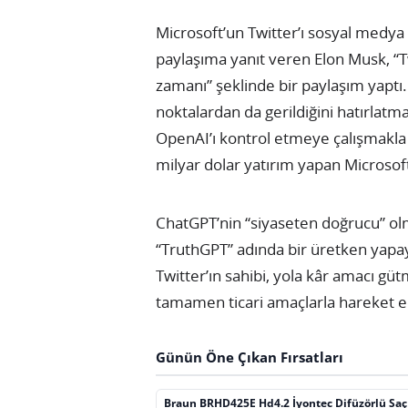
Microsoft’un Twitter’ı sosyal medya 
paylaşıma yanıt veren Elon Musk, “Twi
zamanı” şeklinde bir paylaşım yaptı.
noktalardan da gerildiğini hatırlatma
OpenAI’ı kontrol etmeye çalışmakla s
milyar dolar yatırım yapan Microsoft
ChatGPT’nin “siyaseten doğrucu” olma
“TruthGPT” adında bir üretken yapay
Twitter’ın sahibi, yola kâr amacı gü
tamamen ticari amaçlarla hareket e
Günün Öne Çıkan Fırsatları
Braun BRHD425E Hd4.2 İyontec Difüzörlü Sa