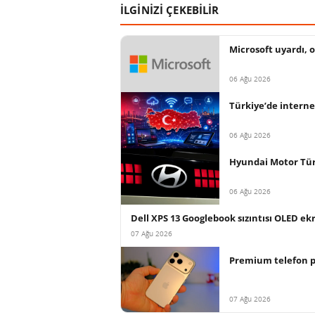
İLGİNİZİ ÇEKEBİLİR
Microsoft uyardı, o
06 Ağu 2026
Türkiye’de interne
06 Ağu 2026
Hyundai Motor Türki
06 Ağu 2026
Dell XPS 13 Googlebook sızıntısı OLED ek
07 Ağu 2026
Premium telefon paz
07 Ağu 2026