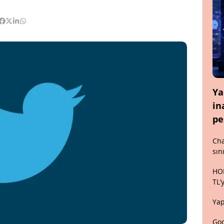
Ya
in
pe
Cha
sın
HON
TL’
Yap
Goo