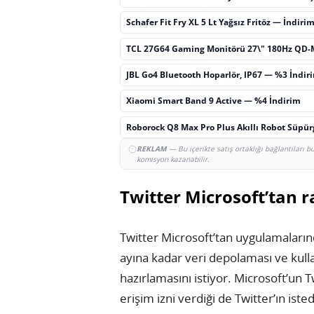
Schafer Fit Fry XL 5 Lt Yağsız Fritöz — İndiri
TCL 27G64 Gaming Monitörü 27\" 180Hz QD-
JBL Go4 Bluetooth Hoparlör, IP67 — %3 İndir
Xiaomi Smart Band 9 Active — %4 İndirim
Roborock Q8 Max Pro Plus Akıllı Robot Süpü
REKLAM
— Bu içerikte satış ortaklığı bağlantıları 
komisyon kazanabilir.
Twitter Microsoft’tan r
Twitter Microsoft’tan uygulamalarınd
ayına kadar veri depolaması ve kullan
hazırlamasını istiyor. Microsoft’un 
erişim izni verdiği de Twitter’ın isted