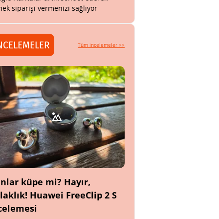
ek siparişi vermenizi sağlıyor
NCELEMELER
Tüm incelemeler >>
nlar küpe mi? Hayır,
laklık! Huawei FreeClip 2 S
celemesi