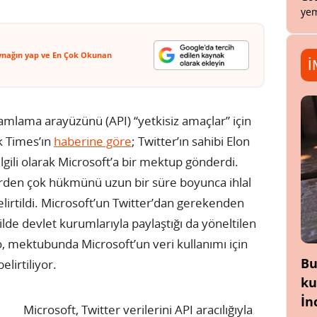
yem
ynağın yap ve En Çok Okunan
İ
mlama arayüzünü (API) “yetkisiz amaçlar” için
k Times’ın
haberine göre
; Twitter’ın sahibi Elon
ilgili olarak Microsoft’a bir mektup gönderdi.
rden çok hükmünü uzun bir süre boyunca ihlal
 belirtildi. Microsoft’un Twitter’dan gerekenden
ekilde devlet kurumlarıyla paylaştığı da yöneltilen
o, mektubunda Microsoft’un veri kullanımı için
Bu
lirtiliyor.
ku
İn
Microsoft, Twitter verilerini API aracılığıyla