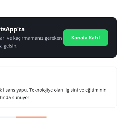
tsApp'ta
Kanala Katıl
tları ve kaçırmamanız gereken
a gelsin.
lisans yaptı. Teknolojiye olan ilgisini ve eğitiminin
tında sunuyor.
Apple çalışanlarının ChatGPT ve diğer yapay zekâ araçlarını kullanmasına sınırlama getirdi