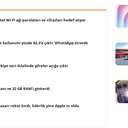
tel Wi-Fi ağı parolaları ve cihazları hedef alıyor
t kullanımı yüzde 92,3’e çıktı: WhatsApp zirvede
ye veri ihlalinde şifreler açığa çıktı
ranı ve 32 GB RAM’i gösterdi
arı rekor kırdı, liderlik yine Apple’ın oldu