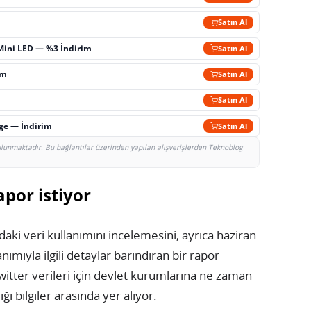
m
Satın Al
Mini LED — %3 İndirim
Satın Al
im
Satın Al
Satın Al
rge — İndirim
Satın Al
bulunmaktadır. Bu bağlantılar üzerinden yapılan alışverişlerden Teknoblog
apor istiyor
aki veri kullanımını incelemesini, ayrıca haziran
ımıyla ilgili detaylar barındıran bir rapor
Twitter verileri için devlet kurumlarına ne zaman
iği bilgiler arasında yer alıyor.