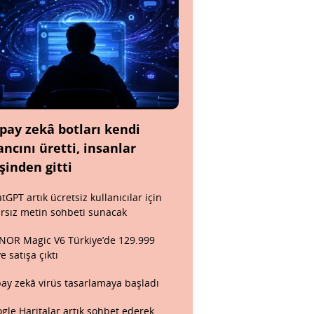
pay zekâ botları kendi
ancını üretti, insanlar
şinden gitti
tGPT artık ücretsiz kullanıcılar için
ırsız metin sohbeti sunacak
OR Magic V6 Türkiye’de 129.999
ye satışa çıktı
ay zekâ virüs tasarlamaya başladı
gle Haritalar artık sohbet ederek