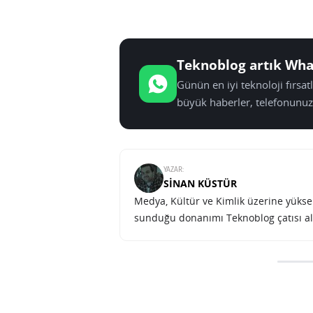
Teknoblog artık Wha
Günün en iyi teknoloji fırsa
büyük haberler, telefonunuz
YAZAR:
SINAN KÜSTÜR
Medya, Kültür ve Kimlik üzerine yüksek 
sunduğu donanımı Teknoblog çatısı al
SONRAKI HABER
TEKNOLOJI
ANA SAYFA