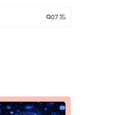
07
Ağu
2026