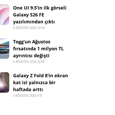
One UI 9.5’in ilk görseli
Galaxy S26 FE
yazılımından çıktı
6 AĞUSTOS 2026 22:46
Togg’un Ağustos
fırsatında 1 milyon TL
ayrıntısı değişti
4 AĞUSTOS 2026 22:05
Galaxy Z Fold 8’in ekran
kat izi yalnızca bir
haftada arttı
3 AĞUSTOS 2026 9:51