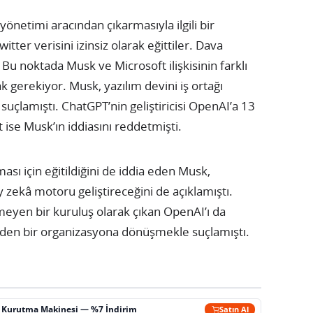
yönetimi aracından çıkarmasıyla ilgili bir
tter verisini izinsiz olarak eğittiler. Dava
 Bu noktada Musk ve Microsoft ilişkisinin farklı
k gerekiyor. Musk, yazılım devini iş ortağı
uçlamıştı. ChatGPT’nin geliştiricisi OpenAI’a 13
 ise Musk’ın iddiasını reddetmişti.
sı için eğitildiğini de iddia eden Musk,
 zekâ motoru geliştireceğini de açıklamıştı.
tmeyen bir kuruluş olarak çıkan OpenAI’ı da
den bir organizasyona dönüşmekle suçlamıştı.
ç Kurutma Makinesi — %7 İndirim
Satın Al