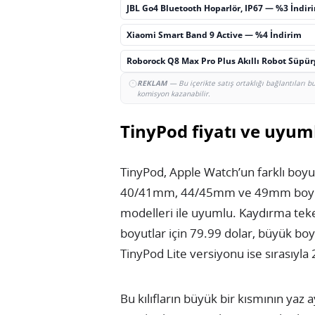
JBL Go4 Bluetooth Hoparlör, IP67 — %3 İndir
Xiaomi Smart Band 9 Active — %4 İndirim
Roborock Q8 Max Pro Plus Akıllı Robot Süpü
REKLAM
— Bu içerikte satış ortaklığı bağlantıları 
komisyon kazanabilir.
TinyPod fiyatı ve uyum
TinyPod, Apple Watch’un farklı boyu
40/41mm, 44/45mm ve 49mm boyutlar
modelleri ile uyumlu. Kaydırma teke
boyutlar için 79.99 dolar, büyük boyu
TinyPod Lite versiyonu ise sırasıyla 
Bu kılıfların büyük bir kısmının yaz