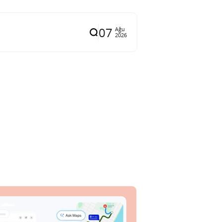
07
Ağu
2026