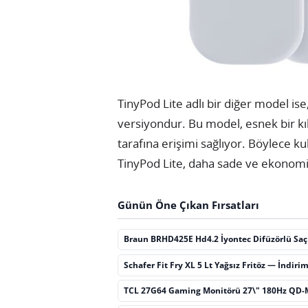
TinyPod Lite adlı bir diğer model is
versiyondur. Bu model, esnek bir kıl
tarafına erişimi sağlıyor. Böylece kul
TinyPod Lite, daha sade ve ekonomik 
Günün Öne Çıkan Fırsatları
Braun BRHD425E Hd4.2 İyontec Difüzörlü Sa
Schafer Fit Fry XL 5 Lt Yağsız Fritöz — İndiri
TCL 27G64 Gaming Monitörü 27\" 180Hz QD-