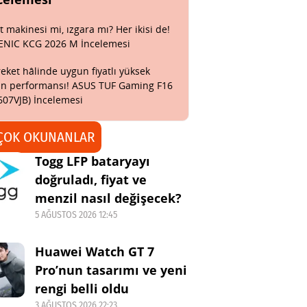
t makinesi mi, ızgara mı? Her ikisi de!
ENIC KCG 2026 M İncelemesi
eket hâlinde uygun fiyatlı yüksek
n performansı! ASUS TUF Gaming F16
607VJB) İncelemesi
ÇOK OKUNANLAR
Togg LFP bataryayı
doğruladı, fiyat ve
menzil nasıl değişecek?
5 AĞUSTOS 2026 12:45
Huawei Watch GT 7
Pro’nun tasarımı ve yeni
rengi belli oldu
3 AĞUSTOS 2026 22:23