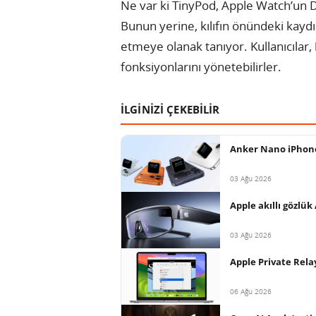
Ne var ki TinyPod, Apple Watch’un 
Bunun yerine, kılıfın önündeki kaydı
etmeye olanak tanıyor. Kullanıcılar
fonksiyonlarını yönetebilirler.
İLGİNİZİ ÇEKEBİLİR
Anker Nano iPhone’
03 Ağu 2026
Apple akıllı gözlük
03 Ağu 2026
Apple Private Relay
06 Ağu 2026