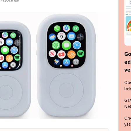
Go
ed
ve
Ope
bek
GTA
Net
One
yaz