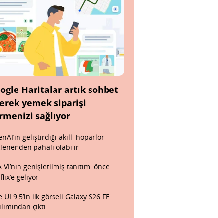
ogle Haritalar artık sohbet
erek yemek siparişi
rmenizi sağlıyor
nAI’ın geliştirdiği akıllı hoparlör
lenenden pahalı olabilir
 VI’nın genişletilmiş tanıtımı önce
flix’e geliyor
 UI 9.5’in ilk görseli Galaxy S26 FE
ılımından çıktı