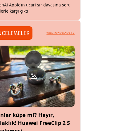
nAI Apple’ın ticari sır davasına sert
lerle karşı çıktı
NCELEMELER
Tüm incelemeler >>
nlar küpe mi? Hayır,
laklık! Huawei FreeClip 2 S
celemesi