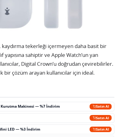
e, kaydırma tekerleği içermeyen daha basit bir
ıf yapısına sahiptir ve Apple Watch’un yan
lanıcılar, Digital Crown’u doğrudan çevirebilirler.
bir çözüm arayan kullanıcılar için ideal.
ç Kurutma Makinesi — %7 İndirim
Satın Al
m
Satın Al
Mini LED — %3 İndirim
Satın Al