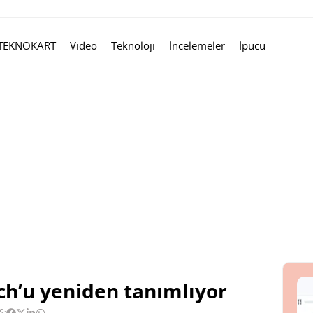
TEKNOKART
Video
Teknoloji
İncelemeler
İpucu
ch’u yeniden tanımlıyor
Ş: