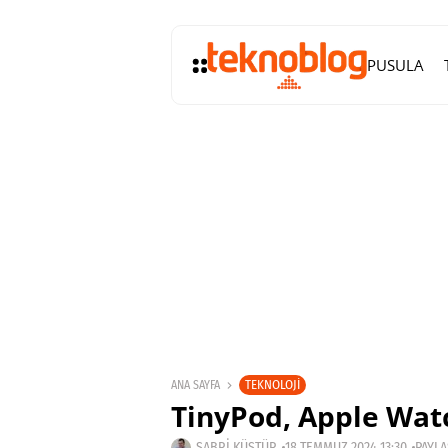
PUSULA
TEKNOLOJI
ANA SAYFA
TinyPod, Apple Wat
SABRI KÜSTÜR
18 TEMMUZ 2024 13:30
PAYLA