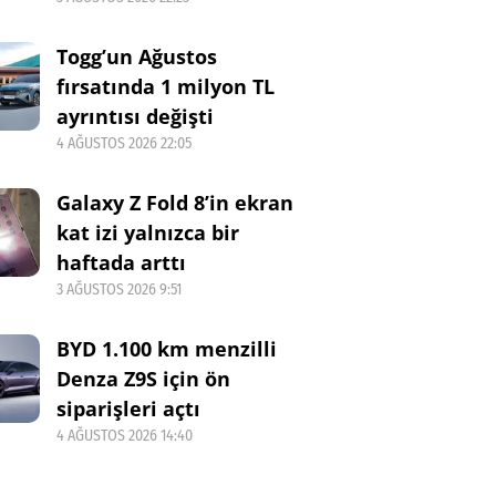
Togg’un Ağustos
fırsatında 1 milyon TL
ayrıntısı değişti
4 AĞUSTOS 2026 22:05
Galaxy Z Fold 8’in ekran
kat izi yalnızca bir
haftada arttı
3 AĞUSTOS 2026 9:51
BYD 1.100 km menzilli
Denza Z9S için ön
siparişleri açtı
4 AĞUSTOS 2026 14:40