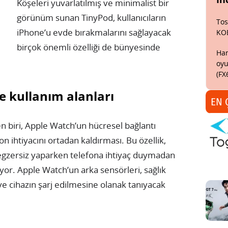
Köşeleri yuvarlatılmış ve minimalist bir
görünüm sunan TinyPod, kullanıcıların
Tos
iPhone’u evde bırakmalarını sağlayacak
KO
birçok önemli özelliği de bünyesinde
Har
oyu
(FX
ve kullanım alanları
EN 
en biri, Apple Watch’un hücresel bağlantı
n ihtiyacını ortadan kaldırması. Bu özellik,
 egzersiz yaparken telefona ihtiyaç duymadan
lıyor. Apple Watch’un arka sensörleri, sağlık
 ve cihazın şarj edilmesine olanak tanıyacak