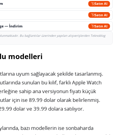
im
Satın Al
Satın Al
rge — İndirim
Satın Al
bulunmaktadır. Bu bağlantılar üzerinden yapılan alışverişlerden Teknoblog
lu modelleri
tlarına uyum sağlayacak şekilde tasarlanmış.
ında sunulan bu kılıf, farklı Apple Watch
rleğine sahip ana versiyonun fiyatı küçük
tlar için ise 89.99 dolar olarak belirlenmiş.
29.99 dolar ve 39.99 dolara satılıyor.
 aylarında, bazı modellerin ise sonbaharda