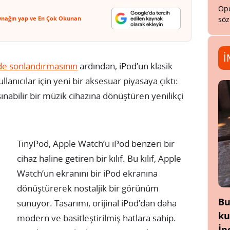
Ope
ynağın yap ve En Çok Okunan
söz
İ
de sonlandırmasının
ardından, iPod’un klasik
llanıcılar için yeni bir aksesuar piyasaya çıktı:
ınabilir bir müzik cihazına dönüştüren yenilikçi
TinyPod, Apple Watch’u iPod benzeri bir
cihaz haline getiren bir kılıf. Bu kılıf, Apple
Watch’un ekranını bir iPod ekranına
dönüştürerek nostaljik bir görünüm
Bu
sunuyor. Tasarımı, orijinal iPod’dan daha
ku
modern ve basitleştirilmiş hatlara sahip.
İn