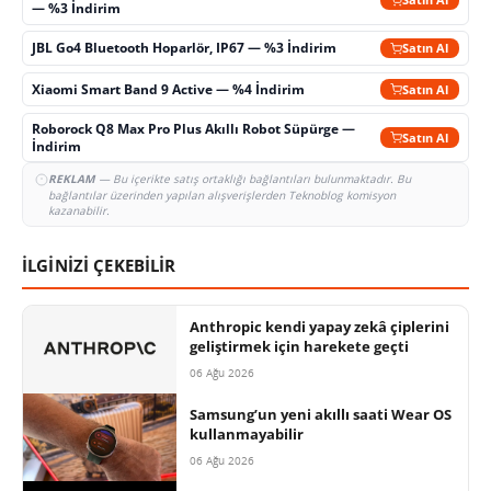
— %3 İndirim
JBL Go4 Bluetooth Hoparlör, IP67 — %3 İndirim
Satın Al
Xiaomi Smart Band 9 Active — %4 İndirim
Satın Al
Roborock Q8 Max Pro Plus Akıllı Robot Süpürge —
Satın Al
İndirim
REKLAM
— Bu içerikte satış ortaklığı bağlantıları bulunmaktadır. Bu
bağlantılar üzerinden yapılan alışverişlerden Teknoblog komisyon
kazanabilir.
İLGİNİZİ ÇEKEBİLİR
Anthropic kendi yapay zekâ çiplerini
geliştirmek için harekete geçti
06 Ağu 2026
Samsung’un yeni akıllı saati Wear OS
kullanmayabilir
06 Ağu 2026