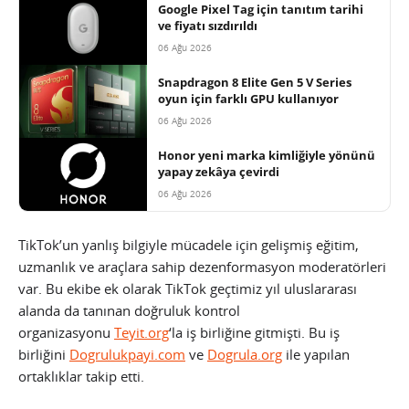
Google Pixel Tag için tanıtım tarihi
ve fiyatı sızdırıldı
06 Ağu 2026
Snapdragon 8 Elite Gen 5 V Series
oyun için farklı GPU kullanıyor
06 Ağu 2026
Honor yeni marka kimliğiyle yönünü
yapay zekâya çevirdi
06 Ağu 2026
TikTok’un yanlış bilgiyle mücadele için gelişmiş eğitim,
uzmanlık ve araçlara sahip dezenformasyon moderatörleri
var. Bu ekibe ek olarak TikTok geçtimiz yıl uluslararası
alanda da tanınan doğruluk kontrol
organizasyonu
Teyit.org
‘la iş birliğine gitmişti. Bu iş
birliğini
Dogrulukpayi.com
ve
Dogrula.org
ile yapılan
ortaklıklar takip etti.