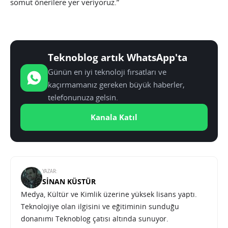
somut önerilere yer veriyoruz.”
Teknoblog artık WhatsApp'ta
Günün en iyi teknoloji fırsatları ve
kaçırmamanız gereken büyük haberler,
telefonunuza gelsin.
Kanala Katıl
YAZAR:
SINAN KÜSTÜR
Medya, Kültür ve Kimlik üzerine yüksek lisans yaptı.
Teknolojiye olan ilgisini ve eğitiminin sunduğu
donanımı Teknoblog çatısı altında sunuyor.