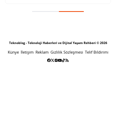
Discord kullanıcı adı değişikliğini zorlayacak
SONRAKI HABER
TEKNOLOJI
ANA SAYFA
Discord kullanıcı adı değişikliğini
zorlayacak
SINAN KÜSTÜR
4 MAYIS 2023 11:45
PAYLAŞ: