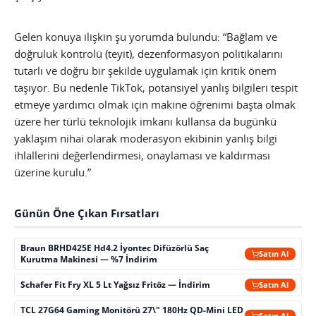
Gelen konuya ilişkin şu yorumda bulundu: “Bağlam ve
doğruluk kontrolü (teyit), dezenformasyon politikalarını
tutarlı ve doğru bir şekilde uygulamak için kritik önem
taşıyor. Bu nedenle TikTok, potansiyel yanlış bilgileri tespit
etmeye yardımcı olmak için makine öğrenimi başta olmak
üzere her türlü teknolojik imkanı kullansa da bugünkü
yaklaşım nihai olarak moderasyon ekibinin yanlış bilgi
ihlallerini değerlendirmesi, onaylaması ve kaldırması
üzerine kurulu.”
Günün Öne Çıkan Fırsatları
Braun BRHD425E Hd4.2 İyontec Difüzörlü Saç
Satın Al
Kurutma Makinesi — %7 İndirim
Schafer Fit Fry XL 5 Lt Yağsız Fritöz — İndirim
Satın Al
TCL 27G64 Gaming Monitörü 27\" 180Hz QD-Mini LED
Satın Al