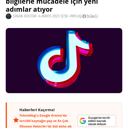
bilgilerle mücadele için yeni
adımlar atıyor
SINAN KÜSTÜR
4 MAYIS 2023 12:50
PAYLAŞ:
Haberleri Kaçırma!
Teknoblog'u Google Arama'da
tercihli kaynağın yap ve En Çok
Okunan Haberler'de bizi daha sık