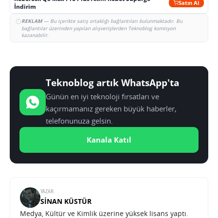
Satın Al
İndirim
REKLAM
— Bu içerikte satış ortaklığı bağlantıları bulunmaktadır. Bu
bağlantılar üzerinden yapılan alışverişlerden Teknoblog komisyon
kazanabilir.
Teknoblog artık WhatsApp'ta
Günün en iyi teknoloji fırsatları ve
kaçırmamanız gereken büyük haberler,
telefonunuza gelsin.
Kanala Katıl
YAZAR:
SINAN KÜSTÜR
Medya, Kültür ve Kimlik üzerine yüksek lisans yaptı.