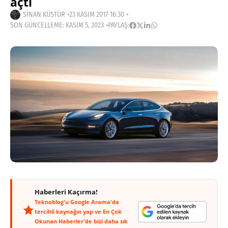
açtı
SINAN KÜSTÜR
23 KASIM 2017 16:30
SON GÜNCELLEME: KASIM 5, 2023
PAYLAŞ:
Haberleri Kaçırma!
Teknoblog'u Google Arama'da
tercihli kaynağın yap ve En Çok
Okunan Haberler'de bizi daha sık