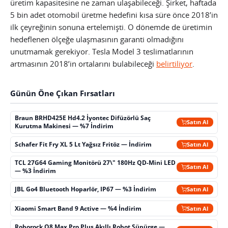
üretim kapasitesine ne zaman ulaşabileceği. Şirket, haftada
5 bin adet otomobil üretme hedefini kısa süre önce 2018’in
ilk çeyreğinin sonuna ertelemişti. O dönemde de üretimin
hedeflenen ölçeğe ulaşmasının garanti olmadığını
unutmamak gerekiyor. Tesla Model 3 teslimatlarının
artmasının 2018’in ortalarını bulabileceği
belirtiliyor
.
Günün Öne Çıkan Fırsatları
Braun BRHD425E Hd4.2 İyontec Difüzörlü Saç
Satın Al
Kurutma Makinesi — %7 İndirim
Schafer Fit Fry XL 5 Lt Yağsız Fritöz — İndirim
Satın Al
TCL 27G64 Gaming Monitörü 27\" 180Hz QD-Mini LED
Satın Al
— %3 İndirim
JBL Go4 Bluetooth Hoparlör, IP67 — %3 İndirim
Satın Al
Xiaomi Smart Band 9 Active — %4 İndirim
Satın Al
Roborock Q8 Max Pro Plus Akıllı Robot Süpürge —