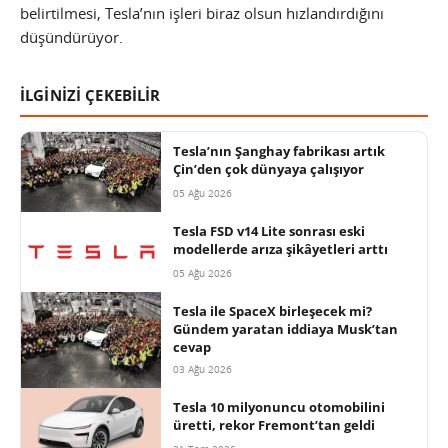
belirtilmesi, Tesla’nın işleri biraz olsun hızlandırdığını
düşündürüyor.
İLGİNİZİ ÇEKEBİLİR
Tesla’nın Şanghay fabrikası artık
Çin’den çok dünyaya çalışıyor
05 Ağu 2026
Tesla FSD v14 Lite sonrası eski
modellerde arıza şikâyetleri arttı
05 Ağu 2026
Tesla ile SpaceX birleşecek mi?
Gündem yaratan iddiaya Musk’tan
cevap
03 Ağu 2026
Tesla 10 milyonuncu otomobilini
üretti, rekor Fremont’tan geldi