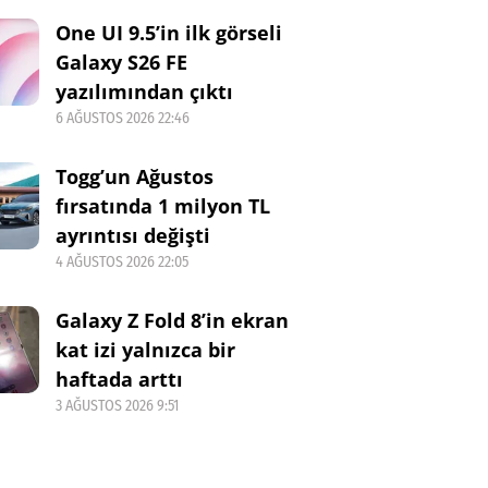
One UI 9.5’in ilk görseli
Galaxy S26 FE
yazılımından çıktı
6 AĞUSTOS 2026 22:46
Togg’un Ağustos
fırsatında 1 milyon TL
ayrıntısı değişti
4 AĞUSTOS 2026 22:05
Galaxy Z Fold 8’in ekran
kat izi yalnızca bir
haftada arttı
3 AĞUSTOS 2026 9:51