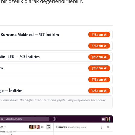
ir özellik olarak değerlendirilebilir.
ç Kurutma Makinesi — %7 İndirim
Satın Al
m
Satın Al
Mini LED — %3 İndirim
Satın Al
im
Satın Al
Satın Al
rge — İndirim
Satın Al
bulunmaktadır. Bu bağlantılar üzerinden yapılan alışverişlerden Teknoblog