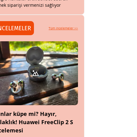
ek siparişi vermenizi sağlıyor
NCELEMELER
Tüm incelemeler >>
nlar küpe mi? Hayır,
laklık! Huawei FreeClip 2 S
celemesi