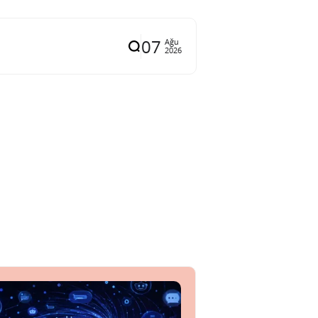
07
Ağu
2026