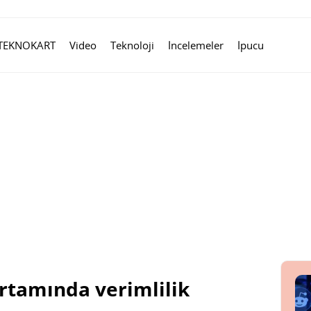
TEKNOKART
Video
Teknoloji
İncelemeler
İpucu
ortamında verimlilik