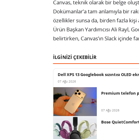
Canvas, teknik olarak bir belge oluşt
Dokümanlar’a tam anlamıyla bir raki
özellikler sunsa da, birden fazla kişi
Ürün Başkan Yardımcısı Ali Rayl, G
belirtirken, Canvas’ın Slack içinde f
İLGİNİZİ ÇEKEBİLİR
Dell XPS 13 Googlebook sızıntısı OLED ek
07 Ağu 2026
Premium telefon paz
07 Ağu 2026
Bose QuietComfort 2