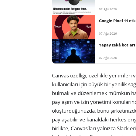
07 Ağu 2026
Google Pixel 11 et
07 Ağu 2026
Yapay zekâ botları 
07 Ağu 2026
Canvas özelliği, özellikle yer imleri 
kullanıcıları için büyük bir yenilik sa
bulmak ve düzenlemek mümkün hale g
paylaşım ve izin yönetimi konularınd
oluşturduğunuzda, bunu şirketinizdek
paylaşabilir ve kanaldaki herkes eri
birlikte, Canvas’ları yalnızca Slack er