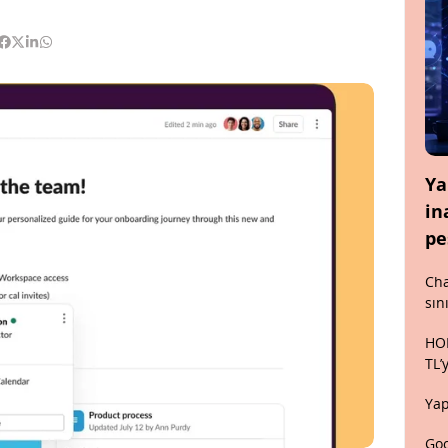
Ya
in
pe
Cha
sın
HON
TL’
Yap
Goo