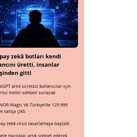
pay zekâ botları kendi
ancını üretti, insanlar
şinden gitti
tGPT artık ücretsiz kullanıcılar için
ırsız metin sohbeti sunacak
OR Magic V6 Türkiye’de 129.999
ye satışa çıktı
ay zekâ virüs tasarlamaya başladı
gle Haritalar artık sohbet ederek