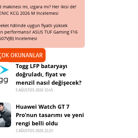
t makinesi mi, ızgara mı? Her ikisi de!
ENIC KCG 2026 M İncelemesi
eket hâlinde uygun fiyatlı yüksek
n performansı! ASUS TUF Gaming F16
607VJB) İncelemesi
ÇOK OKUNANLAR
Togg LFP bataryayı
doğruladı, fiyat ve
menzil nasıl değişecek?
5 AĞUSTOS 2026 12:45
Huawei Watch GT 7
Pro’nun tasarımı ve yeni
rengi belli oldu
3 AĞUSTOS 2026 22:23