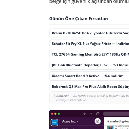
belge için güvenlik açısından olumlu b
Günün Öne Çıkan Fırsatları
Braun BRHD425E Hd4.2 İyontec Difüzörlü Sa
Schafer Fit Fry XL 5 Lt Yağsız Fritöz — İndiri
TCL 27G64 Gaming Monitörü 27\" 180Hz QD-
JBL Go4 Bluetooth Hoparlör, IP67 — %3 İndir
Xiaomi Smart Band 9 Active — %4 İndirim
Roborock Q8 Max Pro Plus Akıllı Robot Süpü
REKLAM
— Bu içerikte satış ortaklığı bağlantıları 
komisyon kazanabilir.