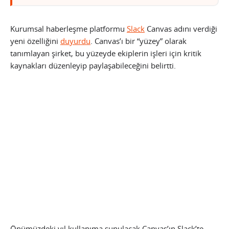
Kurumsal haberleşme platformu
Slack
Canvas adını verdiği
yeni özelliğini
duyurdu
. Canvas’ı bir “yüzey” olarak
tanımlayan şirket, bu yüzeyde ekiplerin işleri için kritik
kaynakları düzenleyip paylaşabileceğini belirtti.
Önümüzdeki yıl kullanıma sunulacak Canvas’ın Slack’te