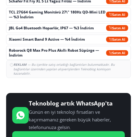
Schafer Fit Fry XL 5 Lt Yağsız Fritöz — İndirim
Satın Al
TCL 27G64 Gaming Monitörü 27\" 180Hz QD-Mini LED
Satın Al
— %3 İndirim
JBL Go4 Bluetooth Hoparlör, IP67 — %3 İndirim
Satın Al
Xiaomi Smart Band 9 Active — %4 İndirim
Satın Al
Roborock Q8 Max Pro Plus Akıllı Robot Süpürge —
Satın Al
İndirim
REKLAM
— Bu içerikte satış ortaklığı bağlantıları bulunmaktadır. Bu
bağlantılar üzerinden yapılan alışverişlerden Teknoblog komisyon
kazanabilir.
Teknoblog artık WhatsApp'ta
Günün en iyi teknoloji fırsatları ve
kaçırmamanız gereken büyük haberler,
telefonunuza gelsin.