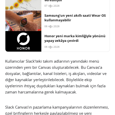
07 Ağu 2026
Samsung’un yeni akıllı saati Wear OS
kullanmayabilir
06 Ağu 2026
Honor yeni marka kimliğiyle yönünü
yapay zekâya çevirdi
06 Ağu 2026
Kullanıcılar Slack’teki takım adlarının yanındaki menü
üzerinden yeni bir Canvas oluşturabilecek. Bu Canvas’a
dosyalar, bağlantılar, kanal listeleri, iş akışları, videolar ve
diğer kaynaklar yerleştirilebilecek. Böylelikle ekip
üyelerinin ihtiyaç duydukları kaynakları bulmak için fazla
zaman harcamalarına gerek kalmayacak.
Slack Canvas’ın pazarlama kampanyalarının düzenlenmesi,
özel brifinglerin herkesle paylaşılabilmesi ve yeni