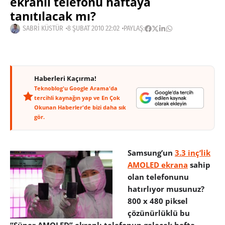
ekranlı telefonu haftaya
tanıtılacak mı?
SABRI KÜSTÜR
8 ŞUBAT 2010 22:02
PAYLAŞ:
Haberleri Kaçırma!
Teknoblog'u Google Arama'da
tercihli kaynağın yap ve En Çok
Okunan Haberler'de bizi daha sık
gör.
Samsung’un
3.3 inç’lik
AMOLED ekrana
sahip
olan telefonunu
hatırlıyor musunuz?
800 x 480 piksel
çözünürlüklü bu