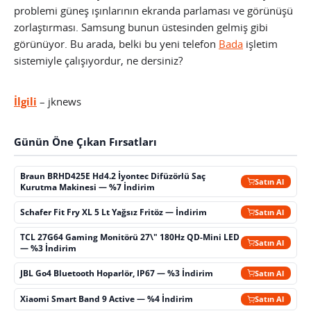
problemi güneş ışınlarının ekranda parlaması ve görünüşü
zorlaştırması. Samsung bunun üstesinden gelmiş gibi
görünüyor. Bu arada, belki bu yeni telefon
Bada
işletim
sistemiyle çalışıyordur, ne dersiniz?
İlgili
– jknews
Günün Öne Çıkan Fırsatları
Braun BRHD425E Hd4.2 İyontec Difüzörlü Saç
Satın Al
Kurutma Makinesi — %7 İndirim
Schafer Fit Fry XL 5 Lt Yağsız Fritöz — İndirim
Satın Al
TCL 27G64 Gaming Monitörü 27\" 180Hz QD-Mini LED
Satın Al
— %3 İndirim
JBL Go4 Bluetooth Hoparlör, IP67 — %3 İndirim
Satın Al
Xiaomi Smart Band 9 Active — %4 İndirim
Satın Al