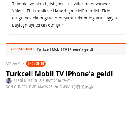
Teknolojiye olan ilgisi çocukluk yıllarına dayanıyor.
Yüksek Elektronik ve Haberleşme Mühendisi. Elde
ettiği mesleki bilgi ve deneyimi Teknoblog aracılığıyla
paylaşmayı tercih etmiştir.
Turkcell Mobil TV iPhone’a geldi
SONRAKI HABER
TEKNOLOJI
ANA SAYFA
Turkcell Mobil TV iPhone’a geldi
SABRI KÜSTÜR
8 ŞUBAT 2010 17:47
SON GÜNCELLEME: MAYIS 25, 2010
PAYLAŞ:
Haberleri Kaçırma!
Teknoblog'u Google Arama'da
tercihli kaynağın yap ve En Çok
Okunan Haberler'de bizi daha sık
gör.