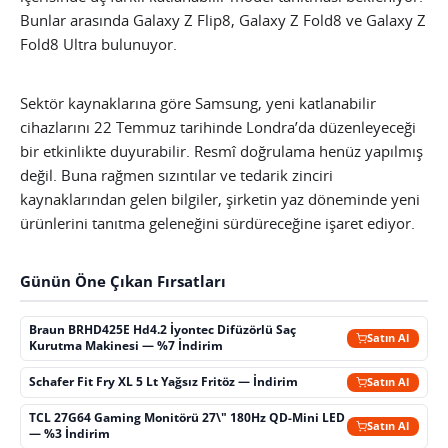
Bunlar arasında Galaxy Z Flip8, Galaxy Z Fold8 ve Galaxy Z
Fold8 Ultra bulunuyor.
Sektör kaynaklarına göre Samsung, yeni katlanabilir
cihazlarını 22 Temmuz tarihinde Londra’da düzenleyeceği
bir etkinlikte duyurabilir. Resmî doğrulama henüz yapılmış
değil. Buna rağmen sızıntılar ve tedarik zinciri
kaynaklarından gelen bilgiler, şirketin yaz döneminde yeni
ürünlerini tanıtma geleneğini sürdüreceğine işaret ediyor.
Günün Öne Çıkan Fırsatları
Braun BRHD425E Hd4.2 İyontec Difüzörlü Saç
Satın Al
Kurutma Makinesi — %7 İndirim
Schafer Fit Fry XL 5 Lt Yağsız Fritöz — İndirim
Satın Al
TCL 27G64 Gaming Monitörü 27\" 180Hz QD-Mini LED
Satın Al
— %3 İndirim