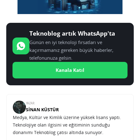
Teknoblog artık WhatsApp'ta
Günün en iyi teknoloji fırsatları ve
kaçırmamanız gereken büyük haberler,
telefonunuza gelsin.
Kanala Katıl
YAZAR:
SINAN KÜSTÜR
Medya, Kültür ve Kimlik üzerine yüksek lisans yaptı.
Teknolojiye olan ilgisini ve eğitiminin sunduğu
donanımı Teknoblog çatısı altında sunuyor.