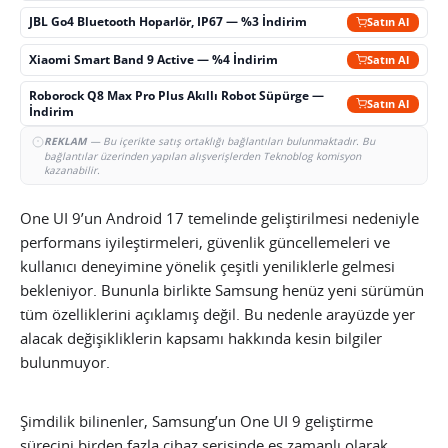
JBL Go4 Bluetooth Hoparlör, IP67 — %3 İndirim
Satın Al
Xiaomi Smart Band 9 Active — %4 İndirim
Satın Al
Roborock Q8 Max Pro Plus Akıllı Robot Süpürge —
Satın Al
İndirim
REKLAM
— Bu içerikte satış ortaklığı bağlantıları bulunmaktadır. Bu
bağlantılar üzerinden yapılan alışverişlerden Teknoblog komisyon
kazanabilir.
One UI 9’un Android 17 temelinde geliştirilmesi nedeniyle
performans iyileştirmeleri, güvenlik güncellemeleri ve
kullanıcı deneyimine yönelik çeşitli yeniliklerle gelmesi
bekleniyor. Bununla birlikte Samsung henüz yeni sürümün
tüm özelliklerini açıklamış değil. Bu nedenle arayüzde yer
alacak değişikliklerin kapsamı hakkında kesin bilgiler
bulunmuyor.
Şimdilik bilinenler, Samsung’un One UI 9 geliştirme
sürecini birden fazla cihaz serisinde eş zamanlı olarak