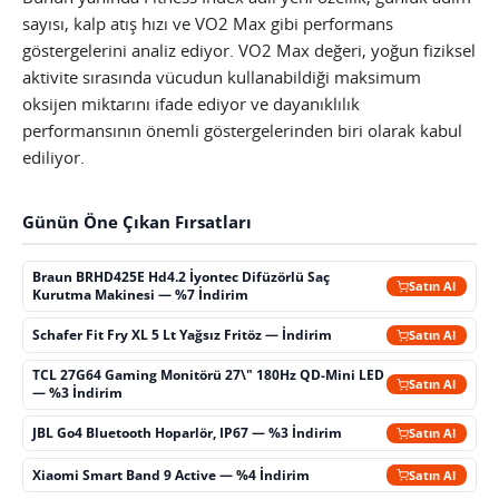
sayısı, kalp atış hızı ve VO2 Max gibi performans
göstergelerini analiz ediyor. VO2 Max değeri, yoğun fiziksel
aktivite sırasında vücudun kullanabildiği maksimum
oksijen miktarını ifade ediyor ve dayanıklılık
performansının önemli göstergelerinden biri olarak kabul
ediliyor.
Günün Öne Çıkan Fırsatları
Braun BRHD425E Hd4.2 İyontec Difüzörlü Saç
Satın Al
Kurutma Makinesi — %7 İndirim
Schafer Fit Fry XL 5 Lt Yağsız Fritöz — İndirim
Satın Al
TCL 27G64 Gaming Monitörü 27\" 180Hz QD-Mini LED
Satın Al
— %3 İndirim
JBL Go4 Bluetooth Hoparlör, IP67 — %3 İndirim
Satın Al
Xiaomi Smart Band 9 Active — %4 İndirim
Satın Al