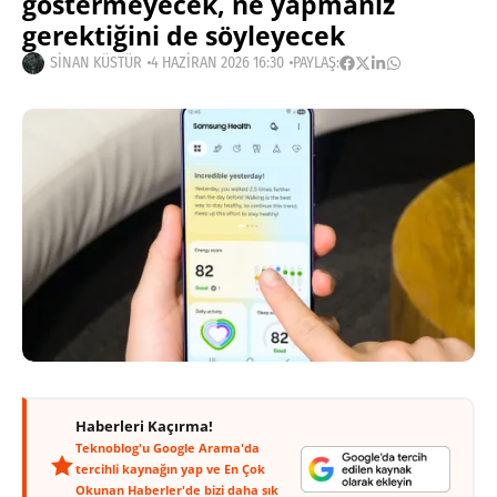
göstermeyecek, ne yapmanız
gerektiğini de söyleyecek
SINAN KÜSTÜR
4 HAZIRAN 2026 16:30
PAYLAŞ:
Haberleri Kaçırma!
Teknoblog'u Google Arama'da
tercihli kaynağın yap ve En Çok
Okunan Haberler'de bizi daha sık