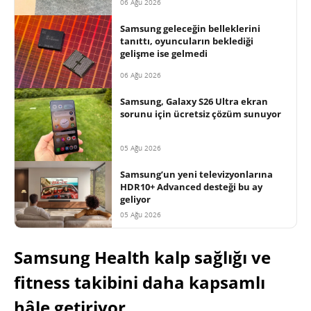
06 Ağu 2026
Samsung geleceğin belleklerini
tanıttı, oyuncuların beklediği
gelişme ise gelmedi
06 Ağu 2026
Samsung, Galaxy S26 Ultra ekran
sorunu için ücretsiz çözüm sunuyor
05 Ağu 2026
Samsung’un yeni televizyonlarına
HDR10+ Advanced desteği bu ay
geliyor
05 Ağu 2026
Samsung Health kalp sağlığı ve
fitness takibini daha kapsamlı
hâle getiriyor