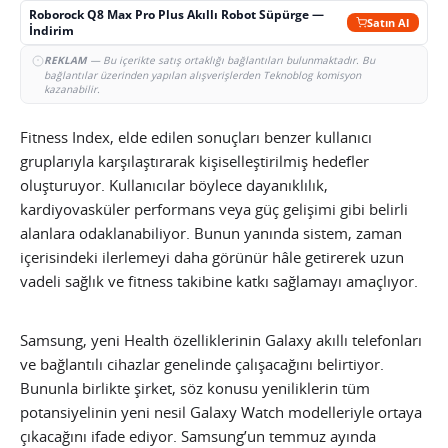
Roborock Q8 Max Pro Plus Akıllı Robot Süpürge —
Satın Al
İndirim
REKLAM
— Bu içerikte satış ortaklığı bağlantıları bulunmaktadır. Bu
bağlantılar üzerinden yapılan alışverişlerden Teknoblog komisyon
kazanabilir.
Fitness Index, elde edilen sonuçları benzer kullanıcı
gruplarıyla karşılaştırarak kişiselleştirilmiş hedefler
oluşturuyor. Kullanıcılar böylece dayanıklılık,
kardiyovasküler performans veya güç gelişimi gibi belirli
alanlara odaklanabiliyor. Bunun yanında sistem, zaman
içerisindeki ilerlemeyi daha görünür hâle getirerek uzun
vadeli sağlık ve fitness takibine katkı sağlamayı amaçlıyor.
Samsung, yeni Health özelliklerinin Galaxy akıllı telefonları
ve bağlantılı cihazlar genelinde çalışacağını belirtiyor.
Bununla birlikte şirket, söz konusu yeniliklerin tüm
potansiyelinin yeni nesil Galaxy Watch modelleriyle ortaya
çıkacağını ifade ediyor. Samsung’un temmuz ayında