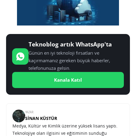
Teknoblog artık WhatsApp'ta
Günün en iyi teknoloji fırsatları ve
kaçırmamanız gereken büyük haberler,
telefonunuza gelsin.
Kanala Katıl
YAZAR:
SINAN KÜSTÜR
Medya, Kültür ve Kimlik üzerine yüksek lisans yaptı.
Teknolojiye olan ilgisini ve eğitiminin sunduğu