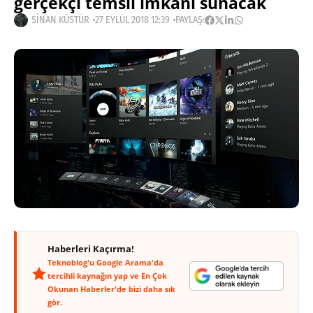
gerçekçi temsil imkanı sunacak
SINAN KÜSTÜR
27 EYLÜL 2018 12:39
PAYLAŞ:
Haberleri Kaçırma!
Teknoblog'u Google Arama'da
tercihli kaynağın yap ve En Çok
Okunan Haberler'de bizi daha sık
gör.