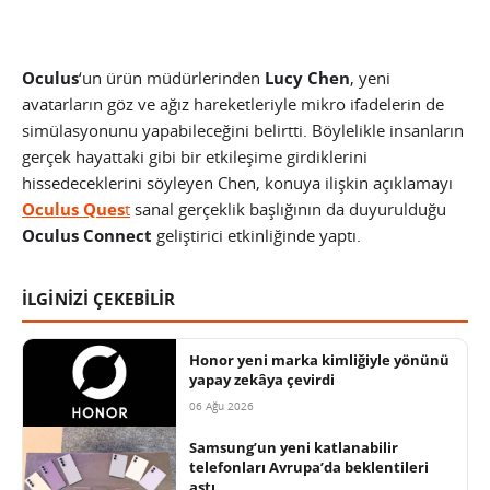
Oculus
‘un ürün müdürlerinden
Lucy Chen
, yeni
avatarların göz ve ağız hareketleriyle mikro ifadelerin de
simülasyonunu yapabileceğini belirtti. Böylelikle insanların
gerçek hayattaki gibi bir etkileşime girdiklerini
hissedeceklerini söyleyen Chen, konuya ilişkin açıklamayı
Oculus Ques
t
sanal gerçeklik başlığının da duyurulduğu
Oculus Connect
geliştirici etkinliğinde yaptı.
İLGİNİZİ ÇEKEBİLİR
Honor yeni marka kimliğiyle yönünü
yapay zekâya çevirdi
06 Ağu 2026
Samsung’un yeni katlanabilir
telefonları Avrupa’da beklentileri
aştı