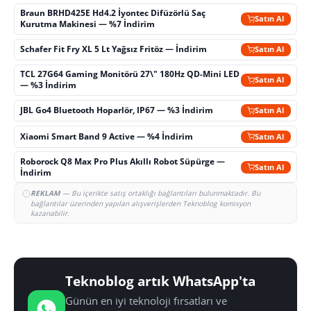
Braun BRHD425E Hd4.2 İyontec Difüzörlü Saç
Satın Al
Kurutma Makinesi — %7 İndirim
Schafer Fit Fry XL 5 Lt Yağsız Fritöz — İndirim
Satın Al
TCL 27G64 Gaming Monitörü 27\" 180Hz QD-Mini LED
Satın Al
— %3 İndirim
JBL Go4 Bluetooth Hoparlör, IP67 — %3 İndirim
Satın Al
Xiaomi Smart Band 9 Active — %4 İndirim
Satın Al
Roborock Q8 Max Pro Plus Akıllı Robot Süpürge —
Satın Al
İndirim
REKLAM
— Bu içerikte satış ortaklığı bağlantıları bulunmaktadır. Bu
bağlantılar üzerinden yapılan alışverişlerden Teknoblog komisyon
kazanabilir.
Teknoblog artık WhatsApp'ta
Günün en iyi teknoloji fırsatları ve