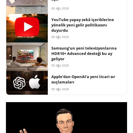
06 Ağu 2026
YouTube yapay zekâ içeriklerine
yönelik yeni gelir politikasını
duyurdu
06 Ağu 2026
Samsung’un yeni televizyonlarına
HDR10+ Advanced desteği bu ay
geliyor
05 Ağu 2026
Apple’dan OpenAI’a yeni ticari sır
suçlamaları
05 Ağu 2026