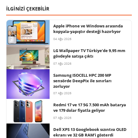
İLGİNİZİ ÇEKEBİLİR
Apple iPhone ve Windows arasında
kopyala-yapıştır desteği hazırlıyor
04 Ağu 2026
LG Wallpaper TV Türkiye’de 9,95 mm
gövdeyle satışa çıktı
07 Ağu 2026
Samsung ISOCELL HPC 200 MP
sensörde DeepPix ile sınırları
zorluyor
07 Ağu 2026
Redmi 17 ve 17 5G 7.500 mAh batarya
ve 179 dolar fiyatla geliyor
07 Ağu 2026
Dell XPS 13 Googlebook sızıntısı OLED
ekranı ve 32 GB RAM’i gösterdi