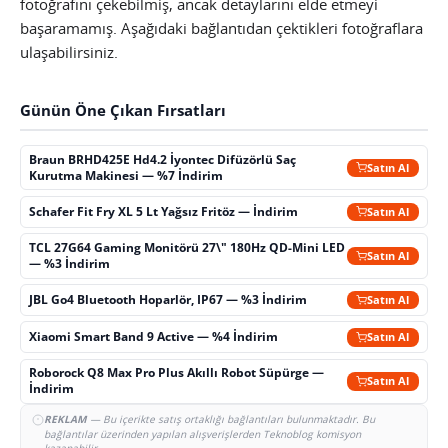
fotoğrafını çekebilmiş, ancak detaylarını elde etmeyi
başaramamış. Aşağıdaki bağlantıdan çektikleri fotoğraflara
ulaşabilirsiniz.
Günün Öne Çıkan Fırsatları
Braun BRHD425E Hd4.2 İyontec Difüzörlü Saç
Satın Al
Kurutma Makinesi — %7 İndirim
Schafer Fit Fry XL 5 Lt Yağsız Fritöz — İndirim
Satın Al
TCL 27G64 Gaming Monitörü 27\" 180Hz QD-Mini LED
Satın Al
— %3 İndirim
JBL Go4 Bluetooth Hoparlör, IP67 — %3 İndirim
Satın Al
Xiaomi Smart Band 9 Active — %4 İndirim
Satın Al
Roborock Q8 Max Pro Plus Akıllı Robot Süpürge —
Satın Al
İndirim
REKLAM
— Bu içerikte satış ortaklığı bağlantıları bulunmaktadır. Bu
bağlantılar üzerinden yapılan alışverişlerden Teknoblog komisyon
kazanabilir.