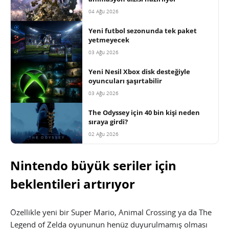
04 Ağu 2026
Yeni futbol sezonunda tek paket
yetmeyecek
03 Ağu 2026
Yeni Nesil Xbox disk desteğiyle
oyuncuları şaşırtabilir
03 Ağu 2026
The Odyssey için 40 bin kişi neden
sıraya girdi?
02 Ağu 2026
Nintendo büyük seriler için
beklentileri artırıyor
Özellikle yeni bir Super Mario, Animal Crossing ya da The
Legend of Zelda oyununun henüz duyurulmamış olması