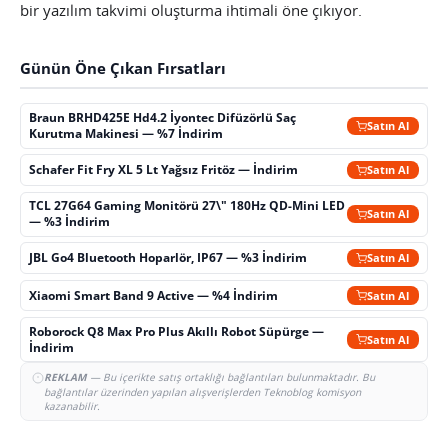
bir yazılım takvimi oluşturma ihtimali öne çıkıyor.
Günün Öne Çıkan Fırsatları
Braun BRHD425E Hd4.2 İyontec Difüzörlü Saç
Satın Al
Kurutma Makinesi — %7 İndirim
Schafer Fit Fry XL 5 Lt Yağsız Fritöz — İndirim
Satın Al
TCL 27G64 Gaming Monitörü 27\" 180Hz QD-Mini LED
Satın Al
— %3 İndirim
JBL Go4 Bluetooth Hoparlör, IP67 — %3 İndirim
Satın Al
Xiaomi Smart Band 9 Active — %4 İndirim
Satın Al
Roborock Q8 Max Pro Plus Akıllı Robot Süpürge —
Satın Al
İndirim
REKLAM
— Bu içerikte satış ortaklığı bağlantıları bulunmaktadır. Bu
bağlantılar üzerinden yapılan alışverişlerden Teknoblog komisyon
kazanabilir.