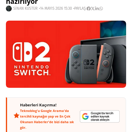
hazırlıyor
SINAN KÜSTÜR
14 MAYIS 2026 15:30
PAYLAŞ:
Haberleri Kaçırma!
Teknoblog'u Google Arama'da
tercihli kaynağın yap ve En Çok
Okunan Haberler'de bizi daha sık
gör.