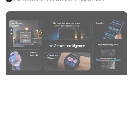
Haberleri Kaçırma!
Teknoblog'u Google Arama'da
tercihli kaynağın yap ve En Çok
Okunan Haberler'de bizi daha sık
gör.