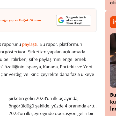
çık
ynağın yap ve En Çok Okunan
İ
ans raporunu
paylaştı
. Bu rapor, platformun
ğını gösteriyor. Şirketten yapılan açıklamada
elirtilirken; şifre paylaşımını engellemek
ım” özelliğinin İspanya, Kanada, Portekiz ve Yeni
uçlar verdiği ve ikinci çeyrekte daha fazla ülkeye
Bu
Şirketin geliri 2023’ün ilk üç ayında,
ku
öngörüldüğü şekilde, yüzde 4 oranında arttı.
İn
2023’ün ilk çeyreğinde operasyon geliri bir