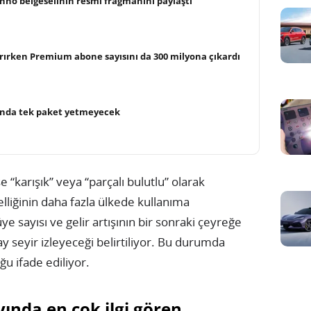
inho belgeselinin resmi fragmanını paylaştı
tırırken Premium abone sayısını da 300 milyona çıkardı
unda tek paket yetmeyecek
se “karışık” veya “parçalı bulutlu” olarak
elliğinin daha fazla ülkede kullanıma
 sayısı ve gelir artışının bir sonraki çeyreğe
seyir izleyeceği belirtiliyor. Bu durumda
ğu ifade ediliyor.
yında en çok ilgi gören