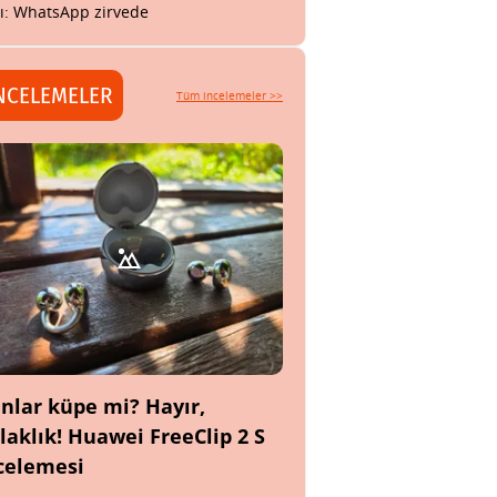
tı: WhatsApp zirvede
NCELEMELER
Tüm incelemeler >>
nlar küpe mi? Hayır,
laklık! Huawei FreeClip 2 S
celemesi