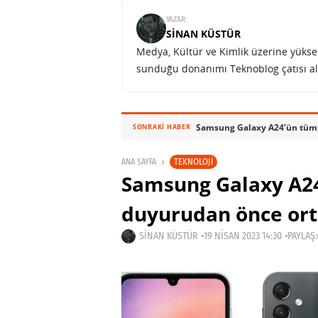
YAZAR:
SINAN KÜSTÜR
Medya, Kültür ve Kimlik üzerine yüksek 
sunduğu donanımı Teknoblog çatısı al
Samsung Galaxy A24’ün tüm d
SONRAKI HABER
TEKNOLOJI
ANA SAYFA
Samsung Galaxy A24
duyurudan önce ort
SINAN KÜSTÜR
19 NISAN 2023 14:30
PAYLAŞ: