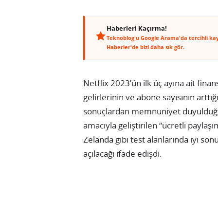
Haberleri Kaçırma!
Teknoblog'u Google Arama'da tercihli ka
Haberler'de bizi daha sık gör.
Netflix 2023’ün ilk üç ayına ait fin
gelirlerinin ve abone sayısının arttı
sonuçlardan memnuniyet duyulduğu b
amacıyla geliştirilen “ücretli paylaş
Zelanda gibi test alanlarında iyi son
açılacağı ifade edişdi.