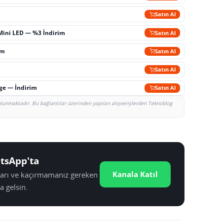
m
Satın Al
Mini LED — %3 İndirim
Satın Al
im
Satın Al
Satın Al
rge — İndirim
Satın Al
bulunmaktadır. Bu bağlantılar üzerinden yapılan alışverişlerden Teknoblog
tsApp'ta
Kanala Katıl
tları ve kaçırmamanız gereken
a gelsin.