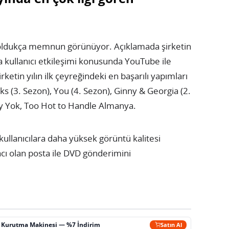
de oldukça memnun görünüyor. Açıklamada şirketin
da kullanıcı etkileşimi konusunda YouTube ile
Şirketin yılın ilk çeyreğindeki en başarılı yapımları
ks (3. Sezon), You (4. Sezon), Ginny & Georgia (2.
ey Yok, Too Hot to Handle Almanya.
kullanıcılara daha yüksek görüntü kalitesi
ı olan posta ile DVD gönderimini
ç Kurutma Makinesi — %7 İndirim
Satın Al