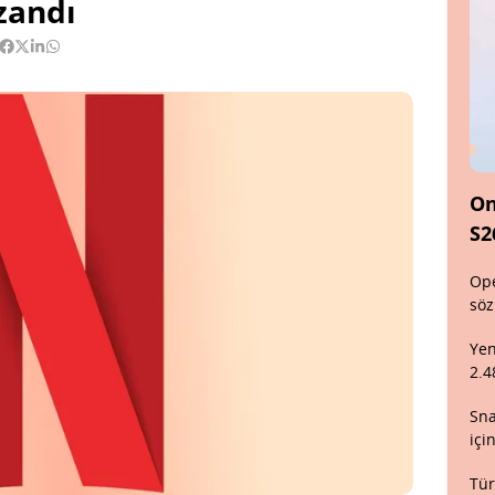
zandı
On
S2
Ope
söz
Yen
2.4
Sna
içi
Tür