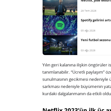
Netflix, José Mour
29 Tem 2026
Spotify gelirini ar
05 Ağu 2026
Yeni futbol sezon
03 Ağu 2026
Yılın geri kalanına ilişkin öngörüler i
tanımlanabilir. “Ücretli paylaşım” öz
sunulmasının gecikmesi nedeniyle üye
sarkması nedeniyle büyümenin yatay 
kurdaki dalgalanmanın da etkili oldu
Netflix 2023’ün ilk üç a