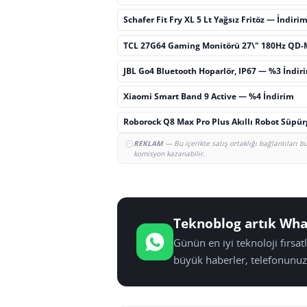
Schafer Fit Fry XL 5 Lt Yağsız Fritöz — İndiri
TCL 27G64 Gaming Monitörü 27\" 180Hz QD-
JBL Go4 Bluetooth Hoparlör, IP67 — %3 İndir
Xiaomi Smart Band 9 Active — %4 İndirim
Roborock Q8 Max Pro Plus Akıllı Robot Süpü
REKLAM
— Bu içerikte satış ortaklığı bağlantıları 
komisyon kazanabilir.
Teknoblog artık Wha
Günün en iyi teknoloji fırsa
büyük haberler, telefonunuz