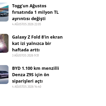
Togg’un Ağustos
fırsatında 1 milyon TL
ayrıntısı değişti
4 AĞUSTOS 2026 22:05
Galaxy Z Fold 8’in ekran
kat izi yalnızca bir
haftada arttı
3 AĞUSTOS 2026 9:51
BYD 1.100 km menzilli
Denza Z9S için ön
siparişleri açtı
4 AĞUSTOS 2026 14:40