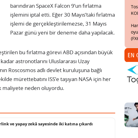
barındıran SpaceX Falcon 9’un fırlatma
Tos
KO
işlemini iptal etti. Eğer 30 Mayıs’taki fırlatma
işlemi de gerçekleştirilemezse, 31 Mayıs
Har
oyu
Pazar günü yeni bir deneme daha yapılacak.
(FX
ştirilen bu fırlatma görevi ABD açısından büyük
EN 
adar astronotlarını Uluslararası Uzay
nın Roscosmos adlı devlet kuruluşuna bağlı
kilde mürettebatını ISS’e taşıyan NASA için her
lık maliyete neden oluyordu.
rlink ve yapay zekâ sayesinde iki katına çıkardı