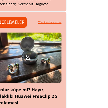
ek siparişi vermenizi sağlıyor
NCELEMELER
Tüm incelemeler >>
nlar küpe mi? Hayır,
laklık! Huawei FreeClip 2 S
celemesi