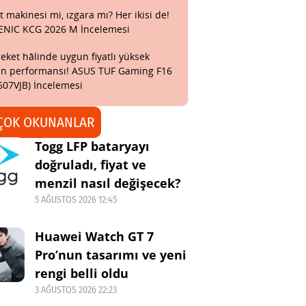
t makinesi mi, ızgara mı? Her ikisi de!
ENIC KCG 2026 M İncelemesi
eket hâlinde uygun fiyatlı yüksek
n performansı! ASUS TUF Gaming F16
607VJB) İncelemesi
ÇOK OKUNANLAR
Togg LFP bataryayı
doğruladı, fiyat ve
menzil nasıl değişecek?
5 AĞUSTOS 2026 12:45
Huawei Watch GT 7
Pro’nun tasarımı ve yeni
rengi belli oldu
3 AĞUSTOS 2026 22:23