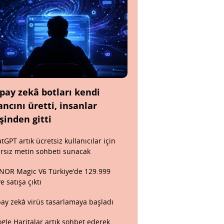
pay zekâ botları kendi
ancını üretti, insanlar
şinden gitti
tGPT artık ücretsiz kullanıcılar için
ırsız metin sohbeti sunacak
OR Magic V6 Türkiye’de 129.999
ye satışa çıktı
ay zekâ virüs tasarlamaya başladı
gle Haritalar artık sohbet ederek