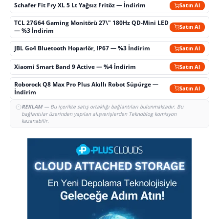
Schafer Fit Fry XL 5 Lt Yağsız Fritöz — İndirim
Satın Al
TCL 27G64 Gaming Monitörü 27\" 180Hz QD-Mini LED
Satın Al
— %3 İndirim
JBL Go4 Bluetooth Hoparlör, IP67 — %3 İndirim
Satın Al
Xiaomi Smart Band 9 Active — %4 İndirim
Satın Al
Roborock Q8 Max Pro Plus Akıllı Robot Süpürge —
Satın Al
İndirim
REKLAM
— Bu içerikte satış ortaklığı bağlantıları bulunmaktadır. Bu
bağlantılar üzerinden yapılan alışverişlerden Teknoblog komisyon
kazanabilir.