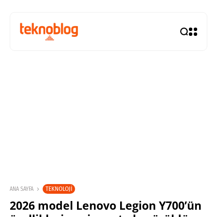
TEKNOLOJI
ANA SAYFA
2026 model Lenovo Legion Y700’ün