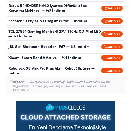
Braun BRHD425E Hd4.2 İyontec Difüzörlü Saç
Satın Al
Kurutma Makinesi — %7 İndirim
Schafer Fit Fry XL 5 Lt Yağsız Fritöz — İndirim
Satın Al
TCL 27G64 Gaming Monitörü 27\" 180Hz QD-Mini LED
Satın Al
— %3 İndirim
JBL Go4 Bluetooth Hoparlör, IP67 — %3 İndirim
Satın Al
Xiaomi Smart Band 9 Active — %4 İndirim
Satın Al
Roborock Q8 Max Pro Plus Akıllı Robot Süpürge —
Satın Al
İndirim
REKLAM
— Bu içerikte satış ortaklığı bağlantıları bulunmaktadır. Bu
bağlantılar üzerinden yapılan alışverişlerden Teknoblog komisyon
kazanabilir.