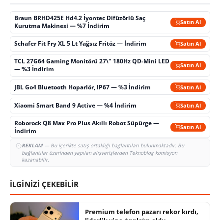
Braun BRHD425E Hd4.2 İyontec Difüzörlü Saç
Satın Al
Kurutma Makinesi — %7 İndirim
Schafer Fit Fry XL 5 Lt Yağsız Fritöz — İndirim
Satın Al
TCL 27G64 Gaming Monitörü 27\" 180Hz QD-Mini LED
Satın Al
— %3 İndirim
JBL Go4 Bluetooth Hoparlör, IP67 — %3 İndirim
Satın Al
Xiaomi Smart Band 9 Active — %4 İndirim
Satın Al
Roborock Q8 Max Pro Plus Akıllı Robot Süpürge —
Satın Al
İndirim
REKLAM
— Bu içerikte satış ortaklığı bağlantıları bulunmaktadır. Bu
bağlantılar üzerinden yapılan alışverişlerden Teknoblog komisyon
kazanabilir.
İLGİNİZİ ÇEKEBİLİR
Premium telefon pazarı rekor kırdı,