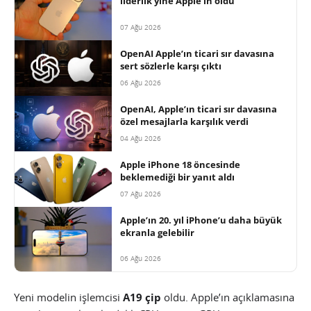
liderlik yine Apple’ın oldu
07 Ağu 2026
OpenAI Apple’ın ticari sır davasına
sert sözlerle karşı çıktı
06 Ağu 2026
OpenAI, Apple’ın ticari sır davasına
özel mesajlarla karşılık verdi
04 Ağu 2026
Apple iPhone 18 öncesinde
beklemediği bir yanıt aldı
07 Ağu 2026
Apple’ın 20. yıl iPhone’u daha büyük
ekranla gelebilir
06 Ağu 2026
Yeni modelin işlemcisi
A19 çip
oldu. Apple’ın açıklamasına