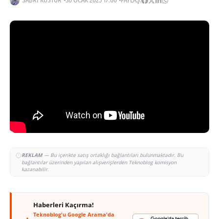
SABRI KÜSTÜR
30 OCAK 2025 17:00
PAYLAŞ:
REKLAM
— Bu içerikte satış ortaklığı bağlantıları bulunmaktadır. Bu
bağlantılar üzerinden yapılan alışverişlerden Teknoblog komisyon
kazanabilir.
Haberleri Kaçırma!
Teknoblog'u Google Arama'da