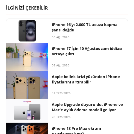
İLGİNİZİ ÇEKEBİLİR
iPhone 16’yı 2.000 TL ucuza kapma
şansı doğdu
05 Ağu 2026
iPhone 17 İçin 10 Ağustos zam iddiası
ortaya çıktı
08 Ağu 2026
Apple bellek krizi yüzünden iPhone
fiyatlarını artırabilir
31 Tem 2026
Apple Upgrade duyuruldu, iPhone ve
Mac’e aylık ödeme modeli geliyor
28 Tem 2026
iPhone 18 Pro Max ekranı
ucuzlayacak mı?