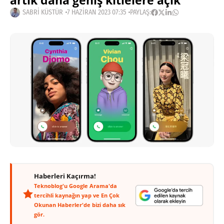
artık daha geniş kitlelere açık
SABRI KÜSTÜR
7 HAZIRAN 2023 07:35
PAYLAŞ:
Haberleri Kaçırma!
Teknoblog'u Google Arama'da
tercihli kaynağın yap ve En Çok
Okunan Haberler'de bizi daha sık
gör.