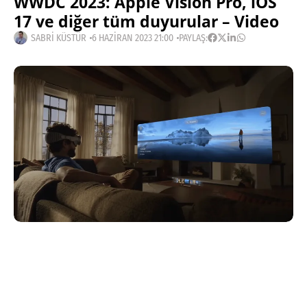
WWDC 2023: Apple Vision Pro, iOS
17 ve diğer tüm duyurular – Video
SABRI KÜSTÜR
6 HAZIRAN 2023 21:00
PAYLAŞ:
Haberleri Kaçırma!
Teknoblog'u Google Arama'da
tercihli kaynağın yap ve En Çok
Okunan Haberler'de bizi daha sık