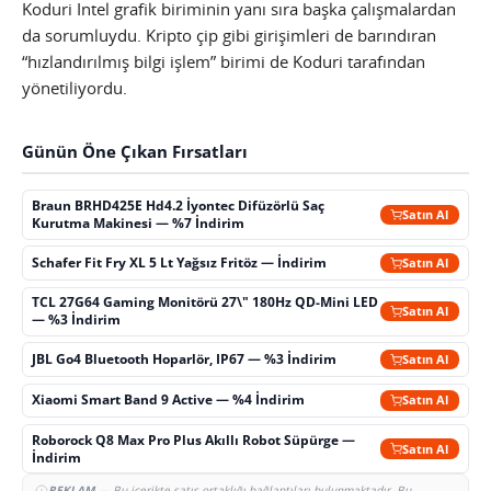
Koduri Intel grafik biriminin yanı sıra başka çalışmalardan
da sorumluydu. Kripto çip gibi girişimleri de barındıran
“hızlandırılmış bilgi işlem” birimi de Koduri tarafından
yönetiliyordu.
Günün Öne Çıkan Fırsatları
Braun BRHD425E Hd4.2 İyontec Difüzörlü Saç
Satın Al
Kurutma Makinesi — %7 İndirim
Schafer Fit Fry XL 5 Lt Yağsız Fritöz — İndirim
Satın Al
TCL 27G64 Gaming Monitörü 27\" 180Hz QD-Mini LED
Satın Al
— %3 İndirim
JBL Go4 Bluetooth Hoparlör, IP67 — %3 İndirim
Satın Al
Xiaomi Smart Band 9 Active — %4 İndirim
Satın Al
Roborock Q8 Max Pro Plus Akıllı Robot Süpürge —
Satın Al
İndirim
REKLAM
— Bu içerikte satış ortaklığı bağlantıları bulunmaktadır. Bu