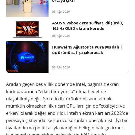
ortaya çıktı
08 Ağu 2026
ASUS Vivobook Pro 16 fiyatı düşürdü,
165 Hz OLED ekranı korudu
08 Ağu 2026
Huawei 19 Ağustos’ta Pura 90s dahil
üç ürünü satışa çıkaracak
08 Ağu 2026
Aradan geçen beş yıllık dönemde Intel, bağımsız ekran
kartı pazarında “etkili bir oyuncu” olma hedefine
ulaşabilmiş değil. Şirketin ilk ürünlerini satın almak
mümkün olmazken, ilk ticari GPU’ları için de “etkileyici ve
erken” olarak değerlendirildi. Intel’in ekran kartları 2022’de
piyasaya çıktığında ise sürücü sorunları öne çıkmıştı. İyi bir
fiyatlandırma politikasıyla varlığını belirgin hâle getirmek
için adımlar atan şirket, gelecek için hâlâ umutlu