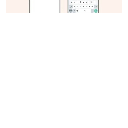
Haberleri Kaçırma!
Teknoblog'u Google Arama'da
tercihli kaynağın yap ve En Çok
Okunan Haberler'de bizi daha sık
gör.
Meta’nın sahibi olduğu
WhatsApp
, dünyanın en popüler
haberleşme platformları arasında yer alıyor. Platforma
güncellemelerle düzenli aralıklarla yeni özellikler ekleniyor.
Söz konusu güncellemelerin sonuncusu, WhatsApp
grupları için yöneticilerin işini kolaylaştıracak özellikler
getiriyor
.