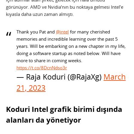
görünüyor. AMD ve Nvidia’nın bu noktaya gelmesi Intel’e
kıyasla daha uzun zaman almıştı.
Thank you Pat and
@intel
for many cherished
memories and incredible learning over the past 5
years. Will be embarking on a new chapter in my life,
doing a software startup as noted below. Will have
more to share in coming weeks.
https://t.co/8DcnNdso3r
— Raja Koduri (@RajaXg)
March
21, 2023
Koduri Intel grafik birimi dışında
alanları da yönetiyor