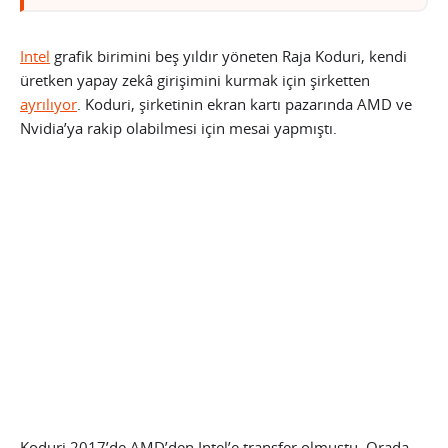
Intel
grafik birimini beş yıldır yöneten Raja Koduri, kendi
üretken yapay zekâ girişimini kurmak için şirketten
ayrılıyor
. Koduri, şirketinin ekran kartı pazarında AMD ve
Nvidia’ya rakip olabilmesi için mesai yapmıştı.
Koduri 2017’de AMD’den Intel’e transfer olmuştu. Orada