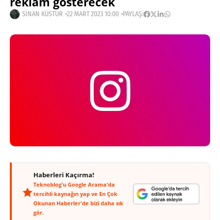
reklam gösterecek
SINAN KÜSTÜR
22 MART 2023 10:00
PAYLAŞ:
Haberleri Kaçırma!
Teknoblog'u Google Arama'da
tercihli kaynağın yap ve En Çok
Okunan Haberler'de bizi daha sık
gör.