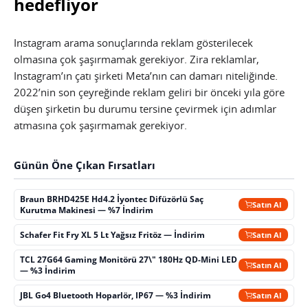
hedefliyor
Instagram arama sonuçlarında reklam gösterilecek
olmasına çok şaşırmamak gerekiyor. Zira reklamlar,
Instagram’ın çatı şirketi Meta’nın can damarı niteliğinde.
2022’nin son çeyreğinde reklam geliri bir önceki yıla göre
düşen şirketin bu durumu tersine çevirmek için adımlar
atmasına çok şaşırmamak gerekiyor.
Günün Öne Çıkan Fırsatları
Braun BRHD425E Hd4.2 İyontec Difüzörlü Saç
Satın Al
Kurutma Makinesi — %7 İndirim
Schafer Fit Fry XL 5 Lt Yağsız Fritöz — İndirim
Satın Al
TCL 27G64 Gaming Monitörü 27\" 180Hz QD-Mini LED
Satın Al
— %3 İndirim
JBL Go4 Bluetooth Hoparlör, IP67 — %3 İndirim
Satın Al