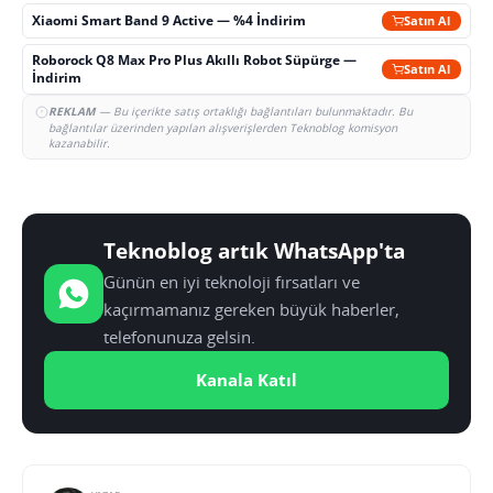
Xiaomi Smart Band 9 Active — %4 İndirim
Satın Al
Roborock Q8 Max Pro Plus Akıllı Robot Süpürge —
Satın Al
İndirim
REKLAM
— Bu içerikte satış ortaklığı bağlantıları bulunmaktadır. Bu
bağlantılar üzerinden yapılan alışverişlerden Teknoblog komisyon
kazanabilir.
Teknoblog artık WhatsApp'ta
Günün en iyi teknoloji fırsatları ve
kaçırmamanız gereken büyük haberler,
telefonunuza gelsin.
Kanala Katıl