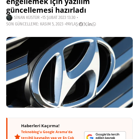
engellemek için yazılım
güncellemesi hazırladı
SINAN KÜSTÜR
15 ŞUBAT 2023 13:30
SON GÜNCELLEME: KASIM 5, 2023
PAYLAŞ:
Haberleri Kaçırma!
Teknoblog'u Google Arama'da
tercihli kaynağın yap ve En Çok