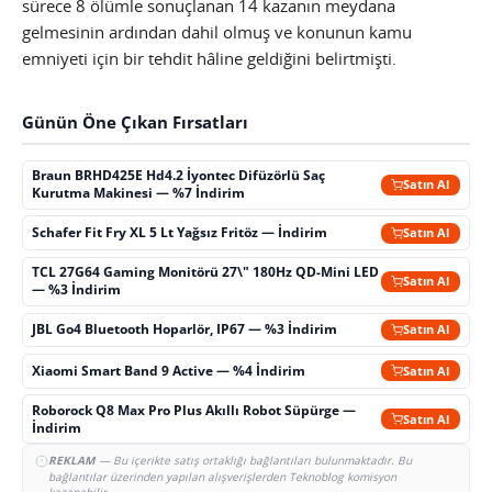
sürece 8 ölümle sonuçlanan 14 kazanın meydana
gelmesinin ardından dahil olmuş ve konunun kamu
emniyeti için bir tehdit hâline geldiğini belirtmişti.
Günün Öne Çıkan Fırsatları
Braun BRHD425E Hd4.2 İyontec Difüzörlü Saç
Satın Al
Kurutma Makinesi — %7 İndirim
Schafer Fit Fry XL 5 Lt Yağsız Fritöz — İndirim
Satın Al
TCL 27G64 Gaming Monitörü 27\" 180Hz QD-Mini LED
Satın Al
— %3 İndirim
JBL Go4 Bluetooth Hoparlör, IP67 — %3 İndirim
Satın Al
Xiaomi Smart Band 9 Active — %4 İndirim
Satın Al
Roborock Q8 Max Pro Plus Akıllı Robot Süpürge —
Satın Al
İndirim
REKLAM
— Bu içerikte satış ortaklığı bağlantıları bulunmaktadır. Bu
bağlantılar üzerinden yapılan alışverişlerden Teknoblog komisyon