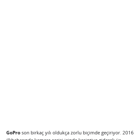
GoPro
son birkaç yılı oldukça zorlu biçimde geçiriyor. 2016
ilkbaharında kamera serisi içinde kesintiye giderek üç