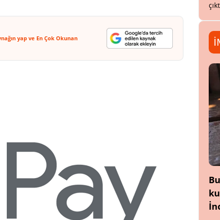
çık
ynağın yap ve En Çok Okunan
İ
Bu
ku
İn