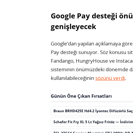
Google Pay desteği ö
genişleyecek
Google’dan yapılan açıklamaya göre
Pay desteği sunuyor. Söz konusu sit
Fandango, HungryHouse ve Instacart
sisteminin önümüzdeki dönemde da
kullanılabileceğinin
sözünü verdi
.
Günün Öne Çıkan Fırsatları
Braun BRHD425E Hd4.2 İyontec Difüzörlü Sa
Schafer Fit Fry XL 5 Lt Yağsız Fritöz — İndiri