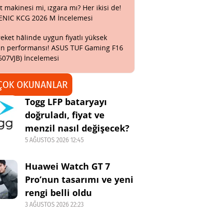
t makinesi mi, ızgara mı? Her ikisi de!
ENIC KCG 2026 M İncelemesi
eket hâlinde uygun fiyatlı yüksek
n performansı! ASUS TUF Gaming F16
607VJB) İncelemesi
ÇOK OKUNANLAR
Togg LFP bataryayı
doğruladı, fiyat ve
menzil nasıl değişecek?
5 AĞUSTOS 2026 12:45
Huawei Watch GT 7
Pro’nun tasarımı ve yeni
rengi belli oldu
3 AĞUSTOS 2026 22:23