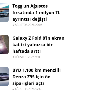
Togg’un Ağustos
fırsatında 1 milyon TL
ayrıntısı değişti
4 AĞUSTOS 2026 22:05
Galaxy Z Fold 8’in ekran
kat izi yalnızca bir
haftada arttı
3 AĞUSTOS 2026 9:51
BYD 1.100 km menzilli
Denza Z9S için ön
siparişleri açtı
4 AĞUSTOS 2026 14:40