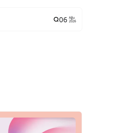
06
Ağu
2026