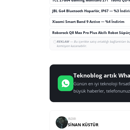
TCL 27G64 Gaming Monitörü 27\" 180Hz QD-
JBL Go4 Bluetooth Hoparlör, IP67 — %3 İndir
Xiaomi Smart Band 9 Active — %4 İndirim
Roborock Q8 Max Pro Plus Akıllı Robot Süpü
REKLAM
— Bu içerikte satış ortaklığı bağlantıları 
komisyon kazanabilir.
Teknoblog artık Wha
Günün en iyi teknoloji fırsa
büyük haberler, telefonunuz
YAZAR:
SINAN KÜSTÜR