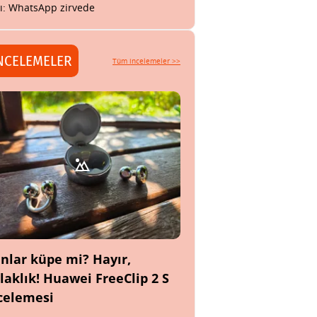
tı: WhatsApp zirvede
NCELEMELER
Tüm incelemeler >>
nlar küpe mi? Hayır,
laklık! Huawei FreeClip 2 S
celemesi