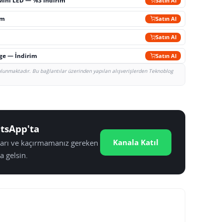
Mini LED — %3 İndirim
Satın Al
im
Satın Al
Satın Al
rge — İndirim
Satın Al
bulunmaktadır. Bu bağlantılar üzerinden yapılan alışverişlerden Teknoblog
tsApp'ta
Kanala Katıl
tları ve kaçırmamanız gereken
a gelsin.