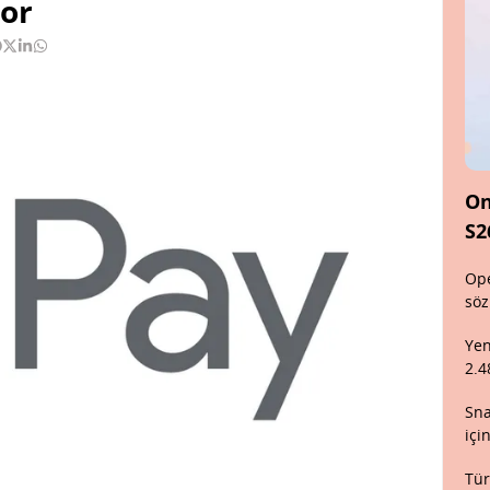
yor
On
S2
Ope
söz
Yen
2.4
Sna
içi
Tür