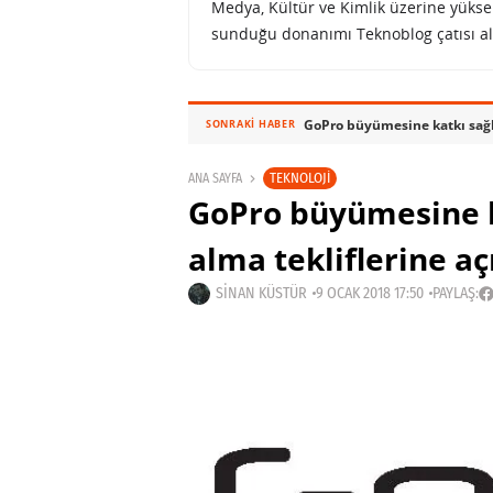
Medya, Kültür ve Kimlik üzerine yüksek 
sunduğu donanımı Teknoblog çatısı al
GoPro büyümesine katkı sağla
SONRAKI HABER
TEKNOLOJI
ANA SAYFA
GoPro büyümesine k
alma tekliflerine aç
SINAN KÜSTÜR
9 OCAK 2018 17:50
PAYLAŞ: