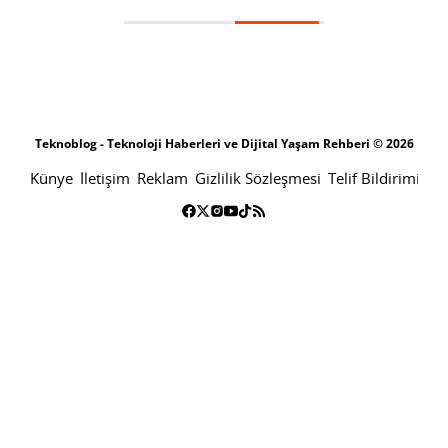
Wear OS akıllı saatlerine elleri yıkama anımsatıcısı
SONRAKI HABER
BILIM
ANA SAYFA
Wear OS akıllı saatlerine elleri
yıkama anımsatıcısı
SABRI KÜSTÜR
15 NISAN 2020 08:19
SON GÜNCELLEME: KASIM 5, 2023
PAYLAŞ: