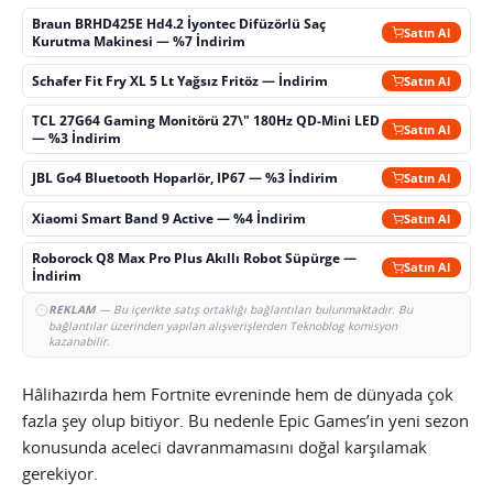
Braun BRHD425E Hd4.2 İyontec Difüzörlü Saç
Satın Al
Kurutma Makinesi — %7 İndirim
Schafer Fit Fry XL 5 Lt Yağsız Fritöz — İndirim
Satın Al
TCL 27G64 Gaming Monitörü 27\" 180Hz QD-Mini LED
Satın Al
— %3 İndirim
JBL Go4 Bluetooth Hoparlör, IP67 — %3 İndirim
Satın Al
Xiaomi Smart Band 9 Active — %4 İndirim
Satın Al
Roborock Q8 Max Pro Plus Akıllı Robot Süpürge —
Satın Al
İndirim
REKLAM
— Bu içerikte satış ortaklığı bağlantıları bulunmaktadır. Bu
bağlantılar üzerinden yapılan alışverişlerden Teknoblog komisyon
kazanabilir.
Hâlihazırda hem Fortnite evreninde hem de dünyada çok
fazla şey olup bitiyor. Bu nedenle Epic Games’in yeni sezon
konusunda aceleci davranmamasını doğal karşılamak
gerekiyor.