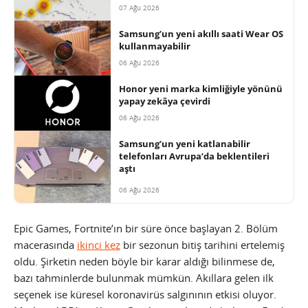
07 Ağu 2026
Samsung’un yeni akıllı saati Wear OS
kullanmayabilir
06 Ağu 2026
Honor yeni marka kimliğiyle yönünü
yapay zekâya çevirdi
06 Ağu 2026
Samsung’un yeni katlanabilir
telefonları Avrupa’da beklentileri
aştı
06 Ağu 2026
Epic Games, Fortnite’ın bir süre önce başlayan 2. Bölüm
macerasında
ikinci kez
bir sezonun bitiş tarihini ertelemiş
oldu. Şirketin neden böyle bir karar aldığı bilinmese de,
bazı tahminlerde bulunmak mümkün. Akıllara gelen ilk
seçenek ise küresel koronavirüs salgınının etkisi oluyor.