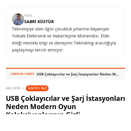
YAZAR:
SABRI KÜSTÜR
Teknolojiye olan ilgisi çocukluk yıllarına dayanıyor.
Yüksek Elektronik ve Haberleşme Mühendisi. Elde
ettiği mesleki bilgi ve deneyimi Teknoblog aracılığıyla
paylaşmayı tercih etmiştir.
USB Çoklayıcılar ve Şarj İstasyonları Neden Modern Oyun Koleksiyonlarının Gizli Kahramanları?
SONRAKI HABER
TANITICI YAZI
ANA SAYFA
USB Çoklayıcılar ve Şarj İstasyonları
Neden Modern Oyun
Koleksiyonlarının Gizli
Kahramanları?
TEKNOBLOG
8 MAYIS 2026 23:53
PAYLAŞ: