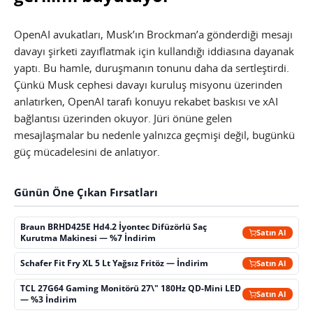
OpenAI avukatları, Musk’ın Brockman’a gönderdiği mesajı
davayı şirketi zayıflatmak için kullandığı iddiasına dayanak
yaptı. Bu hamle, duruşmanın tonunu daha da sertleştirdi.
Çünkü Musk cephesi davayı kuruluş misyonu üzerinden
anlatırken, OpenAI tarafı konuyu rekabet baskısı ve xAI
bağlantısı üzerinden okuyor. Jüri önüne gelen
mesajlaşmalar bu nedenle yalnızca geçmişi değil, bugünkü
güç mücadelesini de anlatıyor.
Günün Öne Çıkan Fırsatları
Braun BRHD425E Hd4.2 İyontec Difüzörlü Saç
Satın Al
Kurutma Makinesi — %7 İndirim
Schafer Fit Fry XL 5 Lt Yağsız Fritöz — İndirim
Satın Al
TCL 27G64 Gaming Monitörü 27\" 180Hz QD-Mini LED
Satın Al
— %3 İndirim