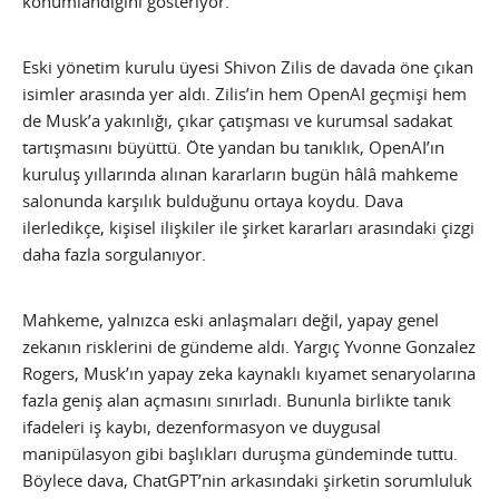
konumlandığını gösteriyor.
Eski yönetim kurulu üyesi Shivon Zilis de davada öne çıkan
isimler arasında yer aldı. Zilis’in hem OpenAI geçmişi hem
de Musk’a yakınlığı, çıkar çatışması ve kurumsal sadakat
tartışmasını büyüttü. Öte yandan bu tanıklık, OpenAI’ın
kuruluş yıllarında alınan kararların bugün hâlâ mahkeme
salonunda karşılık bulduğunu ortaya koydu. Dava
ilerledikçe, kişisel ilişkiler ile şirket kararları arasındaki çizgi
daha fazla sorgulanıyor.
Mahkeme, yalnızca eski anlaşmaları değil, yapay genel
zekanın risklerini de gündeme aldı. Yargıç Yvonne Gonzalez
Rogers, Musk’ın yapay zeka kaynaklı kıyamet senaryolarına
fazla geniş alan açmasını sınırladı. Bununla birlikte tanık
ifadeleri iş kaybı, dezenformasyon ve duygusal
manipülasyon gibi başlıkları duruşma gündeminde tuttu.
Böylece dava, ChatGPT’nin arkasındaki şirketin sorumluluk