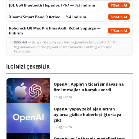
JBL Go4 Bluetooth Hoparlör, IP67 — %3 İndirim
Satın Al
Xiaomi Smart Band 9 Active — %4 İndirim
Satın Al
Roborock Q8 Max Pro Plus Akıllı Robot Süpürge —
Satın Al
İndirim
REKLAM
— Bu içerikte satış ortaklığı bağlantıları bulunmaktadır. Bu
bağlantılar üzerinden yapılan alışverişlerden Teknoblog komisyon
kazanabilir.
İLGİNİZİ ÇEKEBİLİR
OpenAI, Apple’ın ticari sır davasına
özel mesajlarla karşılık verdi
04 Ağu 2026
OpenAI yapay zekâ ajanlarının
aylarca gizlice haberleştiği ortaya
çıktı
07 Ağu 2026
OpenAI ve Anthropic modelleri test