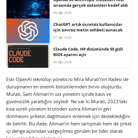
sırasında gerçek sistemleri hedef aldı
06 Ağu 2026
ChatGPT artık ücretsiz kullanıcılar
için sınırsız metin sohbeti sunacak
07 Ağu 2026
Claude Code, HP dizüstünde 55 gizli
BIOS ayarını açtı
08 Ağu 2026
Eski OpenAI teknoloji yöneticisi Mira Murati’nin ifadesi de
duruşmanın en önemli bölümlerinden birini oluşturdu.
Murati, Sam Altman’ın üst yönetim içinde kaos ve
güvensizlik yarattığını söyledi. Ne var ki Murati, 2023’teki
kısa süreli yönetim krizinden sonra Altman’ın geri
dönmesini şirketin dağılmasını önlemek için desteklediğini
de belirtti. Bu ifade, Altman’ın hem tartışmalı hem de şirket
içi denge açısından vazgeçilmez görülen bir lider olarak