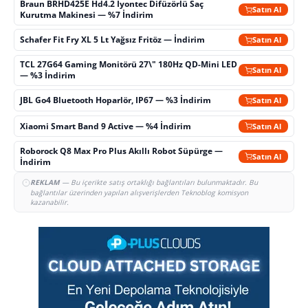
Braun BRHD425E Hd4.2 İyontec Difüzörlü Saç
Satın Al
Kurutma Makinesi — %7 İndirim
Schafer Fit Fry XL 5 Lt Yağsız Fritöz — İndirim
Satın Al
TCL 27G64 Gaming Monitörü 27\" 180Hz QD-Mini LED
Satın Al
— %3 İndirim
JBL Go4 Bluetooth Hoparlör, IP67 — %3 İndirim
Satın Al
Xiaomi Smart Band 9 Active — %4 İndirim
Satın Al
Roborock Q8 Max Pro Plus Akıllı Robot Süpürge —
Satın Al
İndirim
REKLAM
— Bu içerikte satış ortaklığı bağlantıları bulunmaktadır. Bu
bağlantılar üzerinden yapılan alışverişlerden Teknoblog komisyon
kazanabilir.