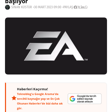
başlıyor
SINAN KÜSTÜR
30 MART 2023 09:00
PAYLAŞ:
Haberleri Kaçırma!
Teknoblog'u Google Arama'da
tercihli kaynağın yap ve En Çok
Okunan Haberler'de bizi daha sık
gör.