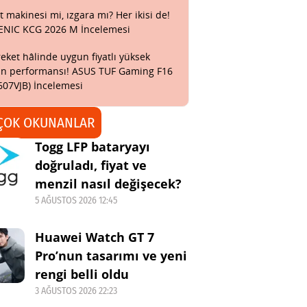
t makinesi mi, ızgara mı? Her ikisi de!
ENIC KCG 2026 M İncelemesi
eket hâlinde uygun fiyatlı yüksek
n performansı! ASUS TUF Gaming F16
607VJB) İncelemesi
ÇOK OKUNANLAR
Togg LFP bataryayı
doğruladı, fiyat ve
menzil nasıl değişecek?
5 AĞUSTOS 2026 12:45
Huawei Watch GT 7
Pro’nun tasarımı ve yeni
rengi belli oldu
3 AĞUSTOS 2026 22:23