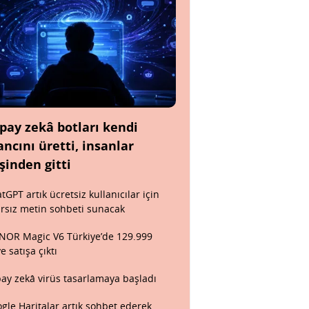
pay zekâ botları kendi
ancını üretti, insanlar
şinden gitti
tGPT artık ücretsiz kullanıcılar için
ırsız metin sohbeti sunacak
OR Magic V6 Türkiye’de 129.999
ye satışa çıktı
ay zekâ virüs tasarlamaya başladı
gle Haritalar artık sohbet ederek