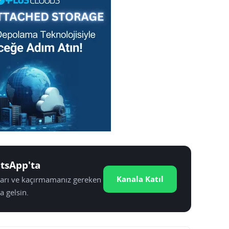
tsApp'ta
Kanala Katıl
tları ve kaçırmamanız gereken
a gelsin.