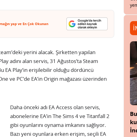
yem
ynağın yap ve En Çok Okunan
İ
team’deki yerini alacak. Şirketten yapılan
Play adını alan servis, 31 Ağustos’ta Steam
Bu EA Play’in erişilebilir olduğu dördüncü
One ve PC’de EA’in Origin mağazası üzerinden
Daha önceki adı EA Access olan servis,
Bu
abonelerine EA’in The Sims 4 ve Titanfall 2
ku
gibi oyunlarını oynama imkanını sağlıyor.
İn
Bazı yeni oyunlara erken erişim, seçili EA