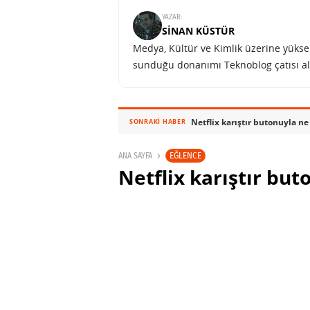
YAZAR:
SINAN KÜSTÜR
Medya, Kültür ve Kimlik üzerine yüksek 
sunduğu donanımı Teknoblog çatısı al
Netflix karıştır butonuyla 
SONRAKI HABER
EĞLENCE
ANA SAYFA
Netflix karıştır but
bulamayanlara yar
SABRI KÜSTÜR
19 AĞUSTOS 2020 09:00
PAYL