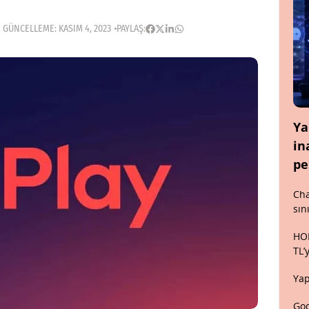
 GÜNCELLEME: KASIM 4, 2023
PAYLAŞ:
Ya
in
pe
Cha
sın
HON
TL’
Yap
Goo