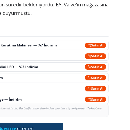
un süredir bekleniyordu. EA, Valve’ın mağazasına
da duyurmuştu.
ç Kurutma Makinesi — %7 İndirim
Satın Al
m
Satın Al
Mini LED — %3 İndirim
Satın Al
im
Satın Al
Satın Al
rge — İndirim
Satın Al
bulunmaktadır. Bu bağlantılar üzerinden yapılan alışverişlerden Teknoblog