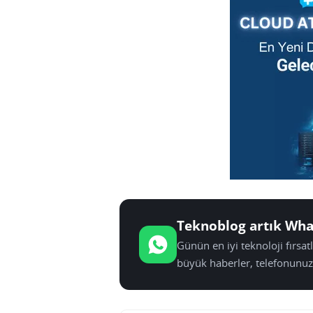
Teknoblog artık Wha
Günün en iyi teknoloji fırsa
büyük haberler, telefonunuz