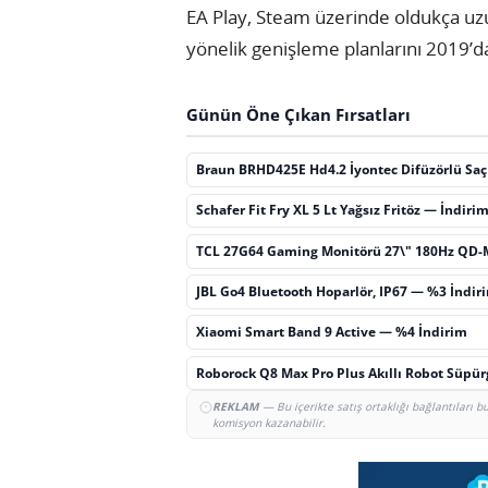
EA Play, Steam üzerinde oldukça uz
yönelik genişleme planlarını 2019’
Günün Öne Çıkan Fırsatları
Braun BRHD425E Hd4.2 İyontec Difüzörlü Sa
Schafer Fit Fry XL 5 Lt Yağsız Fritöz — İndiri
TCL 27G64 Gaming Monitörü 27\" 180Hz QD-
JBL Go4 Bluetooth Hoparlör, IP67 — %3 İndir
Xiaomi Smart Band 9 Active — %4 İndirim
Roborock Q8 Max Pro Plus Akıllı Robot Süpü
REKLAM
— Bu içerikte satış ortaklığı bağlantıları 
komisyon kazanabilir.