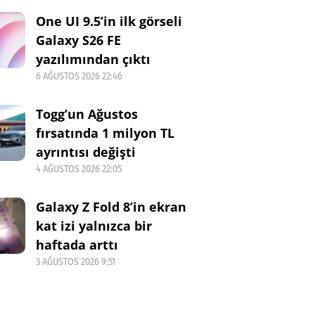
One UI 9.5’in ilk görseli
Galaxy S26 FE
yazılımından çıktı
6 AĞUSTOS 2026 22:46
Togg’un Ağustos
fırsatında 1 milyon TL
ayrıntısı değişti
4 AĞUSTOS 2026 22:05
Galaxy Z Fold 8’in ekran
kat izi yalnızca bir
haftada arttı
3 AĞUSTOS 2026 9:51