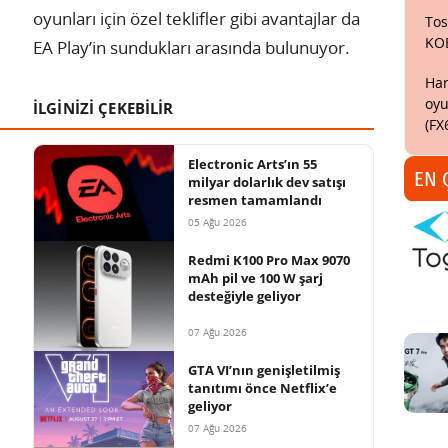
oyunları için özel teklifler gibi avantajlar da
Tos
KO
EA Play’in sundukları arasında bulunuyor.
Har
oyu
İLGİNİZİ ÇEKEBİLİR
(FX
Electronic Arts’ın 55
EN 
milyar dolarlık dev satışı
resmen tamamlandı
05 Ağu 2026
Redmi K100 Pro Max 9070
mAh pil ve 100 W şarj
desteğiyle geliyor
07 Ağu 2026
GTA VI’nın genişletilmiş
tanıtımı önce Netflix’e
geliyor
07 Ağu 2026