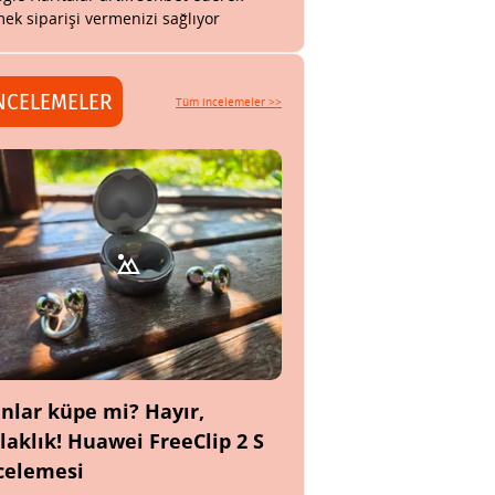
ek siparişi vermenizi sağlıyor
NCELEMELER
Tüm incelemeler >>
nlar küpe mi? Hayır,
laklık! Huawei FreeClip 2 S
celemesi