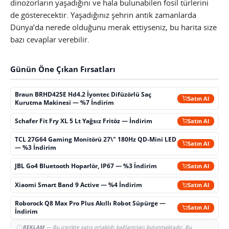
dinozorların yaşadığını ve hala bulunabilen fosil türlerini
de gösterecektir. Yaşadığınız şehrin antik zamanlarda
Dünya’da nerede olduğunu merak ettiyseniz, bu harita size
bazı cevaplar verebilir.
Günün Öne Çıkan Fırsatları
Braun BRHD425E Hd4.2 İyontec Difüzörlü Saç
Satın Al
Kurutma Makinesi — %7 İndirim
Schafer Fit Fry XL 5 Lt Yağsız Fritöz — İndirim
Satın Al
TCL 27G64 Gaming Monitörü 27\" 180Hz QD-Mini LED
Satın Al
— %3 İndirim
JBL Go4 Bluetooth Hoparlör, IP67 — %3 İndirim
Satın Al
Xiaomi Smart Band 9 Active — %4 İndirim
Satın Al
Roborock Q8 Max Pro Plus Akıllı Robot Süpürge —
Satın Al
İndirim
REKLAM
— Bu içerikte satış ortaklığı bağlantıları bulunmaktadır. Bu