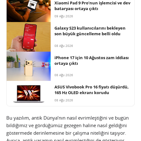
Xiaomi Pad 9 Pro’nun işlemcisi ve dev
bataryası ortaya çıktı
09 Ağu 2026
Galaxy S23 kullanıcılarını bekleyen
son büyük güncelleme belli oldu
08 Ağu 2026
iPhone 17 için 10 Ağustos zam iddiası
ortaya çıktı
08 Ağu 2026
ASUS Vivobook Pro 16 fiyatı düşürdü,
165 Hz OLED ekranı korudu
08 Ağu 2026
Bu yazılım, antik Dünya’nın nasıl evrimleştiğini ve bugün
bildiğimiz ve gördüğümüz gezegen haline nasıl geldiğini
göstermede derinlemesine bir çalışma niteliğini taşıyor.
Ayrıca, antik yaşamın nasıl evrimleştiğini de gösteriyor.