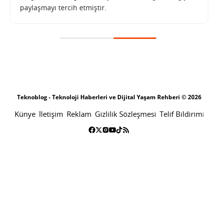
paylaşmayı tercih etmiştir.
A101’den Teknoloji Fırtınası: 18 Mayıs’ta kaçırılmayacak teknolojik ürünler ve beyaz eşyalar
SONRAKI HABER
FIRSATLAR
ANA SAYFA
A101’den Teknoloji Fırtınası: 18
Mayıs’ta kaçırılmayacak teknolojik
ürünler ve beyaz eşyalar
SABRI KÜSTÜR
16 MAYIS 2023 14:00
PAYLAŞ: