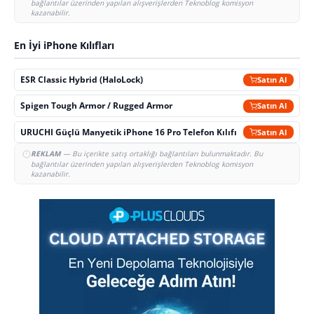
bağlantılar üzerinden yapılan alışverişlerden Teknoblog komisyon
kazanabilir.
En İyi iPhone Kılıfları
ESR Classic Hybrid (HaloLock)
Satın Al
Spigen Tough Armor / Rugged Armor
Satın Al
URUCHI Güçlü Manyetik iPhone 16 Pro Telefon Kılıfı
Satın Al
REKLAM
— Bu içerikte satış ortaklığı bağlantıları bulunmaktadır. Bu
bağlantılar üzerinden yapılan alışverişlerden Teknoblog komisyon
kazanabilir.