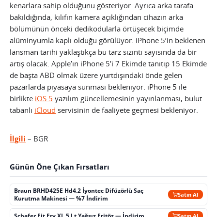
kenarlara sahip olduğunu gösteriyor. Ayrıca arka tarafa
bakıldığında, kılıfın kamera açıklığından cihazın arka
bölümünün önceki dedikodularla örtüşecek biçimde
alüminyumla kaplı olduğu görülüyor. iPhone 5’in beklenen
lansman tarihi yaklaştıkça bu tarz sızıntı sayısında da bir
artış olacak.
Apple’ın iPhone 5’i 7 Ekimde tanıtıp 15 Ekimde
de başta ABD olmak üzere yurtdışındaki önde gelen
pazarlarda piyasaya sunması bekleniyor. iPhone 5 ile
birlikte
iOS 5
yazılım güncellemesinin yayınlanması, bulut
tabanlı
iCloud
servisinin de faaliyete geçmesi bekleniyor.
İlgili
– BGR
Günün Öne Çıkan Fırsatları
Braun BRHD425E Hd4.2 İyontec Difüzörlü Saç
Satın Al
Kurutma Makinesi — %7 İndirim
Schafer Fit Fry XL 5 Lt Yağsız Fritöz — İndirim
Satın Al