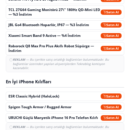
TCL 27G64 Gaming Monitörü 27\" 180Hz QD-Mini LED
Satın Al
— %3 İndirim
JBL Go4 Bluetooth Hoparlör, IP67 — %3 İndirim
Satın Al
Xiaomi Smart Band 9 Active — %4 İndirim
Satın Al
Roborock Q8 Max Pro Plus Akıllı Robot Süpürge —
Satın Al
İndirim
REKLAM
— Bu içerikte satış ortaklığı bağlantıları bulunmaktadır. Bu
bağlantılar üzerinden yapılan alışverişlerden Teknoblog komisyon
kazanabilir.
En İyi iPhone Kılıfları
ESR Classic Hybrid (HaloLock)
Satın Al
Spigen Tough Armor / Rugged Armor
Satın Al
URUCHI Güçlü Manyetik iPhone 16 Pro Telefon Kılıfı
Satın Al
REKLAM
— Bu içerikte satış ortaklığı bağlantıları bulunmaktadır. Bu