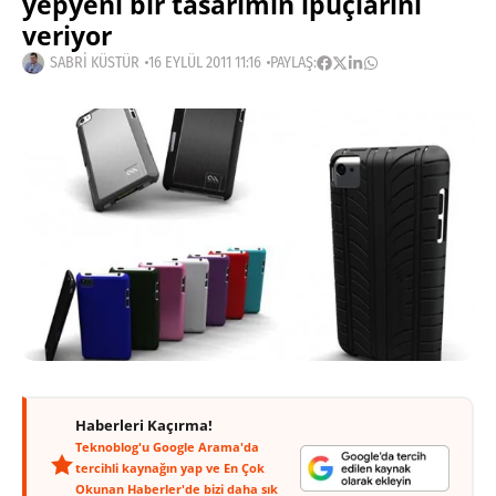
yepyeni bir tasarımın ipuçlarını
veriyor
SABRI KÜSTÜR
16 EYLÜL 2011 11:16
PAYLAŞ:
Haberleri Kaçırma!
Teknoblog'u Google Arama'da
tercihli kaynağın yap ve En Çok
Okunan Haberler'de bizi daha sık