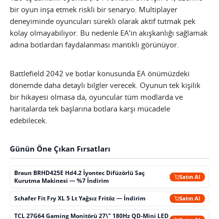
bir oyun inşa etmek riskli bir senaryo. Multiplayer
deneyiminde oyuncuları sürekli olarak aktif tutmak pek
kolay olmayabiliyor. Bu nedenle EA’in akışkanlığı sağlamak
adına botlardan faydalanması mantıklı görünüyor.
Battlefield 2042 ve botlar konusunda EA önümüzdeki
dönemde daha detaylı bilgler verecek. Oyunun tek kişilik
bir hikayesi olmasa da, oyuncular tüm modlarda ve
haritalarda tek başlarına botlara karşı mücadele
edebilecek.
Günün Öne Çıkan Fırsatları
Braun BRHD425E Hd4.2 İyontec Difüzörlü Saç
Satın Al
Kurutma Makinesi — %7 İndirim
Schafer Fit Fry XL 5 Lt Yağsız Fritöz — İndirim
Satın Al
TCL 27G64 Gaming Monitörü 27\" 180Hz QD-Mini LED