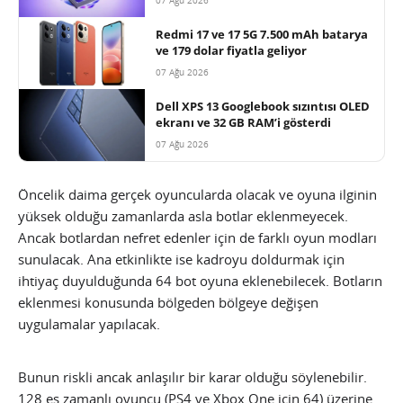
07 Ağu 2026
Redmi 17 ve 17 5G 7.500 mAh batarya
ve 179 dolar fiyatla geliyor
07 Ağu 2026
Dell XPS 13 Googlebook sızıntısı OLED
ekranı ve 32 GB RAM’i gösterdi
07 Ağu 2026
Öncelik daima gerçek oyuncularda olacak ve oyuna ilginin
yüksek olduğu zamanlarda asla botlar eklenmeyecek.
Ancak botlardan nefret edenler için de farklı oyun modları
sunulacak. Ana etkinlikte ise kadroyu doldurmak için
ihtiyaç duyulduğunda 64 bot oyuna eklenebilecek. Botların
eklenmesi konusunda bölgeden bölgeye değişen
uygulamalar yapılacak.
Bunun riskli ancak anlaşılır bir karar olduğu söylenebilir.
128 eş zamanlı oyuncu (PS4 ve Xbox One için 64) üzerine