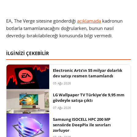
EA, The Verge sitesine gönderdiği
açıklamada
kadronun
botlarla tamamlanacağını doğrularken, bunun nasıl
devredışı bırakılabileceği konusunda bilgi vermedi.
İLGİNİZİ ÇEKEBİLİR
Electronic Arts’ın 55 milyar dolarlık
dev satışı resmen tamamlandı
05 Ağu 2026
LG Wallpaper TV Türkiye’de 9,95 mm
gövdeyle satışa çıktı
07 Ağu 2026
Samsung ISOCELL HPC 200 MP
sensörde DeepPix ile sınırları
zorluyor