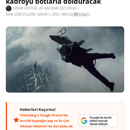
kadroyu botlarla dolduracak
SINAN KÜSTÜR
24 HAZIRAN 2021 09:40
SON GÜNCELLEME: KASIM 4, 2023
PAYLAŞ:
Haberleri Kaçırma!
Teknoblog'u Google Arama'da
tercihli kaynağın yap ve En Çok
Okunan Haberler'de bizi daha sık