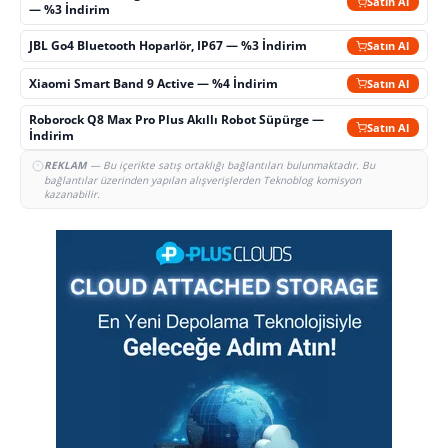
Satın Al
— %3 İndirim
JBL Go4 Bluetooth Hoparlör, IP67 — %3 İndirim
Satın Al
Xiaomi Smart Band 9 Active — %4 İndirim
Satın Al
Roborock Q8 Max Pro Plus Akıllı Robot Süpürge —
Satın Al
İndirim
REKLAM
— Bu içerikte satış ortaklığı bağlantıları bulunmaktadır. Bu
bağlantılar üzerinden yapılan alışverişlerden Teknoblog komisyon
kazanabilir.