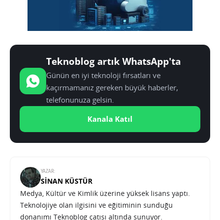
Teknoblog artık WhatsApp'ta
Günün en iyi teknoloji fırsatları ve
kaçırmamanız gereken büyük haberler,
telefonunuza gelsin.
Kanala Katıl
YAZAR:
SINAN KÜSTÜR
Medya, Kültür ve Kimlik üzerine yüksek lisans yaptı.
Teknolojiye olan ilgisini ve eğitiminin sunduğu
donanımı Teknoblog çatısı altında sunuyor.