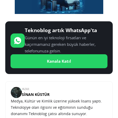
Teknoblog artık WhatsApp'ta
Günün en iyi teknoloji fırsatları ve
kaçırmamanız gereken büyük haberler,
telefonunuza gelsin.
Kanala Katıl
YAZAR:
SINAN KÜSTÜR
Medya, Kültür ve Kimlik üzerine yüksek lisans yaptı.
Teknolojiye olan ilgisini ve eğitiminin sunduğu
donanımı Teknoblog çatısı altında sunuyor.