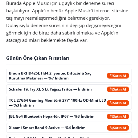
Burada Apple Music için üç aylık bir deneme süreci
başlatılıyor. Apple’ın henüz Apple Music’i internet sitesine
taşımayı resmileştirmediğini belirtmek gerekiyor.
Dolayısıyla deneme süresinin değişip değişmeyeceğini
görmek için de biraz daha sabırlı olmakta ve Apple’ın
atacağı adımları beklemekte fayda var.
Günün Öne Çıkan Fırsatları
Braun BRHD425E Hd4.2 İyontec Difüzörlü Saç
Satın Al
Kurutma Makinesi — %7 İndirim
Schafer Fit Fry XL 5 Lt Yağsız Fritöz — İndirim
Satın Al
TCL 27G64 Gaming Monitörü 27\" 180Hz QD-Mini LED
Satın Al
— %3 İndirim
JBL Go4 Bluetooth Hoparlör, IP67 — %3 İndirim
Satın Al
Xiaomi Smart Band 9 Active — %4 İndirim
Satın Al