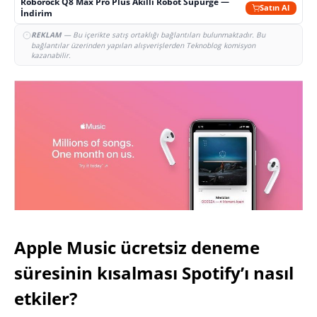
Roborock Q8 Max Pro Plus Akıllı Robot Süpürge —
Satın Al
İndirim
REKLAM
— Bu içerikte satış ortaklığı bağlantıları bulunmaktadır. Bu
bağlantılar üzerinden yapılan alışverişlerden Teknoblog komisyon
kazanabilir.
Apple Music ücretsiz deneme
süresinin kısalması Spotify’ı nasıl
etkiler?