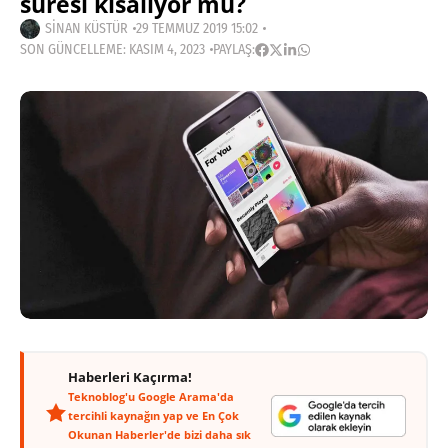
süresi kısalıyor mu?
SINAN KÜSTÜR
29 TEMMUZ 2019 15:02
SON GÜNCELLEME: KASIM 4, 2023
PAYLAŞ:
Haberleri Kaçırma!
Teknoblog'u Google Arama'da
tercihli kaynağın yap ve En Çok
Okunan Haberler'de bizi daha sık