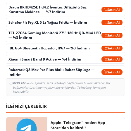
Braun BRHD425E Hd4.2 İyontec Difüzörlü Saç
Satın Al
Kurutma Makinesi — %7 İndirim
Schafer Fit Fry XL 5 Lt Yağsız Fritöz — İndirim
Satın Al
TCL 27G64 Gaming Monitörü 27\" 180Hz QD-Mini LED
Satın Al
— %3 İndirim
JBL Go4 Bluetooth Hoparlör, IP67 — %3 İndirim
Satın Al
Xiaomi Smart Band 9 Active — %4 İndirim
Satın Al
Roborock Q8 Max Pro Plus Akıllı Robot Süpürge —
Satın Al
İndirim
REKLAM
— Bu içerikte satış ortaklığı bağlantıları bulunmaktadır. Bu
bağlantılar üzerinden yapılan alışverişlerden Teknoblog komisyon
kazanabilir.
İLGİNİZİ ÇEKEBİLİR
Apple, Telegram’ı neden App
Store’dan kaldırdı?