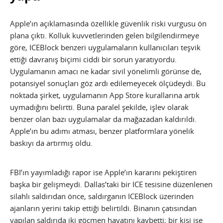
Apple’ın açıklamasında özellikle güvenlik riski vurgusu ön
plana çıktı. Kolluk kuvvetlerinden gelen bilgilendirmeye
göre, ICEBlock benzeri uygulamaların kullanıcıları teşvik
ettiği davranış biçimi ciddi bir sorun yaratıyordu.
Uygulamanın amacı ne kadar sivil yönelimli görünse de,
potansiyel sonuçları göz ardı edilemeyecek ölçüdeydi. Bu
noktada şirket, uygulamanın App Store kurallarına artık
uymadığını belirtti. Buna paralel şekilde, işlev olarak
benzer olan bazı uygulamalar da mağazadan kaldırıldı.
Apple’ın bu adımı atması, benzer platformlara yönelik
baskıyı da artırmış oldu.
FBI’ın yayımladığı rapor ise Apple’ın kararını pekiştiren
başka bir gelişmeydi. Dallas’taki bir ICE tesisine düzenlenen
silahlı saldırıdan önce, saldırganın ICEBlock üzerinden
ajanların yerini takip ettiği belirtildi. Binanın çatısından
yapılan saldırıda iki göçmen hayatını kaybetti; bir kişi ise