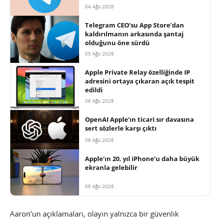
04 Ağu 2026
Telegram CEO’su App Store’dan
kaldırılmanın arkasında şantaj
olduğunu öne sürdü
05 Ağu 2026
Apple Private Relay özelliğinde IP
adresini ortaya çıkaran açık tespit
edildi
06 Ağu 2026
OpenAI Apple’ın ticari sır davasına
sert sözlerle karşı çıktı
06 Ağu 2026
Apple’ın 20. yıl iPhone’u daha büyük
ekranla gelebilir
06 Ağu 2026
Aaron’un açıklamaları, olayın yalnızca bir güvenlik