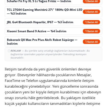
Schafer Fit Fry XL 5 Lt Yağsız Fritöz — İndirim
Satın Al
TCL 27G64 Gaming Monitörü 27\" 180Hz QD-Mini LED
Satın Al
— %3 İndirim
JBL Go4 Bluetooth Hoparlör, IP67 — %3 İndirim
Satın Al
Xiaomi Smart Band 9 Active — %4 İndirim
Satın Al
Roborock Q8 Max Pro Plus Akıllı Robot Süpürge —
Satın Al
İndirim
REKLAM
— Bu içerikte satış ortaklığı bağlantıları bulunmaktadır. Bu
bağlantılar üzerinden yapılan alışverişlerden Teknoblog komisyon
kazanabilir.
İletişim tarafında da yeni güvenlik önlemleri devreye
giriyor. Ebeveynler hâlihazırda çocuklarının Mesajlar,
FaceTime ve Telefon uygulamalarında kimlerle iletişim
kurabileceğini yönetebiliyor. Yeni güncelleme sonrasında
çocukların yeni bir kişiyle iletişim kurabilmesi için ebeveyn
onayı zorunlu hâle getirilebilecek. Bu yaklaşım özellikle
küçük yaştaki kullanıcıların tanımadıkları kişilerle iletişime