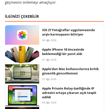
geçmesini önlemeyi amaçlıyor.
İLGİNİZİ ÇEKEBİLİR
iOS 27 Fotoğraflar uygulamasında
arşiv karmaşasını bitiriyor
06 Ağu 2026
Apple iPhone 18 öncesinde
beklemediği bir yanıt aldı
07 Ağu 2026
Apple’dan Mac kullanıcılarına kritik
güvenlik güncellemesi
07 Ağu 2026
Apple Private Relay özelliğinde IP
adresini ortaya çıkaran açık tespit
edildi
06 Ağu 2026