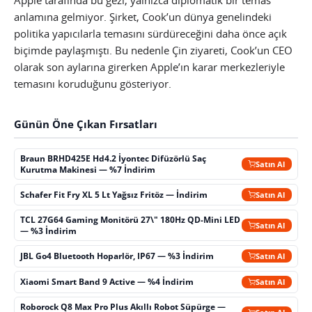
anlamına gelmiyor. Şirket, Cook’un dünya genelindeki
politika yapıcılarla temasını sürdüreceğini daha önce açık
biçimde paylaşmıştı. Bu nedenle Çin ziyareti, Cook’un CEO
olarak son aylarına girerken Apple’ın karar merkezleriyle
temasını koruduğunu gösteriyor.
Günün Öne Çıkan Fırsatları
Braun BRHD425E Hd4.2 İyontec Difüzörlü Saç
Satın Al
Kurutma Makinesi — %7 İndirim
Schafer Fit Fry XL 5 Lt Yağsız Fritöz — İndirim
Satın Al
TCL 27G64 Gaming Monitörü 27\" 180Hz QD-Mini LED
Satın Al
— %3 İndirim
JBL Go4 Bluetooth Hoparlör, IP67 — %3 İndirim
Satın Al
Xiaomi Smart Band 9 Active — %4 İndirim
Satın Al
Roborock Q8 Max Pro Plus Akıllı Robot Süpürge —