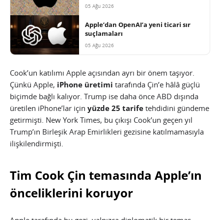
05 Ağu 2026
Apple’dan OpenAI’a yeni ticari sır
suçlamaları
05 Ağu 2026
Cook’un katılımı Apple açısından ayrı bir önem taşıyor.
Çünkü Apple,
iPhone üretimi
tarafında Çin’e hâlâ güçlü
biçimde bağlı kalıyor. Trump ise daha önce ABD dışında
üretilen iPhone’lar için
yüzde 25 tarife
tehdidini gündeme
getirmişti. New York Times, bu çıkışı Cook’un geçen yıl
Trump’ın Birleşik Arap Emirlikleri gezisine katılmamasıyla
ilişkilendirmişti.
Tim Cook Çin temasında Apple’ın
önceliklerini koruyor
Apple tarafında bu gezi, yalnızca diplomatik bir temas