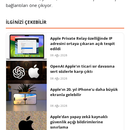
bağlantıları öne çıkıyor.
İLGİNİZİ ÇEKEBİLİR
Apple Private Relay özelliğinde IP
adresini ortaya çıkaran açık tespit
edildi
06 Ağu 2026
OpenAI Apple’ın ticari sır davasına
sert sözlerle karşı çıktı
06 Ağu 2026
Apple’ın 20. yıl iPhone’u daha büyük
ekranla gelebilir
06 Ağu 2026
Apple’dan yapay zekâ kaynaklı
güvenlik açığı bildirimlerine
sınırlama