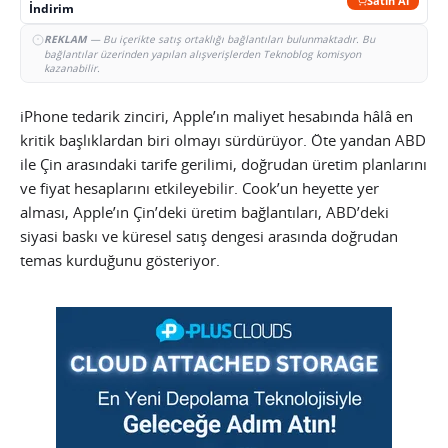
Satın Al
İndirim
REKLAM
— Bu içerikte satış ortaklığı bağlantıları bulunmaktadır. Bu
bağlantılar üzerinden yapılan alışverişlerden Teknoblog komisyon
kazanabilir.
iPhone tedarik zinciri, Apple’ın maliyet hesabında hâlâ en
kritik başlıklardan biri olmayı sürdürüyor. Öte yandan ABD
ile Çin arasındaki tarife gerilimi, doğrudan üretim planlarını
ve fiyat hesaplarını etkileyebilir. Cook’un heyette yer
alması, Apple’ın Çin’deki üretim bağlantıları, ABD’deki
siyasi baskı ve küresel satış dengesi arasında doğrudan
temas kurduğunu gösteriyor.