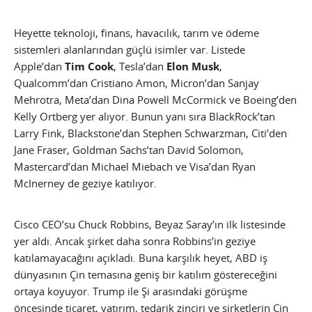
Heyette teknoloji, finans, havacılık, tarım ve ödeme
sistemleri alanlarından güçlü isimler var. Listede
Apple’dan
Tim Cook
, Tesla’dan
Elon Musk
,
Qualcomm’dan Cristiano Amon, Micron’dan Sanjay
Mehrotra, Meta’dan Dina Powell McCormick ve Boeing’den
Kelly Ortberg yer alıyor. Bunun yanı sıra BlackRock’tan
Larry Fink, Blackstone’dan Stephen Schwarzman, Citi’den
Jane Fraser, Goldman Sachs’tan David Solomon,
Mastercard’dan Michael Miebach ve Visa’dan Ryan
McInerney de geziye katılıyor.
Cisco CEO’su Chuck Robbins, Beyaz Saray’ın ilk listesinde
yer aldı. Ancak şirket daha sonra Robbins’in geziye
katılamayacağını açıkladı. Buna karşılık heyet, ABD iş
dünyasının Çin temasına geniş bir katılım göstereceğini
ortaya koyuyor. Trump ile Şi arasındaki görüşme
öncesinde ticaret, yatırım, tedarik zinciri ve şirketlerin Çin