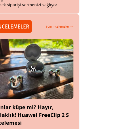
ek siparişi vermenizi sağlıyor
NCELEMELER
Tüm incelemeler >>
nlar küpe mi? Hayır,
laklık! Huawei FreeClip 2 S
celemesi