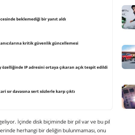
cesinde beklemediği bir yanıt aldı
anıcılarına kritik güvenlik güncellemesi
 özelliğinde IP adresini ortaya çıkaran açık tespit edildi
ri sır davasına sert sözlerle karşı çıktı
eliyor. İçinde disk biçiminde bir pil var ve bu pil
Üzerinde herhangi bir deliğin bulunmaması, onu