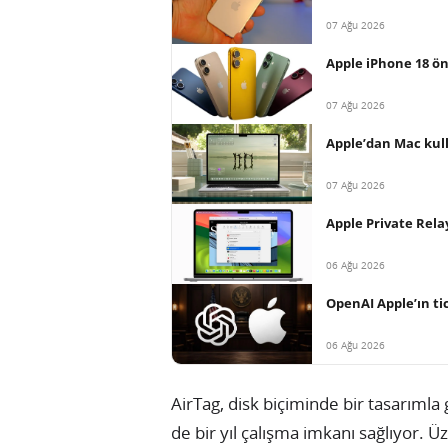
07 Ağu 2026
Apple iPhone 18 ön
07 Ağu 2026
Apple’dan Mac kull
07 Ağu 2026
Apple Private Relay
06 Ağu 2026
OpenAI Apple’ın tica
06 Ağu 2026
AirTag, disk biçiminde bir tasarımla g
de bir yıl çalışma imkanı sağlıyor. 