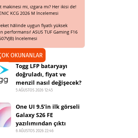
t makinesi mi, ızgara mı? Her ikisi de!
ENIC KCG 2026 M İncelemesi
eket hâlinde uygun fiyatlı yüksek
n performansı! ASUS TUF Gaming F16
607VJB) İncelemesi
ÇOK OKUNANLAR
Togg LFP bataryayı
doğruladı, fiyat ve
menzil nasıl değişecek?
5 AĞUSTOS 2026 12:45
One UI 9.5’in ilk görseli
Galaxy S26 FE
yazılımından çıktı
6 AĞUSTOS 2026 22:46