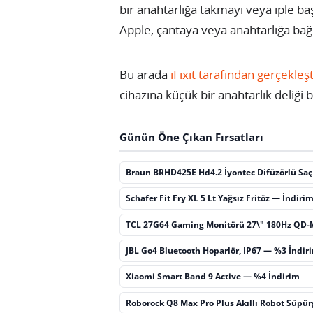
bir anahtarlığa takmayı veya iple ba
Apple, çantaya veya anahtarlığa bağl
Bu arada
iFixit tarafından gerçekleş
cihazına küçük bir anahtarlık deliği b
Günün Öne Çıkan Fırsatları
Braun BRHD425E Hd4.2 İyontec Difüzörlü Sa
Schafer Fit Fry XL 5 Lt Yağsız Fritöz — İndiri
TCL 27G64 Gaming Monitörü 27\" 180Hz QD-
JBL Go4 Bluetooth Hoparlör, IP67 — %3 İndir
Xiaomi Smart Band 9 Active — %4 İndirim
Roborock Q8 Max Pro Plus Akıllı Robot Süpü