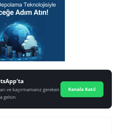
tsApp'ta
Kanala Katıl
tları ve kaçırmamanız gereken
a gelsin.