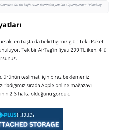
bulunmaktadır. Bu bağlantılar üzerinden yapılan alışverişlerden Teknoblog
yatları
rsak, en başta da belirttiğimiz gibi; Tekli Paket
nuluyor. Tek bir AirTag’in fiyatı 299 TL iken, 4’lü
orsunuz.
le, ürünün teslimatı için biraz beklemeniz
zırladığımız sırada Apple online mağazayı
inin 2-3 hafta olduğunu gördük.