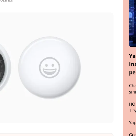
Ya
in
pe
Cha
sın
HON
TL’
Yap
Goo