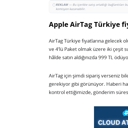
REKLAM
— Bu içerikte satış ortaklığı bağlantıları 
komisyon kazanabilir.
Apple AirTag Türkiye fi
AirTag Türkiye fiyatlarına gelecek olu
ve 4’lü Paket olmak üzere iki çeşit su
hâlde satın aldığınızda 999 TL ödüy
AirTag için şimdi sipariş verseniz bi
gerekiyor gibi görünüyor. Haberi ha
kontrol ettiğimizde, gönderim süres