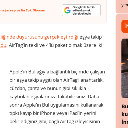
yem
ynağın yap ve En Çok Okunan
İ
nliğinde duyurusunu gerçekleştirdiği
eşya takip
ldu
. AirTag’in tekli ve 4’lü paket olmak üzere iki
Apple’ın Bul ağıyla bağlantılı biçimde çalışan
bir eşya takip aygıtı olan AirTag’i anahtarlık,
cüzdan, çanta ve bunun gibi sıklıkla
kaybolan eşyalarınıza takabilirsiniz. Daha
sonra Apple’ın Bul uygulamasını kullanarak,
Bu
tıpkı kayıp bir iPhone veya iPad’in yerini
ku
belirlediğiniz gibi, bağlı AirTag izleyicisinin
İn