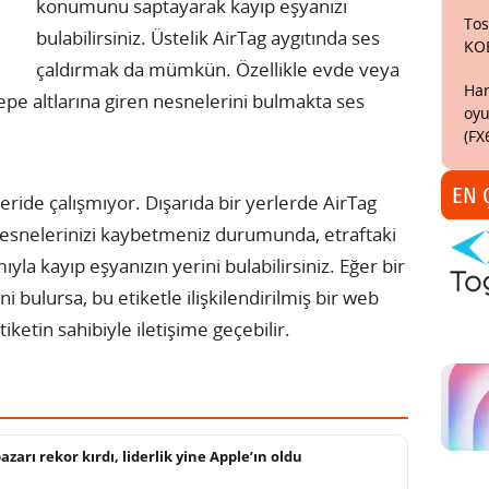
konumunu saptayarak kayıp eşyanızı
Tos
bulabilirsiniz. Üstelik AirTag aygıtında ses
KO
çaldırmak da mümkün. Özellikle evde veya
Har
epe altlarına giren nesnelerini bulmakta ses
oyu
(FX
EN 
çeride çalışmıyor. Dışarıda bir yerlerde AirTag
. nesnelerinizi kaybetmeniz durumunda, etraftaki
yla kayıp eşyanızın yerini bulabilirsiniz. Eğer bir
i bulursa, bu etiketle ilişkilendirilmiş bir web
iketin sahibiyle iletişime geçebilir.
arı rekor kırdı, liderlik yine Apple’ın oldu