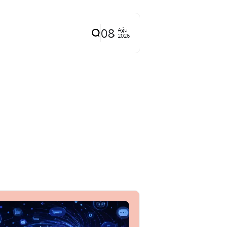
08
Ağu
2026