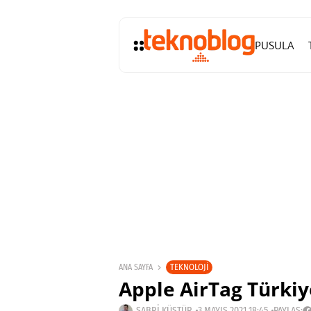
PUSULA
TEKNOLOJI
ANA SAYFA
Apple AirTag Türkiy
SABRI KÜSTÜR
3 MAYIS 2021 18:45
PAYLAŞ: