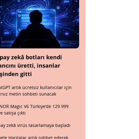
pay zekâ botları kendi
ancını üretti, insanlar
şinden gitti
tGPT artık ücretsiz kullanıcılar için
ırsız metin sohbeti sunacak
OR Magic V6 Türkiye’de 129.999
ye satışa çıktı
ay zekâ virüs tasarlamaya başladı
gle Haritalar artık sohbet ederek