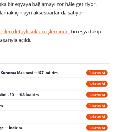
şka bir eşyaya bağlamayı zor hâle getiriyor.
amak için ayrı aksesuarlar da satıyor.
tirilen detaylı söküm işleminde
, bu eşya takip
aşarıyla açıldı.
ç Kurutma Makinesi — %7 İndirim
Satın Al
m
Satın Al
Mini LED — %3 İndirim
Satın Al
im
Satın Al
Satın Al
rge — İndirim
Satın Al