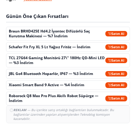
Günün Öne Çıkan Fırsatları
Braun BRHD425E Hd4.2 İyontec Difüzörlü Saç
Satın Al
Kurutma Makinesi — %7 İndirim
Schafer Fit Fry XL 5 Lt Yağsız Fritöz — İndirim
Satın Al
TCL 27G64 Gaming Monitörü 27\" 180Hz QD-Mini LED
Satın Al
— %3 İndirim
JBL Go4 Bluetooth Hoparlör, IP67 — %3 İndirim
Satın Al
Xiaomi Smart Band 9 Active — %4 İndirim
Satın Al
Roborock Q8 Max Pro Plus Akıllı Robot Süpürge —
Satın Al
İndirim
REKLAM
— Bu içerikte satış ortaklığı bağlantıları bulunmaktadır. Bu
bağlantılar üzerinden yapılan alışverişlerden Teknoblog komisyon
kazanabilir.