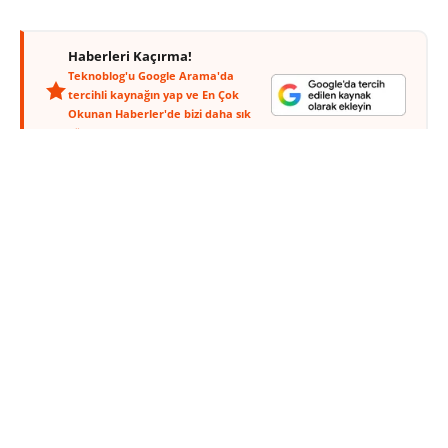
Haberleri Kaçırma!
Teknoblog'u Google Arama'da
tercihli kaynağın yap ve En Çok
Okunan Haberler'de bizi daha sık
gör.
Son günlerin popüler aksesuarı olan akıllı saat furyasına
kapılan son şirket otomobil üreticisi Nissan oldu. Nissan
Nismo Concept Watch isimli akıllı saatini duyuran şirket,
ürünün sürücü ve otomobil arasında bağlantı kurma
konusunda bir ilk olduğunu iddia ediyor.