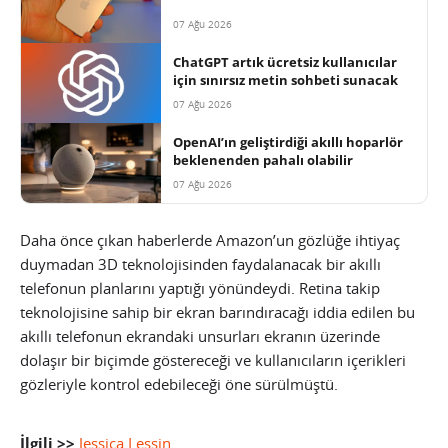
07 Ağu 2026
ChatGPT artık ücretsiz kullanıcılar
için sınırsız metin sohbeti sunacak
07 Ağu 2026
OpenAI’ın geliştirdiği akıllı hoparlör
beklenenden pahalı olabilir
07 Ağu 2026
Daha önce çıkan haberlerde Amazon’un gözlüğe ihtiyaç
duymadan 3D teknolojisinden faydalanacak bir akıllı
telefonun planlarını yaptığı yönündeydi. Retina takip
teknolojisine sahip bir ekran barındıracağı iddia edilen bu
akıllı telefonun ekrandaki unsurları ekranın üzerinde
dolaşır bir biçimde göstereceği ve kullanıcıların içerikleri
gözleriyle kontrol edebileceği öne sürülmüştü.
İlgili >>
Jessica Lessin