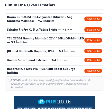
Günün Öne Çıkan Fırsatları
Braun BRHD425E Hd4.2 İyontec Difüzörlü Saç
Satın Al
Kurutma Makinesi — %7 İndirim
Schafer Fit Fry XL 5 Lt Yağsız Fritöz — İndirim
Satın Al
TCL 27G64 Gaming Monitörü 27\" 180Hz QD-Mini LED
Satın Al
— %3 İndirim
JBL Go4 Bluetooth Hoparlör, IP67 — %3 İndirim
Satın Al
Xiaomi Smart Band 9 Active — %4 İndirim
Satın Al
Roborock Q8 Max Pro Plus Akıllı Robot Süpürge —
Satın Al
İndirim
REKLAM
— Bu içerikte satış ortaklığı bağlantıları bulunmaktadır. Bu
bağlantılar üzerinden yapılan alışverişlerden Teknoblog komisyon
kazanabilir.